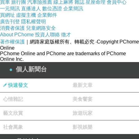
買車
旅行團
汽車險推薦
線上麻將
雜誌
星座命理
會員中心
一元簡訊
直播達人
數位憑證
企業簡訊
買網址
虛擬主機
企業郵件
廣告刊登
隱私權聲明
消費者保護
兒童網路安全
About PChome
投資人聯絡
徵才
著作權保護
｜網路家庭版權所有、轉載必究
‧Copyright PChome
Online
PChome Online and PChome are trademarks of PChome
Online Inc.
個人新聞台
快速發文
最新文章
心情雜記
美食饗宴
藝文欣賞
旅遊玩家
社會萬象
影視娛樂