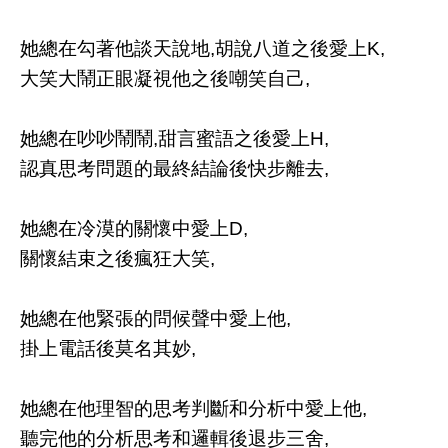
她總在勾著他談天說地,胡說八道之後愛上K,
大笑大鬧正眼凝視他之後嘲笑自己,
她總在吵吵鬧鬧,甜言蜜語之後愛上H,
認真思考問題的最終結論後快步離去,
她總在冷漠的關懷中愛上D,
關懷結束之後瘋狂大笑,
她總在他緊張的問候聲中愛上他,
掛上電話後莫名其妙,
她總在他理智的思考判斷和分析中愛上他,
聽完他的分析思考和邏輯後退步三舍,