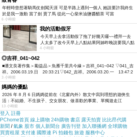
致青春
年輕時曾想著騎馬仗劍闖天涯 可是半路上遇到一個人 她說要許我終生
於是我一激動 當了劍 賣了馬 從此一心柴米油鹽醬醋茶 可當
6 小時前
我的活動假牙
今天早上去拿活動假了拖了好幾天囉~~禮拜一去
人太多了改今天早上八點結果阿姊昨晚說要我八點
4 小時前
去西螺農會~回到莿桐都8點半多了
◎吉祥_041~042
■潘文良著作集＞勵益品＞魚雁千里共今緣＞吉祥_041~042 ▽041_吉
祥。2006.03.19.日 20:33:21▽042_吉祥。2006.03.20.一 13:47:2
3 小時前
媽媽的優點
2026 年 8 月 6 日媽媽從前在《北窗內外》散文中寫到理想的遊俠生
活：不結婚、不生孩子、交女朋友、做喜歡的事業、單獨遊走江
13 小時前
湖⋯⋯，
登入
註冊
PChome首頁
線上購物
24h購物
書店
露天拍賣
比比昂代購
新聞
/
氣象
股市
個人新聞台
廣告刊登
加入聯播網
全球購物
買賣租屋
支付連
國際連
Pi 拍錢包
旅遊
服務中心