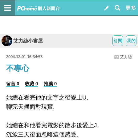
艾力絲小書屋
訂閱
我的
2004-12-01 16:34:53
艾力絲
不專心
留言 0
收藏 0
推薦 0
她總在看完他的文字之後愛上U,
聊完天候面對現實,
她總在和他看完電影的散步後愛上J,
沉澱三天後面忽略這個感受,