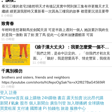
。讀後。
個手機號碼。」
看完三樓的老宅2雖然明天才有後記其實中間到第三集有停更幾天才又
繼續 續更讓我那時又重新看一次因為三樓寫的故事 都需要沉浸且要帶
「那孩子現在怎麼樣了呢？」他迫不及待地
8 小時前
有
追問。
致青春
「妞妞已經走了，您當時一定是在電話裡吻
年輕時曾想著騎馬仗劍闖天涯 可是半路上遇到一個人 她說要許我終生
於是我一激動 當了劍 賣了馬 從此一心柴米油鹽醬醋茶 可當
了她，因為她是微笑著走的，臨走時小手裡 還緊
11 小時前
緊握著那個能聽到『爸爸』聲音的手機。」
《娘子漢大丈夫》：我要怎麼愛一個不存在的人？
不知什麼時候，這位男子的眼前已模糊一
「我們之間，是命中註定的。」「但我們才初次見
片。
面。」「聽好，我是戀愛高手、情史豐富，我很清
11 小時前
楚這種感覺，你我之間的那種感覺，現
千萬別模仿
brothers and sisters, friends and neighbors
https://youtube.com/shorts/hUfepoOgSak?is=xX2f827BaG4S69iR
23 小時前
https
給天下的已婚(未婚)的男人
上一篇：
登入
註冊
天天上墳祭亡妻 深情翁9年不間斷
PChome首頁
下一篇：
線上購物
24h購物
書店
露天拍賣
比比昂代購
新聞
/
氣象
股市
個人新聞台
廣告刊登
加入聯播網
全球購物
買賣租屋
支付連
國際連
Pi 拍錢包
旅遊
服務中心