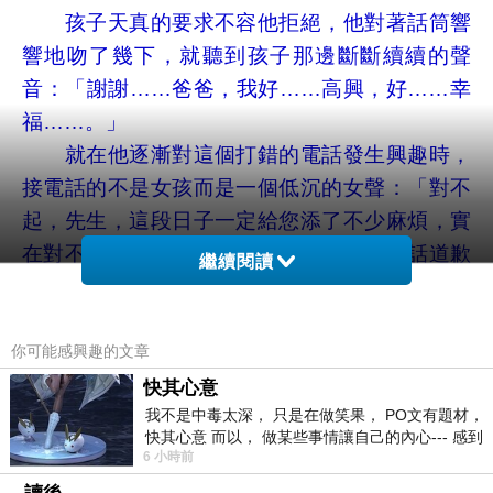
孩子天真的要求不容他拒絕，他對著話筒響
響地吻了幾下，就聽到孩子那邊斷斷續續的聲
音：「謝謝……爸爸，我好……高興，好……幸
福……。」
就在他逐漸對這個打錯的電話發生興趣時，
接電話的不是女孩而是一個低沉的女聲：「對不
起，先生，這段日子一定給您添了不少麻煩，實
在對不起，我本想處理完事情就給您打電話道歉
繼續閱讀
的。這孩子的命很苦，生下來就得了骨癌，她爸
爸不久前又被一場車禍奪去了生命，我實在不敢
把這個消息告訴她。
你可能感興趣的文章
每天的化療，時時的疼痛，已經把孩子折磨
快其心意
我不是中毒太深， 只是在做笑果， PO文有題材，
得夠可憐的了，當疼痛最讓她難以忍受的時候，
快其心意 而以， 做某些事情讓自己的內心--- 感到
她嘴裡總是呼喊著以前經常鼓勵她要堅強的爸
6 小時前
愉快。
爸，我實在不忍心看孩子這樣，那天就隨便編了