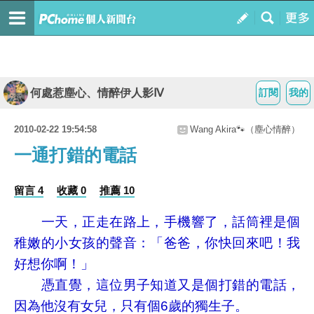
何處惹塵心、情醉伊人影Ⅳ
訂閱
我的
2010-02-22 19:54:58
Wang Akira🐾（塵心情醉）
一通打錯的電話
留言 4
收藏 0
推薦 10
一天，正走在路上，手機響了，話筒裡是個
稚嫩的小女孩的聲音：「爸爸，你快回來吧！我
好想你啊！」
憑直覺，這位男子知道又是個打錯的電話，
因為他沒有女兒，只有個6歲的獨生子。