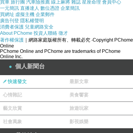
買車
旅行團
汽車險推薦
線上麻將
雜誌
星座命理
會員中心
一元簡訊
直播達人
數位憑證
企業簡訊
買網址
虛擬主機
企業郵件
廣告刊登
隱私權聲明
消費者保護
兒童網路安全
About PChome
投資人聯絡
徵才
著作權保護
｜網路家庭版權所有、轉載必究
‧Copyright PChome
芸芸
Online
2010-04-06 09:27:26
PChome Online and PChome are trademarks of PChome
Online Inc.
這個媽媽更讓人心疼
我算是很幸福了
個人新聞台
版主回應
的確很令人心疼~
快速發文
最新文章
2010-05-31 20:44:45
心情雜記
美食饗宴
mi ya ko
藝文欣賞
旅遊玩家
2010-03-14 21:59:48
很感人的文章啊
社會萬象
影視娛樂
版主回應