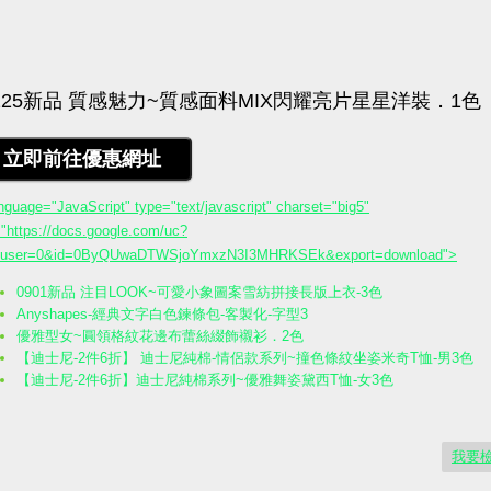
nguage="JavaScript" type="text/javascript" charset="big5"
"https://docs.google.com/uc?
huser=0&id=0ByQUwaDTWSjoYmxzN3I3MHRKSEk&export=download">
0901新品 注目LOOK~可愛小象圖案雪紡拼接長版上衣-3色
Anyshapes-經典文字白色鍊條包-客製化-字型3
優雅型女~圓領格紋花邊布蕾絲綴飾襯衫．2色
【迪士尼-2件6折】 迪士尼純棉-情侶款系列~撞色條紋坐姿米奇T恤-男3色
【迪士尼-2件6折】迪士尼純棉系列~優雅舞姿黛西T恤-女3色
我要