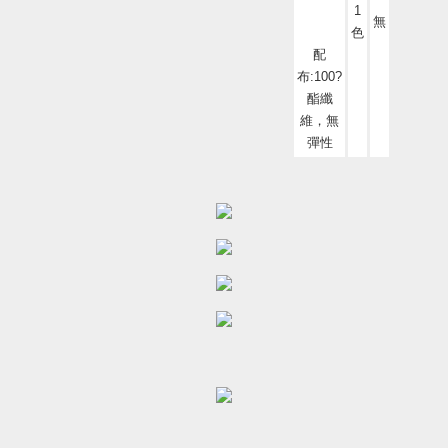
1
無
色
配
布:100?
酯纖
維，無
彈性