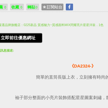
薦
收藏
轉貼
訂閱站台
0
0
0
嚴選品牌旗艦店：0225新品 質感魅力~質感面料MIX閃耀亮片星星洋裝．1色
訊息描述:
《DA2324-》
簡單的直筒長版上衣，立刻擁有時尚
袖子部分整面的小亮片裝飾搭配星星圖案刺繡，