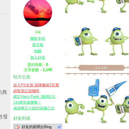
cia
關於本站
留言板
地圖
加入好友
愛的鼓勵：
0
文章篇數：
1,149
站方公告
加入PS女孩 組隊瘋搶2百萬
超取登記送咖啡
的典雅氛圍~
綁定Hami Point 1點抵1元
1分鐘快速揪痛！
成為獨立小姐的滾錢心法
散發出搶眼的閃亮光芒!
好友列表
好友的新聞台Blog