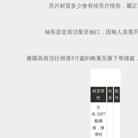
亮片材質多少會有掉亮片情形，屬正
袖長是從肩頂量至袖口，因每人肩寬
腋圍為肩頂往側邊3寸處約略量至腋下車縫處
材質彈
色
配
性
系
件
主
布:100?
酯纖
維，微
彈性