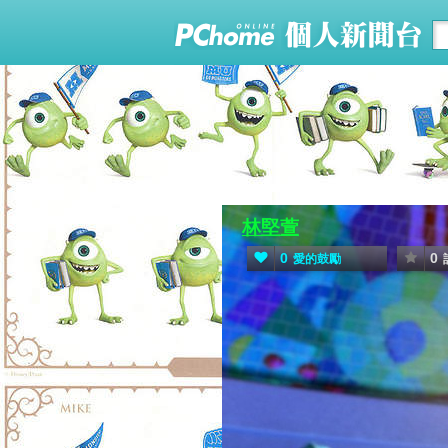
林堅萱
0
0
愛的鼓勵