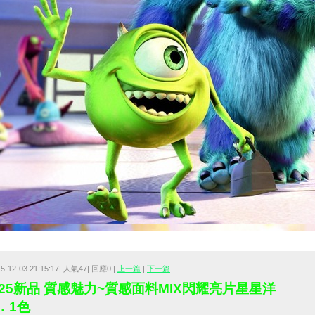
15-12-03 21:15:17| 人氣47| 回應0 |
上一篇
|
下一篇
225新品 質感魅力~質感面料MIX閃耀亮片星星洋
．1色