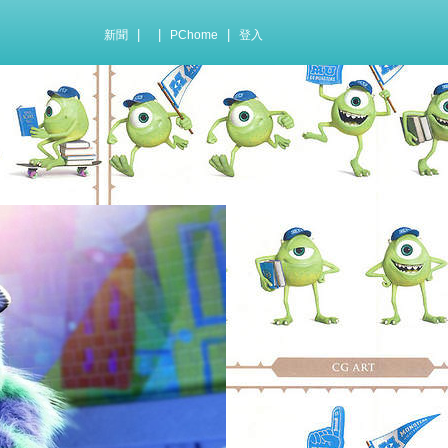
|
|
|
新聞
PChome
登入