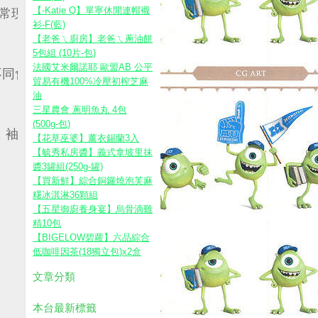
【-Katie Q】單寧休閒連帽襯
常現象喔~
衫-F(藍)
【老爸ㄟ廚房】老爸ㄟ蔥油餅
5包組 (10片-包)
法國艾米爾諾耶 歐盟AB 公平
不同會有差；
貿易有機100%冷壓初榨芝麻
油
三星農會 蔥明魚丸 4包
(500g-包)
，袖圍量袖口拼接處
【花草巫婆】薰衣錫蘭3入
【毓秀私房醬】義式拿坡里抹
醬3罐組(250g-罐)
【買新鮮】綜合銅鑼燒泡芙麻
糬冰淇淋36顆組
【五星御廚養身宴】烏骨滴雞
精10包
【BIGELOW碧蘿】六品綜合
低咖啡因茶(18獨立包)x2盒
文章分類
本台最新標籤