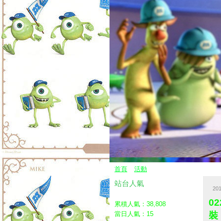
首頁
活動
站台人氣
20
0
累積人氣：
38,808
當日人氣：
15
裝