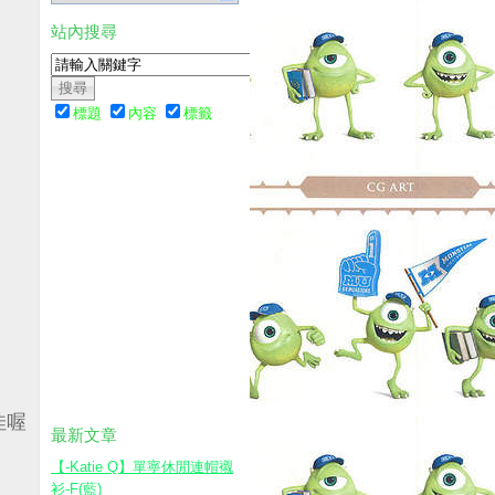
站內搜尋
標題
內容
標籤
喔(勿用熱水)
最新文章
【-Katie Q】單寧休閒連帽襯
衫-F(藍)