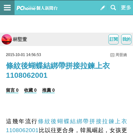
林堅萱
訂閱
我的
2015-10-01 14:56:53
周晉嬌
條紋後蝴蝶結綁帶拼接拉鍊上衣
1108062001
留言 0
收藏 0
推薦 0
這幾年流行
條紋後蝴蝶結綁帶拼接拉鍊上衣
1108062001
比以往更合身，韓風崛起，女孩更