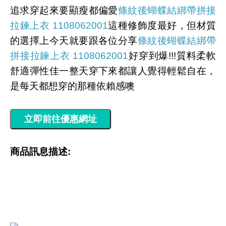
追求穿起來要顯瘦都偏愛
條紋後蝴蝶結綁帶拼接
拉鍊上衣 1108062001
這種修飾度最好，但材質
的選擇上今天就要跟各位分享
條紋後蝴蝶結綁帶
拼接拉鍊上衣 1108062001
好穿到爆!!!質料柔軟
舒適彈性佳一整天穿下來都讓人覺得輕鬆自在，
是每天都想穿的那種依賴感噢
商品訊息描述: