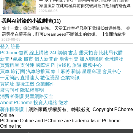
家盧嵐新在此幅極具前衛突破與批判思維的複合媒
2026-08-05
材新作中，直接將被大眾定義為廢棄物
我與AI討論的小說劇情(11)
第十一章：鳴仁學院 傍晚。 天堂工作室裡只剩下電腦低微運轉聲。 堯
禹舜坐在螢幕前，盯著DreamSeed不斷跳出的數據。 【負面情緒增
2026-08-05
登入
註冊
PChome首頁
線上購物
24h購物
書店
露天拍賣
比比昂代購
新聞
/
氣象
股市
個人新聞台
廣告刊登
加入聯播網
全球購物
買賣租屋
支付連
國際連
Pi 拍錢包
旅遊
服務中心
買車
旅行團
汽車險推薦
線上麻將
雜誌
星座命理
會員中心
一元簡訊
直播達人
數位憑證
企業簡訊
買網址
虛擬主機
企業郵件
廣告刊登
隱私權聲明
消費者保護
兒童網路安全
About PChome
投資人聯絡
徵才
著作權保護
｜網路家庭版權所有、轉載必究
‧Copyright PChome
Online
PChome Online and PChome are trademarks of PChome
Online Inc.