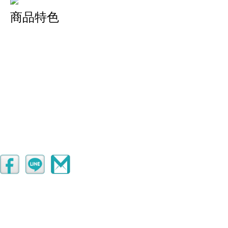
商品特色
甜美女孩條紋系列，後蝴蝶結綁帶拼接拉鍊上衣
蝴蝶結設計讓整體更具青春活力感，使用的微挺
棉料材質製成