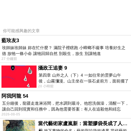
搭配任何下身都覺得好適合，女孩們還在等什麼
呢？快點入手吧
你可能感興趣的文章
藍玫友3
玫師妹玫師妹 妳在忙什麼？ 滿院子裡瞎跑 小蟑螂不礙事 培養好生之
德 放牠一條小命 讓牠回歸自然 別殺生，放生 別讓牠進
27 分鐘前
攝政王追妻 9
第四章 山外之人（下）4 一如往常的雲夢山午
後，山霧瀰漫。山主坐在一張石桌前方，面前擺了
20 小時前
一盤未下完的棋盤，還有一壺茶與兩只冒
阿我阿龍 54
五分鐘後，龍疆走進淋浴間，把水調到最冷。他想洗個澡，清醒一下，
讓自己回到現實和任務中，因為他需要答案：有人在追殺他和緋忘
2026-08-05
當代藝術家盧嵐新：當塑膠袋長成了人的模樣，我們的目光是否學會了放下偏見？
🛍️ 放下萬物的命名：藝術與垃圾的邊界 當代藝術