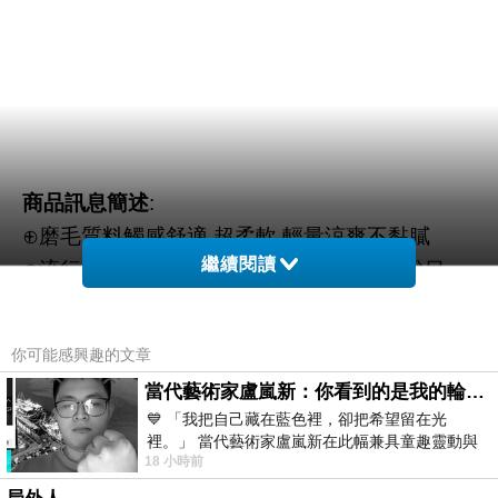
商品訊息簡述
:
⊕磨毛質料觸感舒適,超柔軟,輕量涼爽不黏膩
繼續閱讀
⊕流行精彩圖案設計,讓您睡得舒適又賞心悅目
你可能感興趣的文章
當代藝術家盧嵐新：你看到的是我的輪廓，還是你的故事？——藏在藍色裡的希望與光
💙 「我把自己藏在藍色裡，卻把希望留在光
裡。」 當代藝術家盧嵐新在此幅兼具童趣靈動與
18 小時前
抽象韻味的新作中，用湛藍的羽翼般色塊包覆著
【SkinYounger】回春GF導航時空膠囊X150顆