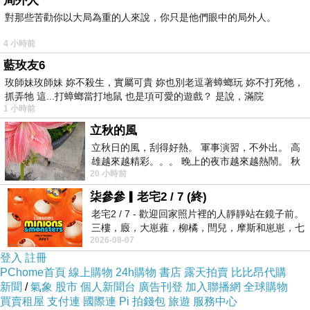
局外人
(中秋)2入起~不鏽鋼檸檬取汁器
對那些苦勸你以大局為重的人來說，你只是他們眼中的局外人。
VITAL SILVERTEC男時庚霾竷角內褲-深灰
4 小時前
【祥記】煉梅濃縮精華20粒(6盒組)
藍玫友6
【≡MARIUM≡ 】MIZUNO吸水巾(85ZT-75019)
玫師妹玫師妹 妳不殺生，實屬可貴 妳也別老逗著蟑螂玩 妳不打死牠，
抓弄牠 這...打蟑螂當打地鼠 也是項可愛的遊戲？ 是說，滿院
1 小時前
立秋的風
立秋日的風，刮得好熱。 軍事演習，不外出。 高
雄越來越精彩。。。 晚上的夜市越來越熱鬧。 秋
20 小時前
天的風刮得很熱 夜遊消暑熱。。。
柒參參▎老宅2 / 7 (終)
老宅2 / 7 - 歡迎回家照片裡的人靜靜站在鏡子前。
三樓，廄，大崽蕥，柳橘，閆兒，摩斯和崽崽，七
2026-08-07
個人整整齊齊地站在鏡框之外，如同
登入
註冊
PChome首頁
線上購物
24h購物
書店
露天拍賣
比比昂代購
新聞
/
氣象
股市
個人新聞台
廣告刊登
加入聯播網
全球購物
買賣租屋
支付連
國際連
Pi 拍錢包
旅遊
服務中心