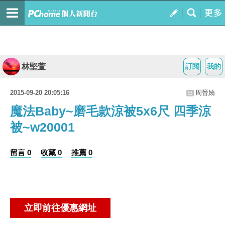
林堅萱
訂閱
我的
2015-09-20 20:05:16
周晉嬌
魔法Baby~磨毛款涼被5x6尺 四季涼
被~w20001
留言 0
收藏 0
推薦 0