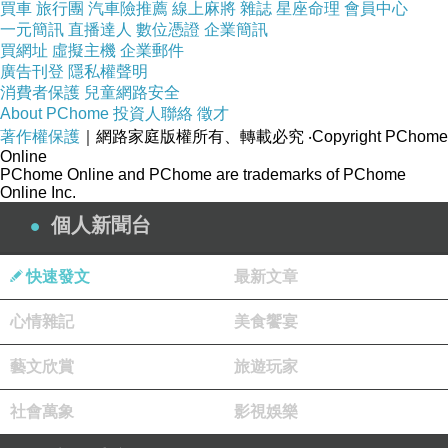
買車
旅行團
汽車險推薦
線上麻將
雜誌
星座命理
會員中心
一元簡訊
直播達人
數位憑證
企業簡訊
買網址
虛擬主機
企業郵件
廣告刊登
隱私權聲明
消費者保護
兒童網路安全
About PChome
投資人聯絡
徵才
著作權保護
｜網路家庭版權所有、轉載必究
‧Copyright PChome
Online
PChome Online and PChome are trademarks of PChome
Online Inc.
個人新聞台
快速發文
最新文章
心情雜記
美食饗宴
藝文欣賞
旅遊玩家
社會萬象
影視娛樂