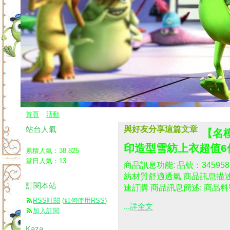
首頁
活動
站台人氣
與好友分享這篇文章
【名
印造型雪紡上衣超值6件組
累積人氣：
38,825
當日人氣：
13
商品訊息功能: 品號：3459
紡材質舒適透氣 商品訊息描述:
訂閱本站
速訂購 商品訊息簡述: 商品料號：
RSS訂閱
(
如何使用RSS
)
...詳全文
加入訂閱
Kaza