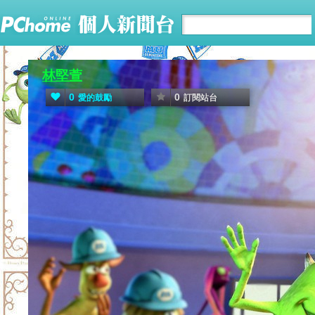
林堅萱
0
0
愛的鼓勵
訂閱站台