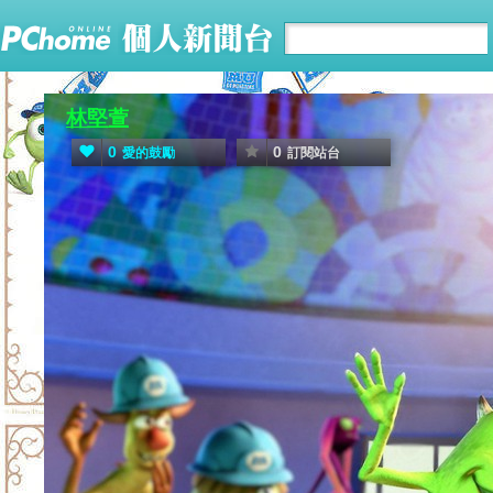
林堅萱
0
0
愛的鼓勵
訂閱站台