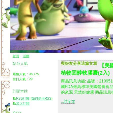
首頁
活動
站台人氣
與好友分享這篇文章
【美
植物固醇軟膠囊(2入)
累積人氣：
38,775
當日人氣：
29
商品訊息功能: 品號：2109
國FDA最高標準美國營養食
訂閱本站
的來源 天然好健康 商品訊息描
RSS訂閱
(
如何使用RSS
)
...詳全文
加入訂閱
Kaza