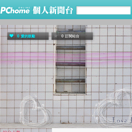
0
0
愛的鼓勵
訂閱站台