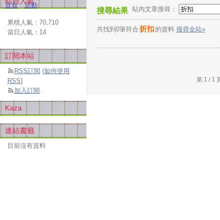
站台人氣
首頁
活動
站內文章搜尋：
搜尋結果
累積人氣：
70,710
折扣
共找到0筆符合
的資料
搜尋全站»
當日人氣：
14
訂閱本站
RSS訂閱
(
如何使用
第 1 /
RSS
)
加入訂閱
Kaza
連結書籤
目前沒有資料