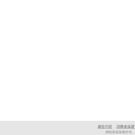
廣告刊登
消費者保護
．
．
網路家庭版權所有、轉載必究