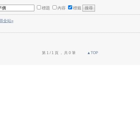
標題
內容
標籤
尋全站»
第 1 / 1 頁 ， 共 0 筆
▲TOP