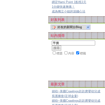
綁定Hami Point 1點抵1元
1分鐘快速揪痛！
成為獨立小姐的滾錢心法
好友列表
好友的新聞台Blog
站內搜尋
標題
內容
標籤
最新文章
婦幼~美國Crawlings趴趴爬嬰幼兒成
長護膝套(足球金童)
婦幼~美國Crawlings趴趴爬嬰幼兒成