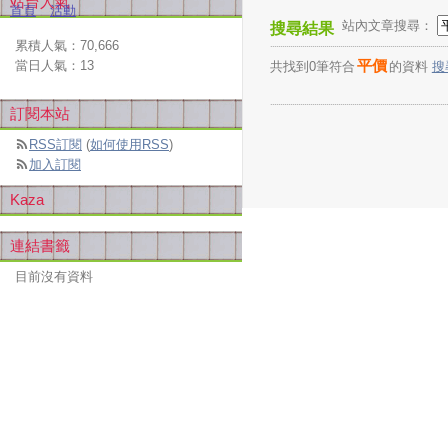
站台人氣
首頁
活動
站內文章搜尋：
搜尋結果
累積人氣：
70,666
平價
當日人氣：
13
共找到0筆符合
的資料
搜
訂閱本站
RSS訂閱
(
如何使用RSS
)
加入訂閱
Kaza
連結書籤
目前沒有資料