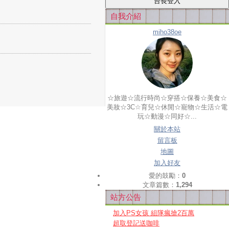
自我介紹
miho38oe
☆旅遊☆流行時尚☆穿搭☆保養☆美食☆
美妝☆3C☆育兒☆休閒☆寵物☆生活☆電
玩☆動漫☆同好☆...
關於本站
留言板
地圖
加入好友
愛的鼓勵：
0
文章篇數：
1,294
站方公告
加入PS女孩 組隊瘋搶2百萬
超取登記送咖啡