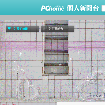
0
0
愛的鼓勵
訂閱站台