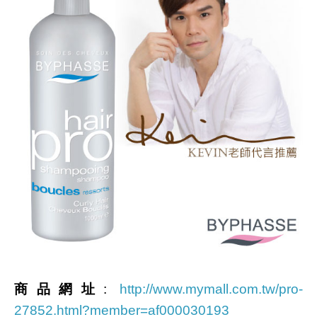
商品網址
:
http://www.mymall.com.tw/pro-
27852.html?member=af000030193