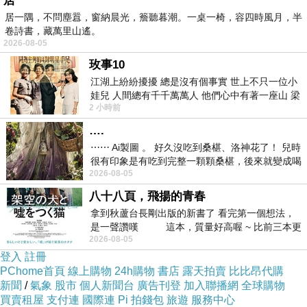
居
居一隅，不問塵囂，窗納晨光，簷聽暮潮。一桌一椅，容四時風月，半
注意事項
卷詩書，藏萬里山遙。
2026-08-05
玫事10
(1)請置於幼兒無法取得處。
江湖上紛紛擾擾 總是沒有個事實 世上不只一位小
娃兒 人間總有千千萬萬人 他們心中有著一座山 梁
2 小時前
山佛山泰華衡恆嵩 一山之高
(2)若不慎進入眼睛，請立即用清水沖洗。
….
⋯⋯ Ai製圖 。 好久沒吃到桑椹、洛神花了！ 兒時
(3)如有傷口或是紅腫發膿或皮膚異常請勿使用。
很有印象是有吃到完整一顆顆桑椹，後來就變成喝
2026-08-05
桑椹汁。 現在是連喝都沒喝
八十八頁，飛揚的青春
(4)請避免放置高溫下或陽光直射處。
拿到秋蘆台長剛出版的新書了 看完第一個想法，
是一聲讚嘆 這本，質量好高喔 ~ 比前三本更
2026-08-05
勝一
(5)已拆封使用或無法恢復原狀、或商品外盒損壞等均恕無法辦理退換
登入
註冊
貨。
PChome首頁
線上購物
24h購物
書店
露天拍賣
比比昂代購
新聞
/
氣象
股市
個人新聞台
廣告刊登
加入聯播網
全球購物
買賣租屋
支付連
國際連
Pi 拍錢包
旅遊
服務中心