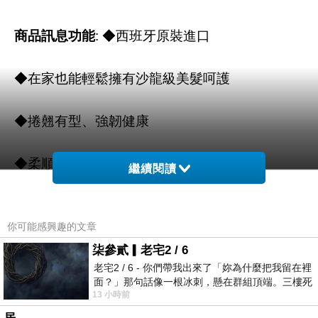
商品訊息功能
: ◆西班牙原裝進口
◆在家也能輕鬆擁有沙龍級美髮呵護
◆捲翹有型、強韌健康
◆柔順蓬鬆
繼續閱讀
商品訊息描述
:
使用說明
你可能感興趣的文章
柒參貳▎老宅2 / 6
取適量均勻塗抹於濕髮上，按摩沖洗乾淨。
老宅2 / 6 - 你們帶我出來了「妳為什麼把我留在裡
面？」那句話像一根冰刺，懸在群組頂端。三樓死
13 小時前
死盯著照片裡的人。那個人確實站在