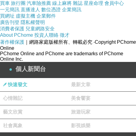
(6)使用中如有發疹、發紅、癢、刺激、痛、熱或脫皮等現象時請暫停使
買車
旅行團
汽車險推薦
線上麻將
雜誌
星座命理
會員中心
一元簡訊
直播達人
數位憑證
企業簡訊
用，如暫停使用後仍未好轉請停止使用，並詢問藥劑師或醫生。
買網址
虛擬主機
企業郵件
廣告刊登
隱私權聲明
商品訊息簡述
:
消費者保護
兒童網路安全
About PChome
投資人聯絡
徵才
著作權保護
｜網路家庭版權所有、轉載必究
‧Copyright PChome
Online
PChome Online and PChome are trademarks of PChome
Online Inc.
個人新聞台
快速發文
最新文章
心情雜記
美食饗宴
藝文欣賞
旅遊玩家
社會萬象
影視娛樂