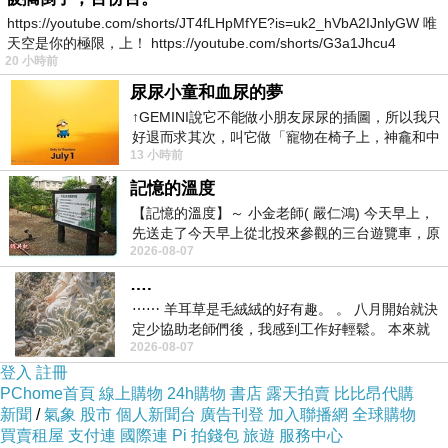
https://youtube.com/shorts/JT4fLHpMfYE?is=uk2_hVbA2IJnlyGW 唯
天空是你的極限，上！ https://youtube.com/shorts/G3a1Jhcu4
20 小時前
尿尿小童和血尿的夢
商品訊息描述
:
↑GEMINI說它不能做小朋友尿尿的插圖，所以我只
好退而求其次，叫它做「寵物在椅子上，神龕和中
13 小時前
年人臉孔」的畫了。 六月底
今夏最夯必備涼爽吸排衫。
記憶的溫度
【記憶的溫度】～ 小金老師( 嚴仁鴻) 今天早上，
先送走了今天早上從北投來參觀的三台遊覽車，原
降溫涼爽，
迅速吸收汗水、速排出超舒適。
2026-08-07
以為展場已經差不多要安靜下來，卻發
….
汗水排除、清爽防汗臭味
⋯⋯ 羊耳草是毛絨絨的好有趣。 。 八月開始就決
定少協助老師們後，我感到工作好輕鬆。 本來就
2026-08-07
不是我的工作啊。 真
清潔衛生、美觀及防曬雙重功能
登入
註冊
PChome首頁
線上購物
24h購物
書店
露天拍賣
比比昂代購
新聞
/
氣象
股市
個人新聞台
廣告刊登
加入聯播網
全球購物
適用自行車或其他戶外休閒使用
買賣租屋
支付連
國際連
Pi 拍錢包
旅遊
服務中心