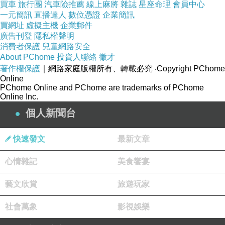
買車
旅行團
汽車險推薦
線上麻將
雜誌
星座命理
會員中心
一元簡訊
直播達人
數位憑證
企業簡訊
降溫涼爽
---特殊斷面溝槽，將肌膚表層濕氣與汗水迅速排除
買網址
虛擬主機
企業郵件
廣告刊登
隱私權聲明
手感輕柔透氣佳
---特殊斷面溝槽，品柔軟舒服透氣性好
消費者保護
兒童網路安全
About PChome
投資人聯絡
徵才
著作權保護
｜網路家庭版權所有、轉載必究
‧Copyright PChome
容易處理
---特殊斷面溝槽，可提升衣著用料的舒適性與乾燥性
Online
PChome Online and PChome are trademarks of PChome
Online Inc.
個人新聞台
快速發文
最新文章
心情雜記
美食饗宴
藝文欣賞
旅遊玩家
社會萬象
影視娛樂