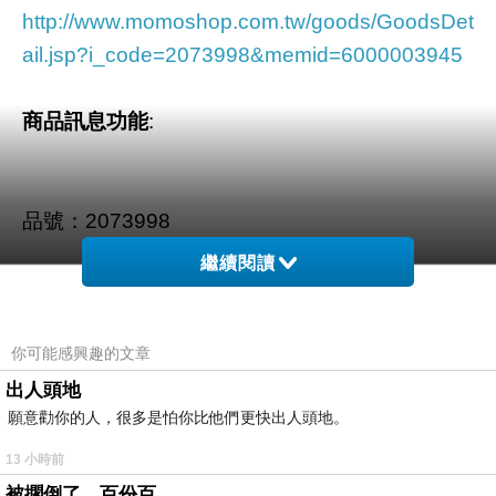
http://www.momoshop.com.tw/goods/GoodsDet
ail.jsp?i_code=2073998&memid=6000003945
商品訊息功能
:
品號：2073998
繼續閱讀
遠紡高機能聚酯纖維面料
SGS檢驗/抗UV/不含甲醛
你可能感興趣的文章
透氣/涼爽/乾燥/舒適
出人頭地
願意勸你的人，很多是怕你比他們更快出人頭地。
清爽舒適不黏身
抗UV材質，隔絕陽光曝曬
13 小時前
被擱倒了，百份百。