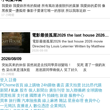
S.M(共三色)-3000271
我愛妳 我愛妳所有的裂縫 所有風吹過後顫抖的葉脈 我愛妳的柔弱 像
黑夜愛一盞孤燈 像影子愛著它唯一的形狀 所以我靠近妳 一
17 小時前
電影最後孤屋2026 the last house 2026 movie
電影最後孤屋2026 the last house 2026 movie
Directed by Louis Leterrier Written by Matthew
2026-08-08
Robinson Starring Greta Lee Wa
2026/08/09
突如其來的休假 當然就是去找同學弄頭髮啦！ 笑死 選了一個奶灰
色 染出來是淺灰藍 崽崽跟同學兩個人 笑了好久 反
15 小時前
登入
註冊
【 TOKYO
PChome首頁
線上購物
24h購物
書店
露天拍賣
比比昂代購
FASHION 】
新聞
/
氣象
股市
個人新聞台
廣告刊登
加入聯播網
全球購物
買賣租屋
支付連
國際連
Pi 拍錢包
旅遊
服務中心
買車
旅行團
汽車險推薦
線上麻將
雜誌
星座命理
會員中心
一元簡訊
直播達人
數位憑證
企業簡訊