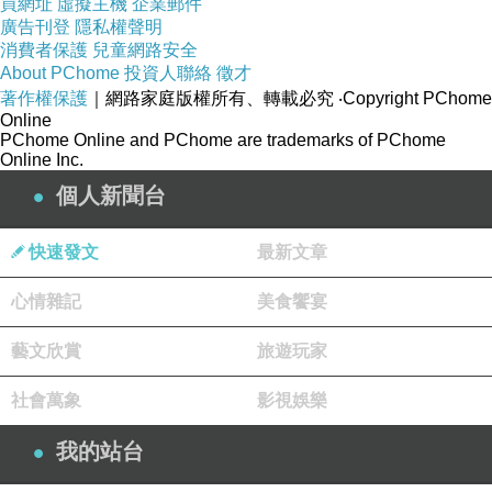
買網址
虛擬主機
企業郵件
廣告刊登
隱私權聲明
消費者保護
兒童網路安全
About PChome
投資人聯絡
徵才
著作權保護
｜網路家庭版權所有、轉載必究
‧Copyright PChome
Online
PChome Online and PChome are trademarks of PChome
Online Inc.
個人新聞台
快速發文
最新文章
心情雜記
美食饗宴
藝文欣賞
旅遊玩家
社會萬象
影視娛樂
我的站台