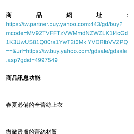
商品網址
:
https://tw.partner.buy.yahoo.com:443/gd/buy?
mcode=MV92TVFFTzVWMmdNZWZLK1l4cGd
1K3UwUS81Q00ra1YwT2t6MklYVDRlbVVZPQ
==&url=https://tw.buy.yahoo.com/gdsale/gdsale
.asp?gdid=4997549
商品訊息功能
:
春夏必備的全蕾絲上衣
微微透膚的蕾絲材質