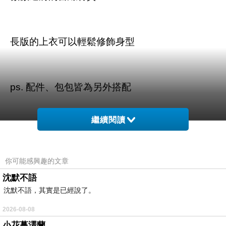
長版的上衣可以輕鬆修飾身型
ps. 配件、包包皆為另外搭配
繼續閱讀
你可能感興趣的文章
商品訊息描述
:
沈默不語
沈默不語，其實是已經說了。
2026-08-08
東京著衣-MAYUKI 小透膚全蕾絲長版上衣-
小花蔓澤蘭