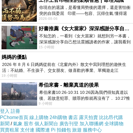
工作上官印相生的柔順智慧 | 命理知識
等疑似症狀，應盡速就醫。
你現在的退讓，是看懂局勢後的選擇，還是害怕衝
突的自我委屈 印星——包容、沉得住氣 懂得退
2026-08-06
一步觀察，不會
新聞來源https://tw.news.yahoo.com/登革熱-恐
好書推薦《女大當家》深深感謝分享自己想法震撼讀者的作家，讓我看到不同樣貌的家庭！
破5000例-215042756.html
不知怎的，一看到《女大當家》就想到另一本書，
深深感謝分享自己想法震撼讀者的作家，讓我看到
15 小時前
不同樣貌的家庭！ 《女大
學習英文會話 英文補習班 英文
<
媽媽的優點
全國英檢 英文會話補習班推薦 法文家教免費英
2026 年 8 月 6 日媽媽從前在《北窗內外》散文中寫到理想的遊俠生
文學習軟體 英語會話補習班法文老師 英文課 英
活：不結婚、不生孩子、交女朋友、做喜歡的事業、單獨遊走江
19 小時前
湖⋯⋯，
文高階美語 大家說英語單字線上教學 英文 多益
希伯來書 - 離棄真道的後果
初級學習英語app 台北英文補習 英語會話補習班
希伯來書10:26-10:31 10:26因為我們得知真道以
情境英文會話 全民英檢學習網站英文up學 美語
後、若故意犯罪、贖罪的祭就再沒有了． 10:27惟
9 小時前
有戰懼等候審判和那燒滅眾敵人的烈火
多益toeic 外籍人士 英文如何學英文發音 英文教
登入
註冊
學
PChome首頁
線上購物
24h購物
書店
露天拍賣
比比昂代購
立即了解學習英文
新聞
/
氣象
股市
個人新聞台
廣告刊登
加入聯播網
全球購物
買賣租屋
支付連
國際連
Pi 拍錢包
旅遊
服務中心