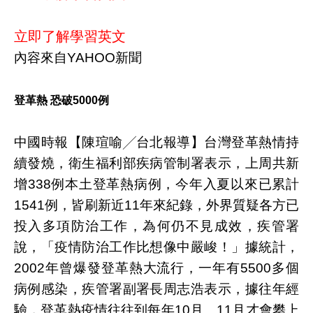
立即了解學習英文
內容來自YAHOO新聞
登革熱 恐破5000例
中國時報【陳瑄喻╱台北報導】台灣登革熱情持
續發燒，衛生福利部疾病管制署表示，上周共新
增338例本土登革熱病例，今年入夏以來已累計
1541例，皆刷新近11年來紀錄，外界質疑各方已
投入多項防治工作，為何仍不見成效，疾管署
說，「疫情防治工作比想像中嚴峻！」據統計，
2002年曾爆發登革熱大流行，一年有5500多個
病例感染，疾管署副署長周志浩表示，據往年經
驗，登革熱疫情往往到每年10月、11月才會攀上