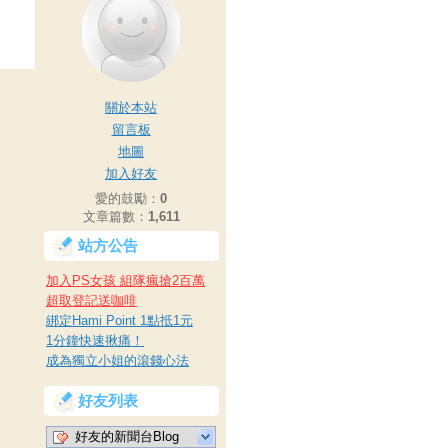
關於本站
留言板
地圖
加入好友
愛的鼓勵：
0
文章篇數：
1,611
站方公告
加入PS女孩 組隊瘋搶2百萬
超取登記送咖啡
綁定Hami Point 1點抵1元
1分鐘快速揪痛！
成為獨立小姐的滾錢心法
好友列表
好友的新聞台Blog