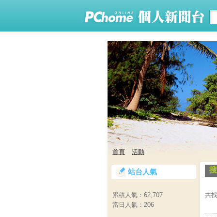
首頁
活動
搜
站台人氣
共找
累積人氣：
62,707
當日人氣：
206