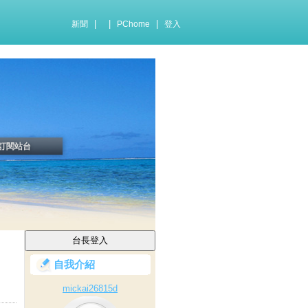
|
|
|
新聞
PChome
登入
訂閱站台
自我介紹
mickai26815d