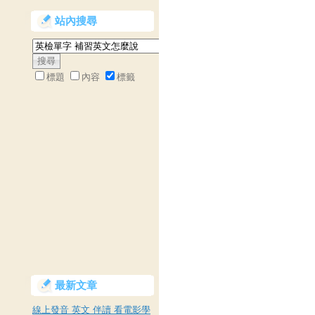
站內搜尋
標題
內容
標籤
最新文章
線上發音 英文 伴讀 看電影學