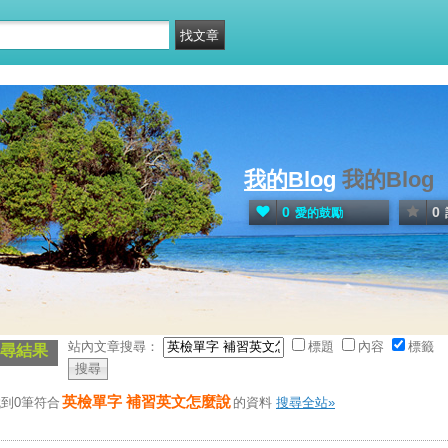
我的Blog
我的Blog
0
0
愛的鼓勵
站內文章搜尋：
標題
內容
標籤
尋結果
英檢單字 補習英文怎麼說
到0筆符合
的資料
搜尋全站»