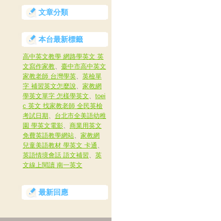
文章分類
本台最新標籤
高中英文教學 網路學英文 英
文寫作家教
、
臺中市高中英文
家教老師 台灣學英
、
英檢單
字 補習英文怎麼說
、
家教網
學英文單字 怎樣學英文
、
toei
c 英文 找家教老師 全民英檢
考試日期
、
台北市全美語幼稚
園 學英文電影
、
商業用英文
免費英語教學網站
、
家教網
兒童美語教材 學英文 卡通
、
英語情境會話 語文補習
、
英
文線上閱讀 南一英文
最新回應