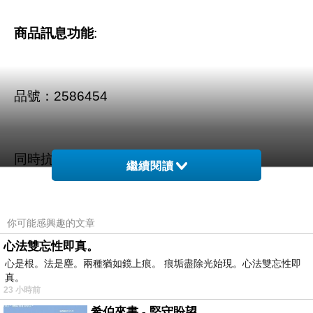
商品訊息功能
:
品號：2586454
同時抗UV紫外線
繼續閱讀
通過紡研所檢測認證
你可能感興趣的文章
心法雙忘性即真。
心是根。法是塵。兩種猶如鏡上痕。 痕垢盡除光始現。心法雙忘性即
真。
商品訊息描述
:
23 小時前
希伯來書 - 堅守盼望