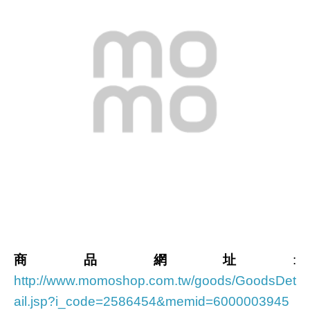
商品網址
:
http://www.momoshop.com.tw/goods/GoodsDet
ail.jsp?i_code=2586454&memid=6000003945