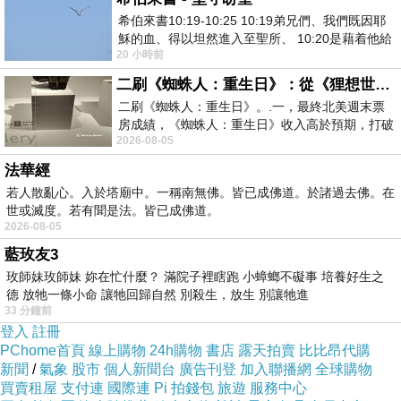
真正涼感★認證吊牌
希伯來書10:19-10:25 10:19弟兄們、我們既因耶
穌的血、得以坦然進入至聖所、 10:20是藉着他給
20 小時前
我們開了一條又新又活的路從幔子經過
炎夏當然要來件涼感衣清涼一夏，穿著時不僅有降溫效果
二刷《蜘蛛人：重生日》：從《狸想世界》到《怪奇物語》
二刷《蜘蛛人：重生日》。.一，最終北美週末票
房成績，《蜘蛛人：重生日》收入高於預期，打破
同時抗UV紫外線，防曬功能一把罩
2026-08-05
《復仇者聯盟：終局之戰》記錄，成為
法華經
還添加吸濕排汗及抗靜電功能，達到真正的涼爽舒適、不悶熱
若人散亂心。入於塔廟中。一稱南無佛。皆已成佛道。於諸過去佛。在
世或滅度。若有聞是法。皆已成佛道。
2026-08-05
採用遠東獨家技術研發之全聚酯涼感長纖
藍玫友3
玫師妹玫師妹 妳在忙什麼？ 滿院子裡瞎跑 小蟑螂不礙事 培養好生之
德 放牠一條小命 讓牠回歸自然 別殺生，放生 別讓牠進
不同於目前市售以礦石粉末添加於纖維中以達到涼爽效果
33 分鐘前
登入
註冊
PChome首頁
線上購物
24h購物
書店
露天拍賣
比比昂代購
每件涼感衣皆附有認證吊牌，且通過紡研所檢測認證。
新聞
/
氣象
股市
個人新聞台
廣告刊登
加入聯播網
全球購物
買賣租屋
支付連
國際連
Pi 拍錢包
旅遊
服務中心