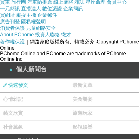
買車
旅行團
汽車險推薦
線上麻將
雜誌
星座命理
會員中心
穿搭指南：牛仔褲、休閒鞋
一元簡訊
直播達人
數位憑證
企業簡訊
買網址
虛擬主機
企業郵件
廣告刊登
隱私權聲明
消費者保護
兒童網路安全
About PChome
投資人聯絡
徵才
著作權保護
｜網路家庭版權所有、轉載必究
‧Copyright PChome
Online
PChome Online and PChome are trademarks of PChome
Online Inc.
個人新聞台
快速發文
最新文章
心情雜記
美食饗宴
藝文欣賞
旅遊玩家
社會萬象
影視娛樂
材質： 65??、35?聚酯涼感纖維 (TopCool +)