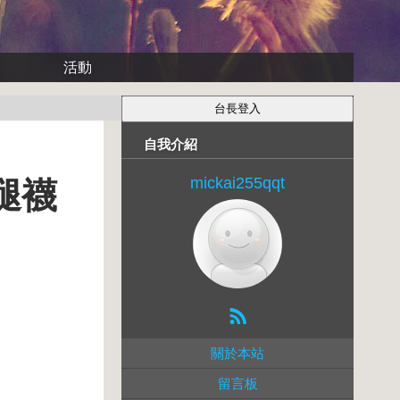
活動
自我介紹
mickai255qqt
纖腿襪
關於本站
留言板