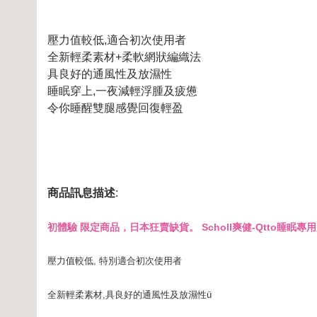
壓力值較低,適合初次使用者
全新輕柔素材+柔軟網狀編織法
具良好的通風性及放濕性
睡眠穿上,一夜減輕浮腫及疲憊
令你睡醒雙腿感覺回復輕盈
商品訊息描述
:
初體驗 限定商品，日本狂賣缺貨。 Scholl爽健-Qtto睡眠專
壓力值較低, 特別適合初次使用者
全新輕柔素材,具良好的通風性及放濕性ü