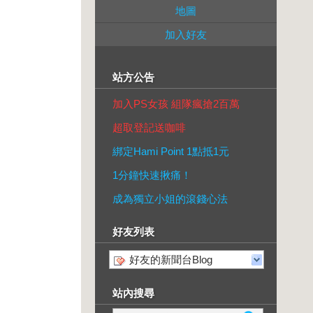
地圖
加入好友
站方公告
加入PS女孩 組隊瘋搶2百萬
超取登記送咖啡
綁定Hami Point 1點抵1元
1分鐘快速揪痛！
成為獨立小姐的滾錢心法
好友列表
好友的新聞台Blog
站內搜尋