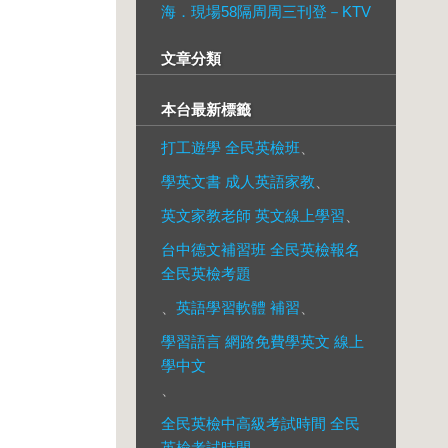
海．現場58隔周周三刊登－KTV
文章分類
本台最新標籤
打工遊學 全民英檢班
、
學英文書 成人英語家教
、
英文家教老師 英文線上學習
、
台中德文補習班 全民英檢報名
全民英檢考題
、
英語學習軟體 補習
、
學習語言 網路免費學英文 線上
學中文
、
全民英檢中高級考試時間 全民
英檢考試時間