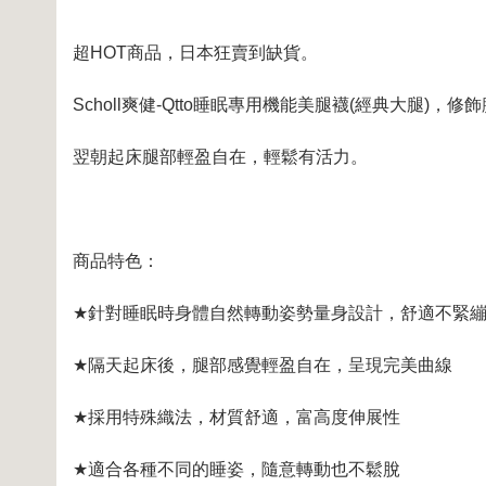
超
HOT
商品，日本狂賣到缺貨。
Scholl
爽健
-Qtto
睡眠專用機能美腿襪
(
經典大腿
)
，修飾
翌朝起床腿部輕盈自在，輕鬆有活力。
商品特色：
★
針對睡眠時身體自然轉動姿勢量身設計，舒適不緊
★
隔天起床後，腿部感覺輕盈自在，呈現完美曲線
★
採用特殊織法，材質舒適，富高度伸展性
★
適合各種不同的睡姿，隨意轉動也不鬆脫