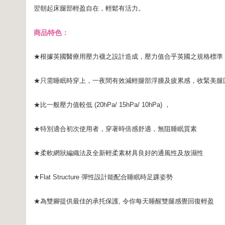
翌朝起床腿部輕盈自在，輕鬆有活力。
商品特色：
★根據英國醫療用壓力襪之設計造成，壓力值合乎英國之規格標準
★只需睡眠時穿上，一夜間有效減輕腿部浮腫及疲累感，收緊美腿
★比一般壓力值較低 (20hPa/ 15hPa/ 10hPa) ，
★特別適合初次使用者，穿著時倍感舒適，無阻睡眠質素
★柔軟網狀編織法及全新輕柔素材具良好的通風性及放濕性
★Flat Structure 彈性設計能配合睡眠時足踝姿勢
★為雙腳提供最佳的承托保護, 令你每天睡醒雙腿感覺回復輕盈