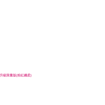
用升級限量版(粉紅纖柔)