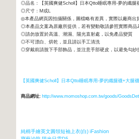
◎品名：【英國爽健Scholl】日本Qtto睡眠專用-夢的纖腿襪+
◎尺寸：M或L
◎本產品網頁因拍攝關係，圖檔略有差異，實際以廠商出
◎本產品文案為原廠所提供，若有變動敬請參照實際商品
◎請勿放置於高溫、潮濕、陽光直射處，以免產品變質
◎不可漂白、烘乾，並且請以手工清洗
◎穿戴前請脫下手部飾品，並注意手部硬皮，以避免勾紗
【英國爽健Scholl】日本Qtto睡眠專用-夢的纖腿襪+大腿襪+足
商品網址
:
http://www.momoshop.com.tw/goods/GoodsDet
純棉手繪英文圓領短袖上衣(白) iFashion
寶藝沙龍 陽光日霜D5