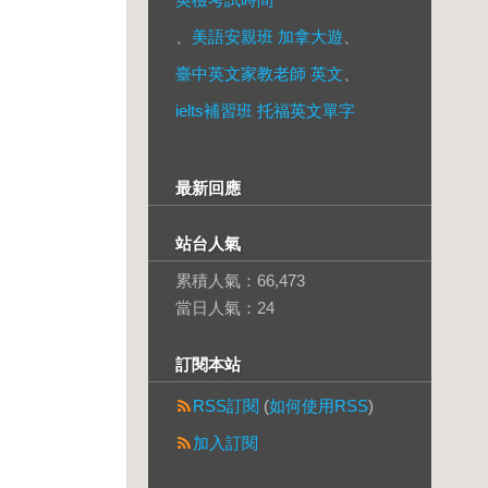
、
美語安親班 加拿大遊
、
臺中英文家教老師 英文
、
ielts補習班 托福英文單字
最新回應
站台人氣
累積人氣：
66,473
當日人氣：
24
訂閱本站
RSS訂閱
(
如何使用RSS
)
加入訂閱