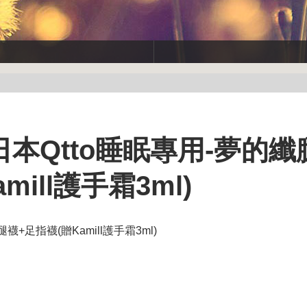
】日本Qtto睡眠專用-夢的
ill護手霜3ml)
襪+足指襪(贈Kamill護手霜3ml)