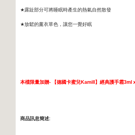
★
露趾部分可將睡眠時產生的熱氣自然散發
★
放鬆的薰衣草色，讓您一覺好眠
本檔限量加贈- 【德國卡蜜兒Kamill】經典護手霜3ml x
商品訊息簡述
: