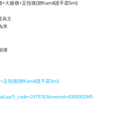
大腿襪+足指襪(贈Kamill護手霜5ml)
貨為主
為準
損壞
指襪(贈Kamill護手霜3ml)
ail.jsp?i_code=2475763&memid=6000003945