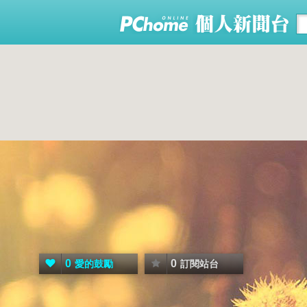
0
0
愛的鼓勵
訂閱站台