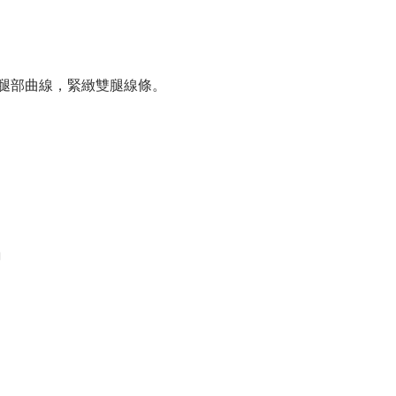
腿部曲線，緊緻雙腿線條。
繃