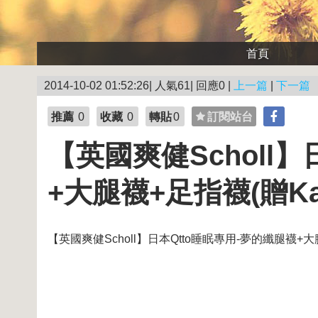
首頁
2014-10-02 01:52:26| 人氣61| 回應0 |
上一篇
|
下一篇
推薦
0
收藏
0
轉貼
0
訂閱站台
【英國爽健Scholl
+大腿襪+足指襪(贈Kam
【英國爽健Scholl】日本Qtto睡眠專用-夢的纖腿襪+大腿