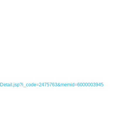
sDetail.jsp?i_code=2475763&memid=6000003945