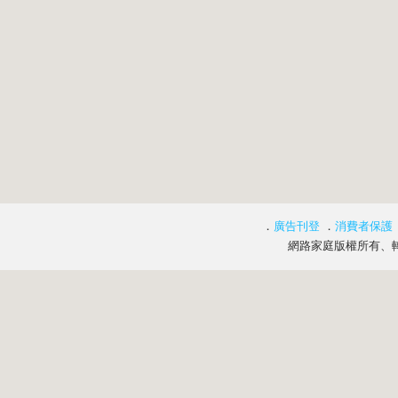
．
廣告刊登
．
消費者保護
網路家庭版權所有、轉載必究 