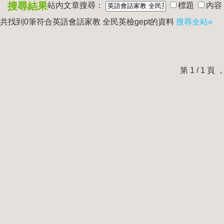
搜尋結果
站內文章搜尋：
標題
內容
共找到0筆符合
英語會話家教 全民英檢gept
的資料
搜尋全站»
第 1 / 1 