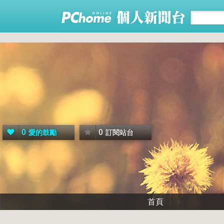
0
0
愛的鼓勵
訂閱站台
首頁