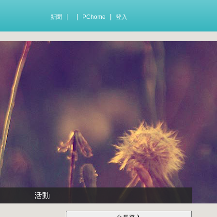
|
|
|
新聞
PChome
登入
活動