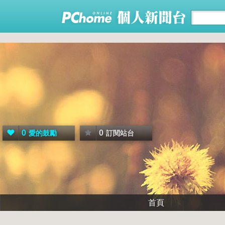
0
0
愛的鼓勵
訂閱站台
首頁