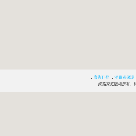
．
廣告刊登
．
消費者保護
網路家庭版權所有、轉載必究 