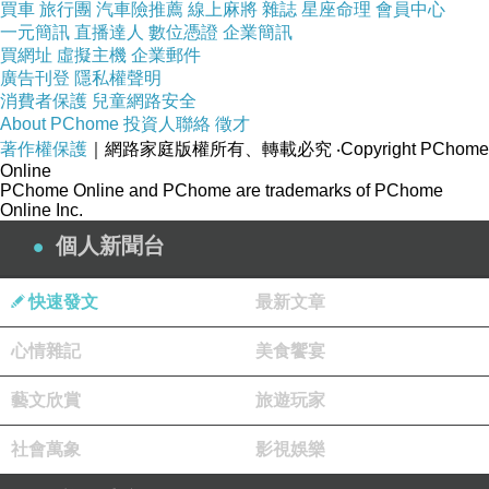
買車
旅行團
汽車險推薦
線上麻將
雜誌
星座命理
會員中心
得，想一窺植髮奧秘的朋友一定要擁有的第一本
一元簡訊
直播達人
數位憑證
企業簡訊
植髮書。
買網址
虛擬主機
企業郵件
廣告刊登
隱私權聲明
消費者保護
兒童網路安全
About PChome
投資人聯絡
徵才
著作權保護
｜網路家庭版權所有、轉載必究
‧Copyright PChome
Online
商品訊息簡述
:
PChome Online and PChome are trademarks of PChome
Online Inc.
個人新聞台
快速發文
最新文章
人類為禿所苦五千年
心情雜記
美食饗宴
五千年以前，人類文明逐漸萌芽，人類就開始為
藝文欣賞
旅遊玩家
禿苦惱。為什麼上帝賜給我們一頭美麗的頭髮，
卻又在不應該的時刻，太早奪走它。
社會萬象
影視娛樂