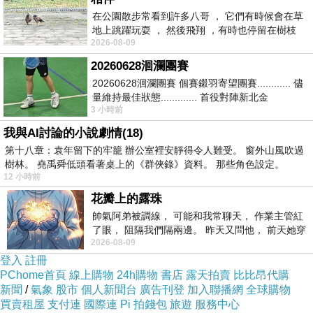
◎最專業的各種最新植髮方式分析
在公園散步常看到許多八哥 ， 它們有時候會在草
地上跳躍玩耍 ， 然後飛翔 ，有時也停留在樹枝
2026-08-09
上，它們身軀是咖啡色的，鳥喙是黃色
◎真實案例植髮前後圖片與當事人心得完整呈現
20260628洄瀾團賽
20260628洄瀾團賽 個賽鎩羽寄望團賽............ 儘
近幾年患禿髮的人越來越多，其中以男性族群為
量維持最佳狀態............. 首役對陣新北金
3 小時前
龍............. 跨境群
主，並且有慢慢年輕化的趨勢。愛美不再是女性
我與AI討論的小說劇情(18)
的專利，男性也有追求帥氣的權力，而且激烈的
第十八章：袁年留下的牢籠 辦公室裡安靜得令人難受。 窗外山風吹過
社會競爭男性也注意到自己的形象更為嚴重。禿
樹林。 堯禹舜低頭看著桌上的《群俠錄》資料。 那些角色設定。
12 小時前
髮是對個人心裡及形象影響非常大的一種毛髮問
花瓣上的露珠
題，植髮可快速達到禿頭治療效果，幫助男性成
帥氣阿弟被調線， 可能和我常聊天， 作業主管紅
功甩掉毛髮難題。
了眼， 阻隔我們隔兩邊。 昨天又問他， 前天她穿
2026-08-09
什麼顏色衣服， 不經
登入
註冊
本書從植髮的歷史、植髮方式分析、植髮過程、
PChome首頁
線上購物
24h購物
書店
露天拍賣
比比昂代購
術後保養、費用計算等等皆有詳細的說明，還有
新聞
/
氣象
股市
個人新聞台
廣告刊登
加入聯播網
全球購物
買賣租屋
支付連
國際連
Pi 拍錢包
旅遊
服務中心
Q＆A解決一般讀者的疑問以及禿髮朋友的植髮心