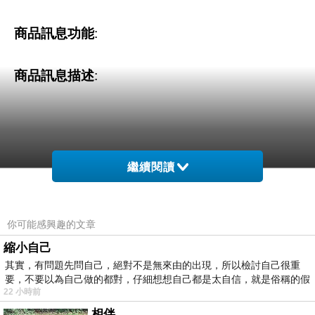
商品訊息功能
:
商品訊息描述
:
繼續閱讀
髮型打造臉型，臉型造就外型，外型改變人生
你可能感興趣的文章
縮小自己
◎植髮權威林宜蓉醫師從頭敘述植髮的歷史與演
其實，有問題先問自己，絕對不是無來由的出現，所以檢討自己很重
要，不要以為自己做的都對，仔細想想自己都是太自信，就是俗稱的假
進
22 小時前
相伴