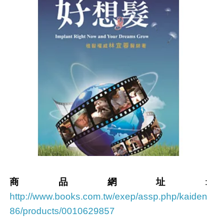
商品網址
:
http://www.books.com.tw/exep/assp.php/kaiden
86/products/0010629857