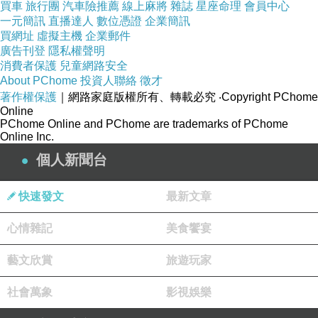
買車
旅行團
汽車險推薦
線上麻將
雜誌
星座命理
會員中心
一元簡訊
直播達人
數位憑證
企業簡訊
買網址
虛擬主機
企業郵件
廣告刊登
隱私權聲明
品號：2865913
消費者保護
兒童網路安全
About PChome
投資人聯絡
徵才
著作權保護
｜網路家庭版權所有、轉載必究
‧Copyright PChome
Online
PChome Online and PChome are trademarks of PChome
Online Inc.
個人新聞台
商品訊息描述
:
快速發文
最新文章
甜美可愛的領型服帖優雅，充滿讓人嚮往的知性
心情雜記
氣質。更有著非常好的減齡效果。
美食饗宴
藝文欣賞
旅遊玩家
經典下擺裙設計，簡約大方，清新的氣質範表現
社會萬象
出來。
影視娛樂