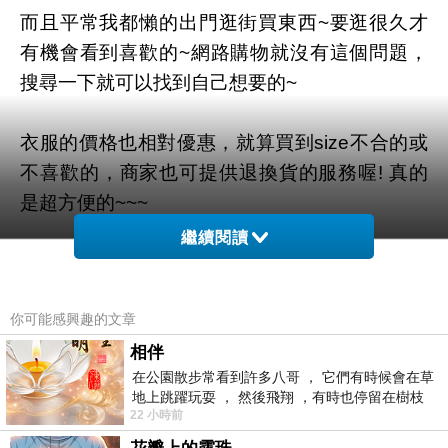
而且平常我都懶的出門逛街買東西~要逛很久才
有機會看到喜歡的~網路購物就沒有這個問題，
搜尋一下就可以找到自己想要的~
衣服的價格也相對優惠，就算買到size不合的或
不喜歡的，商家也可提供退換貨的服務喔! 真的
是超方便的~~~
繼續閱讀
你可能感興趣的文章
相伴
在公園散步常看到許多八哥 ， 它們有時候會在草
地上跳躍玩耍 ， 然後飛翔 ，有時也停留在樹枝
22 小時前
上，它們身軀是咖啡色的，鳥喙是黃色