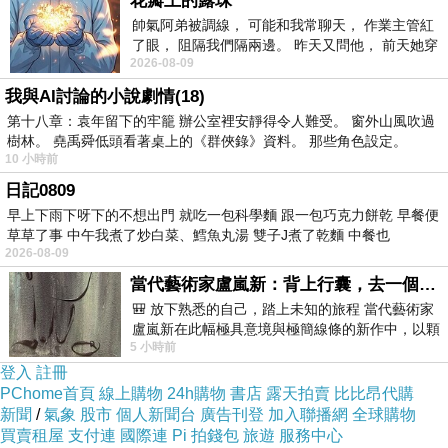
花瓣上的露珠
帥氣阿弟被調線， 可能和我常聊天， 作業主管紅
了眼， 阻隔我們隔兩邊。 昨天又問他， 前天她穿
2026-08-09
什麼顏色衣服， 不經
我與AI討論的小說劇情(18)
第十八章：袁年留下的牢籠 辦公室裡安靜得令人難受。 窗外山風吹過
樹林。 堯禹舜低頭看著桌上的《群俠錄》資料。 那些角色設定。
10 小時前
日記0809
早上下雨下呀下的不想出門 就吃一包科學麵 跟一包巧克力餅乾 早餐便
草草了事 中午我煮了炒白菜、鱈魚丸湯 雙子J煮了乾麵 中餐也
2026-08-09
商品網址
:
當代藝術家盧嵐新：背上行囊，去一個沒有人認識你的地方——看風景，也遇見渴望出發的自己
http://www.momoshop.com.tw/goods/GoodsDet
🎒 放下熟悉的自己，踏上未知的旅程 當代藝術家
ail.jsp?
盧嵐新在此幅極具意境與極簡線條的新作中，以顆
5 小時前
i_code=2865913&memid=6000003945&cid=a
粒感豐富的灰綠粗糙背景，搭配凝練且具
登入
註冊
puad&oid=1&osm=league
PChome首頁
線上購物
24h購物
書店
露天拍賣
比比昂代購
新聞
/
氣象
股市
個人新聞台
廣告刊登
加入聯播網
全球購物
買賣租屋
支付連
國際連
Pi 拍錢包
旅遊
服務中心
商品訊息功能
: