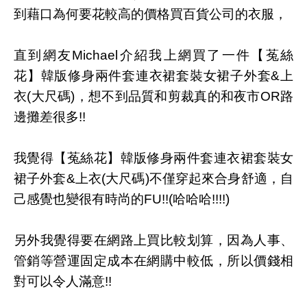
到藉口為何要花較高的價格買百貨公司的衣服，
直到網友Michael介紹我上網買了一件【菟絲
花】韓版修身兩件套連衣裙套裝女裙子外套&上
衣(大尺碼)，想不到品質和剪裁真的和夜市OR路
邊攤差很多!!
我覺得【菟絲花】韓版修身兩件套連衣裙套裝女
裙子外套&上衣(大尺碼)不僅穿起來合身舒適，自
己感覺也變很有時尚的FU!!(哈哈哈!!!!)
另外我覺得要在網路上買比較划算，因為人事、
管銷等營運固定成本在網購中較低，所以價錢相
對可以令人滿意!!