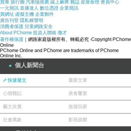
買車
旅行團
汽車險推薦
線上麻將
雜誌
星座命理
會員中心
一元簡訊
直播達人
數位憑證
企業簡訊
買網址
虛擬主機
企業郵件
廣告刊登
隱私權聲明
消費者保護
兒童網路安全
About PChome
投資人聯絡
徵才
著作權保護
｜網路家庭版權所有、轉載必究
‧Copyright PChome
Online
PChome Online and PChome are trademarks of PChome
Online Inc.
個人新聞台
快速發文
最新文章
心情雜記
美食饗宴
《試穿心得參考》
藝文欣賞
旅遊玩家
社會萬象
影視娛樂