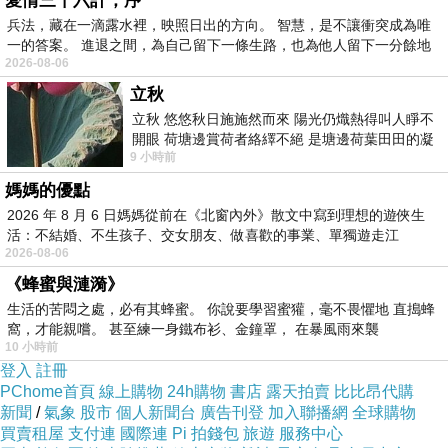
愛情三十六計，序
兵法，藏在一滴露水裡，映照日出的方向。 智慧，是不讓衝突成為唯
一的答案。 進退之間，為自己留下一條生路，也為他人留下一分餘地
2026-08-06
優美的蕾絲拼接鏤空交叉微露肌膚心動指數
立秋
UPUP，棉麻質料搭配單寧褲更加簡約俐落襯出
立秋 悠悠秋日施施然而來 陽光仍熾熱得叫人睜不
開眼 荷塘邊賞荷者絡繹不絕 是塘邊荷葉田田的凝
Lady的迷人魅力～
9 小時前
望 風中飄逸的是映日荷花別樣紅
媽媽的優點
2026 年 8 月 6 日媽媽從前在《北窗內外》散文中寫到理想的遊俠生
活：不結婚、不生孩子、交女朋友、做喜歡的事業、單獨遊走江
2026-08-06
湖⋯⋯，
《蜂蜜與漣漪》
商品訊息描述
:
生活的苦悶之處，必有其蜂蜜。 你說要學習蜜獾，毫不畏懼地 直搗蜂
窩，才能親嚐。 甚至練一身鐵布衫、金鐘罩， 在暴風雨來襲
10 小時前
登入
註冊
PChome首頁
線上購物
24h購物
書店
露天拍賣
比比昂代購
糖罐子-鏤空交叉蕾絲拼接棉麻衫
新聞
/
氣象
股市
個人新聞台
廣告刊登
加入聯播網
全球購物
買賣租屋
支付連
國際連
Pi 拍錢包
旅遊
服務中心