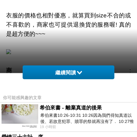
衣服的價格也相對優惠，就算買到size不合的或
不喜歡的，商家也可提供退換貨的服務喔! 真的
是超方便的~~~
商品網址
:
繼續閱讀
https://tw.partner.buy.yahoo.com:443/gd/buy?
mcode=MV92TVFFTzVWMmdNZWZLK1l4cGd
1K3UwUS81Q00ra1YwT2t6MklYVDRlbVVZPQ
你可能感興趣的文章
==&url=https://tw.buy.yahoo.com/gdsale/gdsale
希伯來書 - 離棄真道的後果
希伯來書10:26-10:31 10:26因為我們得知真道以
.asp?gdid=5339893
後、若故意犯罪、贖罪的祭就再沒有了． 10:27惟
19 小時前
有戰懼等候審判和那燒滅眾敵人的烈火
商品訊息功能
: