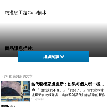
精湛繡工超Cute貓咪
商品訊息描述
:
繼續閱讀
你可能感興趣的文章
CHICA 超萌甜心 俏麗燙鑽貓咪T恤(共三色)
當代藝術家盧嵐新：如果每個人都一樣，這世界該有多無聊？
🏛️ 「他們說我不像。」「我笑了。」 當代藝術家
盧嵐新在此幅兼具古典典雅與當代抽象語彙的新作
10 小時前
中，以沈靜的藍色空間為背景，描繪了