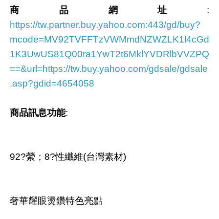
商品網址
:
https://tw.partner.buy.yahoo.com:443/gd/buy?
mcode=MV92TVFFTzVWMmdNZWZLK1l4cGd
1K3UwUS81Q00ra1YwT2t6MklYVDRlbVVZPQ
==&url=https://tw.buy.yahoo.com/gdsale/gdsale
.asp?gdid=4654058
商品訊息功能
:
92?縈；8?性纖維(台灣素材)
奢華耀眼燙鑽特色亮點