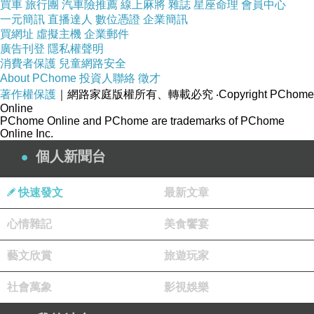
買車
旅行團
汽車險推薦
線上麻將
雜誌
星座命理
會員中心
一元簡訊
直播達人
數位憑證
企業簡訊
燙鑽T恤充滿
買網址
虛擬主機
企業郵件
活力與生動
廣告刊登
隱私權聲明
感～
消費者保護
兒童網路安全
About PChome
投資人聯絡
徵才
著作權保護
｜網路家庭版權所有、轉載必究
‧Copyright PChome
精緻的貓咪
Online
PChome Online and PChome are trademarks of PChome
圖案繡工和
Online Inc.
精品級燙鑽
個人新聞台
工法，匠心
獨具的精湛
快速發文
最新文章
工藝展演就
心情雜記
美食饗宴
在這一件!
藝文欣賞
旅遊玩家
社會萬象
影視娛樂