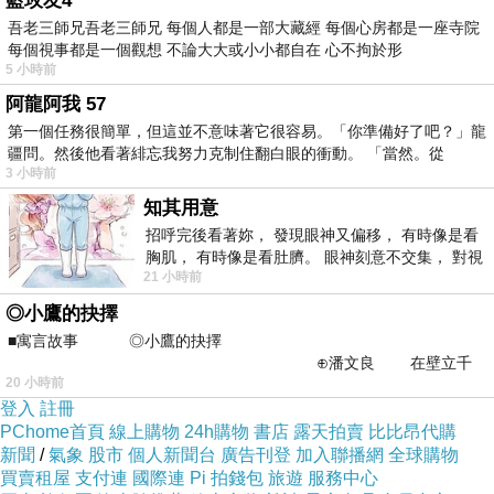
藍玫友4
吾老三師兄吾老三師兄 每個人都是一部大藏經 每個心房都是一座寺院
每個視事都是一個觀想 不論大大或小小都自在 心不拘於形
5 小時前
阿龍阿我 57
第一個任務很簡單，但這並不意味著它很容易。「你準備好了吧？」龍
疆問。然後他看著緋忘我努力克制住翻白眼的衝動。 「當然。從
3 小時前
貓咪的慵懶
知其用意
步調和撒嬌
招呼完後看著妳， 發現眼神又偏移， 有時像是看
胸肌， 有時像是看肚臍。 眼神刻意不交集， 對視
時的可愛模
21 小時前
視線不對齊， 讓我很難不
樣實在萌翻
◎小鷹的抉擇
了！！
■寓言故事 ◎小鷹的抉擇
⊕潘文良 在壁立千
20 小時前
仞的懸崖上，有一座遮天蔽
CHICA設計
登入
註冊
師捕捉貓咪
PChome首頁
線上購物
24h購物
書店
露天拍賣
比比昂代購
新聞
/
氣象
股市
個人新聞台
廣告刊登
加入聯播網
全球購物
的姿態風
買賣租屋
支付連
國際連
Pi 拍錢包
旅遊
服務中心
情，讓這件