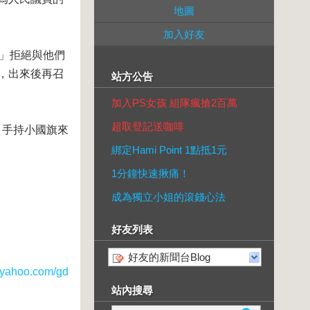
地圖
加入好友
幫」拒絕與他們
，出來後再召
站方公告
加入PS女孩 組隊瘋搶2百萬
超取登記送咖啡
、手持小國旗來
綁定Hami Point 1點抵1元
1分鐘快速揪痛！
成為獨立小姐的滾錢心法
好友列表
好友的新聞台Blog
ahoo.com/gd
站內搜尋