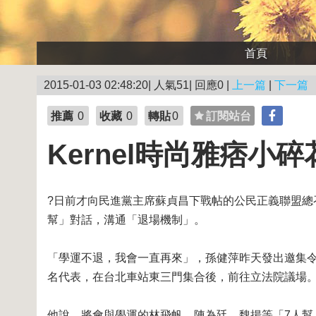
首頁
2015-01-03 02:48:20| 人氣51| 回應0 |
上一篇
|
下一篇
推薦
0
收藏
0
轉貼
0
訂閱站台
Kernel時尚雅痞小碎
?日前才向民進黨主席蘇貞昌下戰帖的公民正義聯盟總
幫」對話，溝通「退場機制」。
「學運不退，我會一直再來」，孫健萍昨天發出邀集
名代表，在台北車站東三門集合後，前往立法院議場
他說，將會與學運的林飛帆、陳為廷、魏揚等「7人