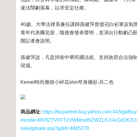
違法鬧劇落幕，以求安定社稷。
40歲、大學法律系兼任講師孫健萍曾號召白衫軍反制
青年代表團見面，隨後會發表聲明，並演出行動劇凸
開記者會說明。
孫健萍說，凡是捍衛中華民國法統、支持政府合法強
現場。
Kernel時尚雅痞小碎花slim窄身襯衫-共二色
商品網址
:
https://tw.partner.buy.yahoo.com:443/gd/bu
mcode=MV92TVFFTzVWMmdNZWZLK1l4cGd1K3UwUS8
sale/gdsale.asp?gdid=4685279