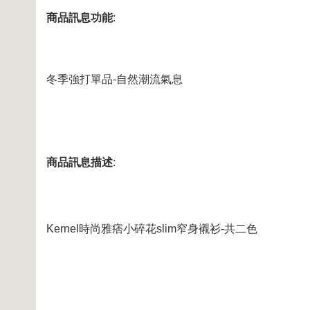
商品訊息功能
:
冬季強打單品-自然潮流氣息
商品訊息描述
:
Kernel時尚雅痞小碎花slim窄身襯衫-共二色