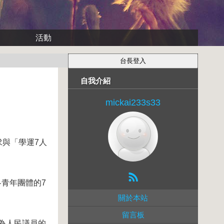
活動
自我介紹
mickai233s33
求與「學運7人
青年團體的7
關於本站
留言板
為人民議員的