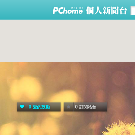
0
0
愛的鼓勵
訂閱站台