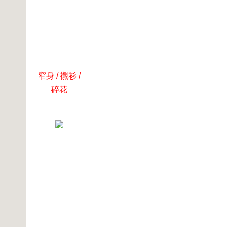
窄身 / 襯衫 /
碎花