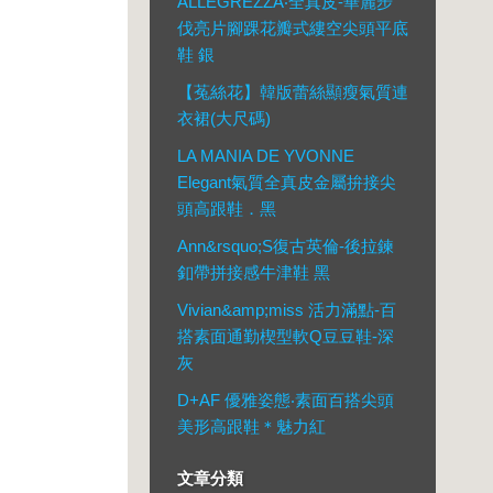
ALLEGREZZA‧全真皮-華麗步
伐亮片腳踝花瓣式縷空尖頭平底
鞋 銀
【菟絲花】韓版蕾絲顯瘦氣質連
衣裙(大尺碼)
LA MANIA DE YVONNE
Elegant氣質全真皮金屬拚接尖
頭高跟鞋．黑
Ann&rsquo;S復古英倫-後拉鍊
釦帶拼接感牛津鞋 黑
Vivian&amp;miss 活力滿點-百
搭素面通勤楔型軟Q豆豆鞋-深
灰
D+AF 優雅姿態‧素面百搭尖頭
美形高跟鞋＊魅力紅
文章分類