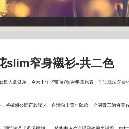
花slim窄身襯衫-共二色
召集人孫健萍，今天下午將帶領7個青年團代表，前往立法院要
令，將帶領公民正義聯盟、台灣向上青年陣線、全國青工總會等各
。
幫」閉門溝通「退場機制」，希能盡速讓這場霸占國會議場、自封