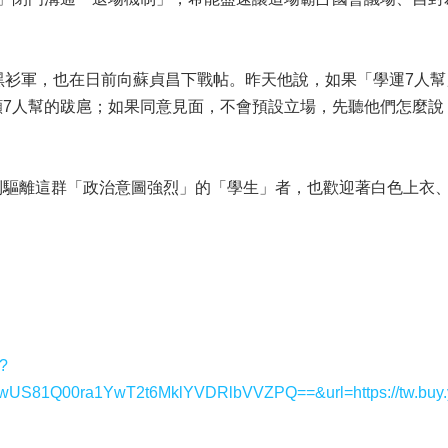
黑衫軍，也在日前向蘇貞昌下戰帖。昨天他說，如果「學運7人
顯7人幫的跋扈；如果同意見面，不會預設立場，先聽他們怎麼說
制驅離這群「政治意圖強烈」的「學生」者，也歡迎著白色上衣
y?
1Q00ra1YwT2t6MklYVDRlbVVZPQ==&url=https://tw.buy.y