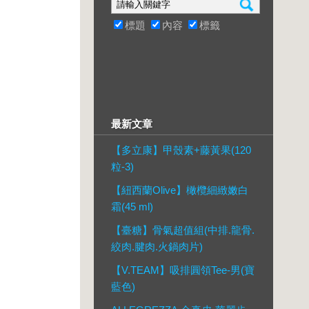
標題
內容
標籤
最新文章
【多立康】甲殼素+藤黃果(120
粒-3)
【紐西蘭Olive】橄欖細緻嫩白
霜(45 ml)
【臺糖】骨氣超值組(中排.龍骨.
絞肉.腱肉.火鍋肉片)
【V.TEAM】吸排圓領Tee-男(寶
藍色)