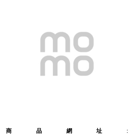
商品網址
: