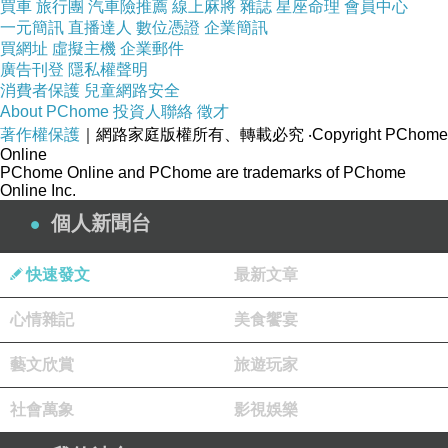
買車
旅行團
汽車險推薦
線上麻將
雜誌
星座命理
會員中心
一元簡訊
直播達人
數位憑證
企業簡訊
買網址
虛擬主機
企業郵件
象徵「撲通、撲通」的心跳
廣告刊登
隱私權聲明
消費者保護
兒童網路安全
About PChome
投資人聯絡
徵才
香檳橘內裡，並且盪漾出愛戀滋味...
著作權保護
｜網路家庭版權所有、轉載必究
‧Copyright PChome
Online
PChome Online and PChome are trademarks of PChome
iki2與妳相戀在這個季節！
Online Inc.
個人新聞台
頂級小牛皮全包身製作，讓品味呈現度最高
快速發文
最新文章
簡約化凱莉包外型，更顯都會女子低調率性風格
心情雜記
美食饗宴
前後雙拉鍊設計，有別過往磁扣開口
藝文欣賞
旅遊玩家
社會萬象
影視娛樂
使收納更縝密、不怕隨身小物外洩