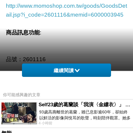
http://www.momoshop.com.tw/goods/GoodsDet
ail.jsp?i_code=2601116&memid=6000003945
商品訊息功能
:
品號：2601116
繼續閱讀
高質感頂級牛皮製作!
經典工藝，永不褪流行
你可能感興趣的文章
前後雙拉鍊設計讓收納更縝密
Self23歲的葛蘭談「我演〈金縷衣〉」 #戀上老電影 #粟子 #葛蘭
可肩揹/斜揹/手提 實用好百搭
93歲高壽離世的葛蘭，雖已息影逾60年，卻始終
以鮮活的影像與悅耳的歌聲，時刻陪伴觀眾。她多
4 小時前
才多藝、陽光開朗的形象，不僅保留在電影