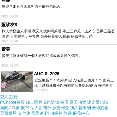
無能
無能？那只是因為對方不能與你配合。
2026-08-08
商品訊息描述
:
藍玫友8
旅人掌櫃旅人掌櫃 我又來找你喝茶囉 帶上三師兄一道來 知己兩三品茗
論道 人生樂事，平常也 窗外秋景盡入眼底 秋風秋葉，愁
2026-08-08
贊美
【iki2熱情西紅柿系列】
贊美可能比侮辱一個人更容易造成永久性的傷害。
2026-08-08
以荔枝紋路熱情紅真牛皮
AUG 8, 2026
近況更新＊＊本周8/4是入職滿三個月＊＊ 因為上
搭配專屬iki2雙環LOGO鐵牌
班可以戴耳機所以有時辦公會聽音樂 沒有特別固
23 小時前
定哪天但就是一周某一天會固定聽'90
登入
註冊
兩側金屬環就像牽起兩顆心
PChome首頁
線上購物
24h購物
書店
露天拍賣
比比昂代購
新聞
/
氣象
股市
個人新聞台
廣告刊登
加入聯播網
全球購物
買賣租屋
支付連
國際連
Pi 拍錢包
旅遊
服務中心
引手上交錯的車線