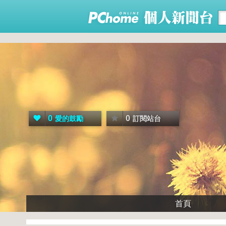
0
0
愛的鼓勵
訂閱站台
首頁