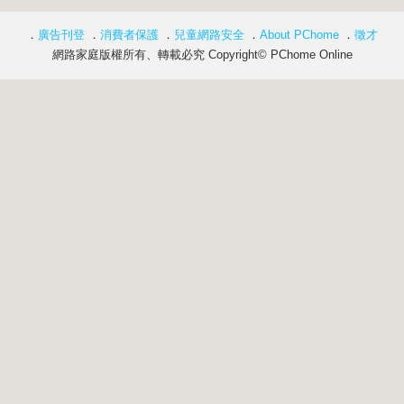
．
廣告刊登
．
消費者保護
．
兒童網路安全
．
About PChome
．
徵才
網路家庭版權所有、轉載必究 Copyright© PChome Online