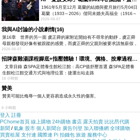
1961年5月至12月 葛蘭的結婚與蜜月旅行5月04日
葛蘭（1933～2026）偕同未婚夫高福全（1916～
2026-08-07
2004）乘郵輪赴倫敦6月15日於英國倫敦St.S
我與AI討論的小說劇情(16)
第16章 世界的另一面 虞正舜的家附近開始有不尋常的動靜，虞正舜
母親都發現好像有被跟蹤的感覺，而虞正舜的父親則被要求請無薪假，
2026-08-07
招牌森雞湯課程腳底+指壓體驗！環境、價格、按摩過程全紀錄，森SPA足體養生館松江館最新價格表
文章目錄 森SPA足體養生館松江館：高CP值舒壓首選 森SPA足體養
商品網址
:
生館松江館交通方式與地理位置：捷運出站走路
18 小時前
http://www.momoshop.com.tw/goods/GoodsDet
贊美
ail.jsp?
贊美可能比侮辱一個人更容易造成永久性的傷害。
i_code=2412142&memid=6000003945&cid=a
6 小時前
puad&oid=1&osm=league
登入
註冊
PChome首頁
線上購物
24h購物
書店
露天拍賣
比比昂代購
商品訊息功能
:
新聞
/
氣象
股市
個人新聞台
廣告刊登
加入聯播網
全球購物
買賣租屋
支付連
國際連
Pi 拍錢包
旅遊
服務中心