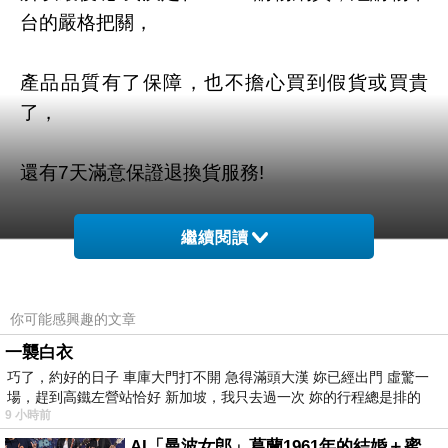
台的嚴格把關，
產品品質有了保障，也不擔心買到假貨或買貴
了，
還有7天滿意保證退換貨服務!
繼續閱讀
你可能感興趣的文章
一襲白衣
巧了，約好的日子 車庫大門打不開 急得滿頭大漢 妳已經出門 虛驚一
場，趕到高鐵左營站恰好 新加坡，我只去過一次 妳的行程總是排的
9 小時前
AI「曼波女郎」葛蘭1961年的結婚＋蜜月旅行 #戀上老電影 #葛蘭 #粟子