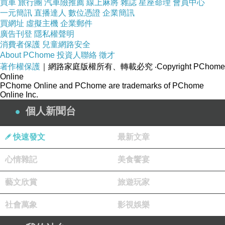
買車
旅行團
汽車險推薦
線上麻將
雜誌
星座命理
會員中心
一元簡訊
直播達人
數位憑證
企業簡訊
買網址
虛擬主機
企業郵件
品號：2412142
廣告刊登
隱私權聲明
消費者保護
兒童網路安全
About PChome
投資人聯絡
徵才
著作權保護
｜網路家庭版權所有、轉載必究
‧Copyright PChome
自購買日期保固180天
Online
PChome Online and PChome are trademarks of PChome
出貨皆附保固卡,品質有保障
Online Inc.
原廠品質穩定,最耐用
個人新聞台
原廠型號：BL4S
電池容量：860mAh
快速發文
最新文章
心情雜記
美食饗宴
藝文欣賞
旅遊玩家
社會萬象
影視娛樂
商品訊息描述
: