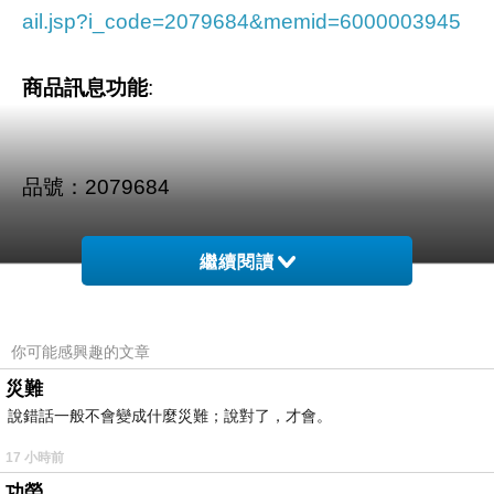
ail.jsp?i_code=2079684&memid=6000003945
商品訊息功能
:
品號：2079684
繼續閱讀
[ 洗鍊線條 ★ 絕對時尚 ]
精選撞色，完美駕馭時尚
洗鍊線條+流行編織，令人目不轉
你可能感興趣的文章
災難
說錯話一般不會變成什麼災難；說對了，才會。
17 小時前
功勞