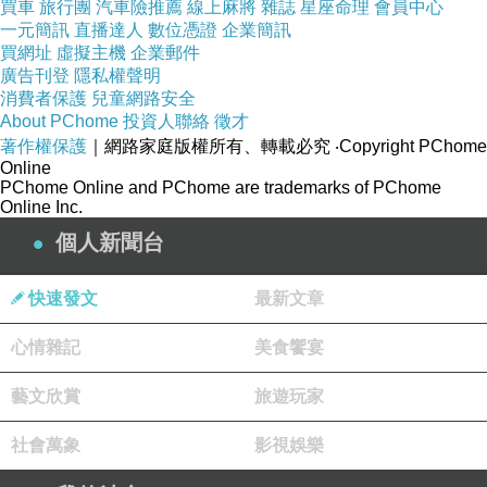
買車
旅行團
汽車險推薦
線上麻將
雜誌
星座命理
會員中心
一元簡訊
直播達人
數位憑證
企業簡訊
買網址
虛擬主機
企業郵件
廣告刊登
隱私權聲明
消費者保護
兒童網路安全
About PChome
投資人聯絡
徵才
著作權保護
｜網路家庭版權所有、轉載必究
‧Copyright PChome
Online
PChome Online and PChome are trademarks of PChome
Online Inc.
個人新聞台
快速發文
最新文章
心情雜記
美食饗宴
藝文欣賞
旅遊玩家
社會萬象
影視娛樂