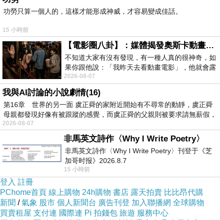
商品訊息描述
:
功勞只算一個人的，這樣才能形成神威，才容易變成佳話。
15 小時前
【電影圈八卦】：媒體揭發奧斯卡動畫項目投票醜聞！好萊塢為什麼看不起動畫電影？
不知道大家有沒有發現，有一種人真的很神奇，如
果你跟他說：「我昨天去看動畫電影」，他就會露
2026-08-07
出一種慈祥的微笑，然後問你是不是陪小
我與AI討論的小說劇情(16)
第16章 世界的另一面 虞正舜的家附近開始有不尋常的動靜，虞正舜
母親都發現好像有被跟蹤的感覺，而虞正舜的父親則被要求請無薪假，
2026-08-07
非馬英文詩作〈Why I Write Poetry〉
非馬英文詩作〈Why I Write Poetry〉刊登于《芝
加哥时报》2026.8.7
15 小時前
登入
註冊
PChome首頁
線上購物
24h購物
書店
露天拍賣
比比昂代購
新聞
/
氣象
股市
個人新聞台
廣告刊登
加入聯播網
全球購物
買賣租屋
支付連
國際連
Pi 拍錢包
旅遊
服務中心