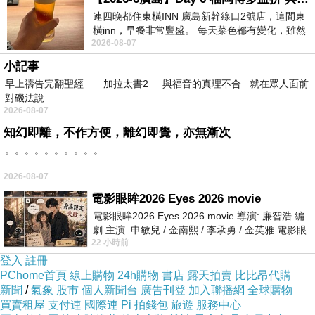
連四晚都住東橫INN 廣島新幹線口2號店，這間東
橫inn，早餐非常豐盛。 每天菜色都有變化，雖然
2026-08-07
看到工作人員拿出料理包加熱，但
小記事
早上禱告完翻聖經 加拉太書2 與福音的真理不合 就在眾人面前
對磯法說
2026-08-07
知幻即離，不作方便，離幻即覺，亦無漸次
。。。。。。。。。。
2026-08-07
電影眼眸2026 Eyes 2026 movie
【 TOKYO
電影眼眸2026 Eyes 2026 movie 導演: 廉智浩 編
FASHION 】
劇 主演: 申敏兒 / 金南熙 / 李承勇 / 金英雅 電影眼
22 小時前
眸2026描述攝影師徐珍因遺
登入
註冊
PChome首頁
線上購物
24h購物
書店
露天拍賣
比比昂代購
新聞
/
氣象
股市
個人新聞台
廣告刊登
加入聯播網
全球購物
買賣租屋
支付連
國際連
Pi 拍錢包
旅遊
服務中心