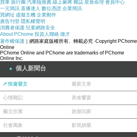
買車
旅行團
汽車險推薦
線上麻將
雜誌
星座命理
會員中心
一元簡訊
直播達人
數位憑證
企業簡訊
買網址
虛擬主機
企業郵件
廣告刊登
隱私權聲明
消費者保護
兒童網路安全
About PChome
投資人聯絡
徵才
著作權保護
｜網路家庭版權所有、轉載必究
‧Copyright PChome
Online
PChome Online and PChome are trademarks of PChome
Online Inc.
個人新聞台
快速發文
最新文章
心情雜記
美食饗宴
藝文欣賞
旅遊玩家
社會萬象
影視娛樂