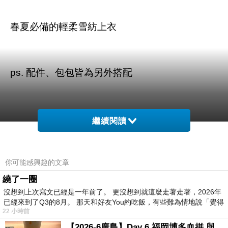
春夏必備的輕柔雪紡上衣
ps. 配件、包包皆為另外搭配
繼續閱讀
商品訊息描述
:
你可能感興趣的文章
繞了一圈
沒想到上次寫文已經是一年前了。 更沒想到就這麼走著走著，2026年
已經來到了Q3的8月。 那天和好友You約吃飯，有些難為情地說「覺得
東京著衣 小透膚蕾絲拼接格紋上衣-S.M(共二
22 小時前
色)-4002798
【2026-6廣島】Day 6 福岡博多血拼 與機場接送少年司機深夜對談