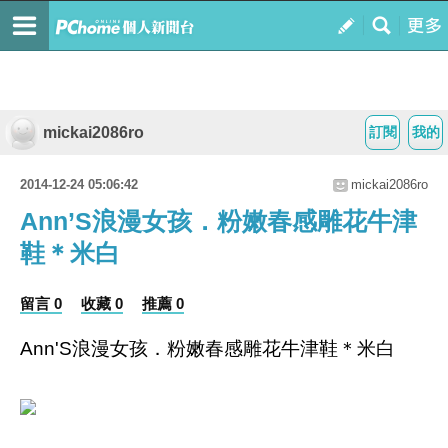
mickai2086ro
訂閱
我的
2014-12-24 05:06:42
mickai2086ro
Ann’S浪漫女孩．粉嫩春感雕花牛津
鞋＊米白
留言 0
收藏 0
推薦 0
Ann'S浪漫女孩．粉嫩春感雕花牛津鞋＊米白