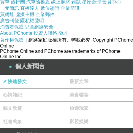
買車
旅行團
汽車險推薦
線上麻將
雜誌
星座命理
會員中心
一元簡訊
直播達人
數位憑證
企業簡訊
買網址
虛擬主機
企業郵件
廣告刊登
隱私權聲明
消費者保護
兒童網路安全
About PChome
投資人聯絡
徵才
著作權保護
｜網路家庭版權所有、轉載必究
‧Copyright PChome
Online
PChome Online and PChome are trademarks of PChome
Online Inc.
個人新聞台
快速發文
最新文章
心情雜記
美食饗宴
藝文欣賞
旅遊玩家
社會萬象
影視娛樂