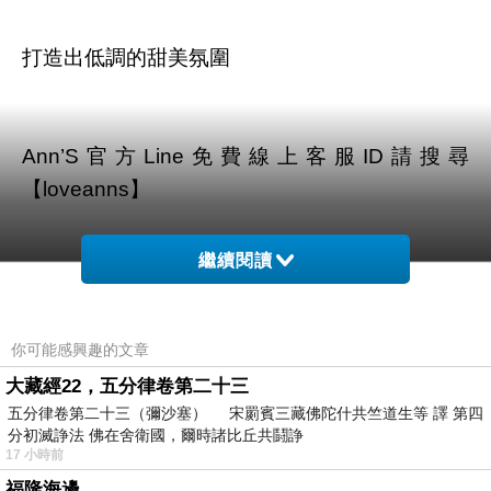
打造出低調的甜美氛圍
Ann’S官方Line免費線上客服ID請搜尋
【loveanns】
繼續閱讀
此款34-42號全尺碼貼心供應中
你可能感興趣的文章
大藏經22，五分律卷第二十三
五分律卷第二十三（彌沙塞） 宋罽賓三藏佛陀什共竺道生等 譯 第四
分初滅諍法 佛在舍衛國，爾時諸比丘共鬪諍
商品訊息描述
:
17 小時前
福隆海邊