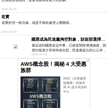
2026-08-08
老實
老實的另一個含義，就是不精於處理人際關係。
2026-08-08
國票成為民進黨掏空對象，財政部選擇性失憶
最近談到國票金這件事，已經是鬧得沸沸揚揚，我
替許崑源大哥有時候在想，民進黨提出的公公併，
2026-08-08
其實就是想要國庫通黨庫，鬧出最大的醜