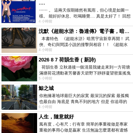
….
⋯⋯ 。 這兩天假期雖然有風雨，但心境是如圖一
樣。 能好好休息、吃喝睡覺.... 真是太好了！ 回想
4 小時前
起來，以前根本就很難有這
沈默《超能水滸：魯達傳》電子書，暗黑宇宙新章，一一五年八月璀璨上架！
本書特色 《超能水滸》暗黑宇宙新章再開！ 武
俠、奇幻與間諜小說的撞擊與相容！！ 《超能水
4 小時前
滸》系列第四部
2026 8 7 荷韻生香 ( 新詩)
荷韻生香 立秋過後一個清晨我健走來到一方荷塘
滿塘荷花湧動著芳馨蒼天碧野下靜靜凝望密葉搖曳
5 小時前
幽泉中復有蛙鳴嘓嘓水波裡搖曳
鯨之城
你抱擁著地球最巨大的寂寞 最深沉的探索 最孤獨
也最自由 海底是 青鳥不到的地方 但是 你追尋的
6 小時前
幸福 可以比珍珠更
人生，隨意就好
風有度，心有尺；行有章 簡單的事重複做是專家
重複的事用心做是贏家 生活無論怎麼選都有遺憾