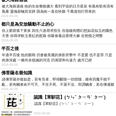
被大海路過後 他的生命整個擴大 看到宇宙的日月星辰 有風有歌有浪有
風暴 靈魂卻極其安靜 因為他一直在聆聽 千萬道拍打而來的
2026-08-08
都只是為安放騷動不止的心
你上窮碧落下黃泉 四生六道尋求投生 你放縱肉體幻想如花似玉的國色
天香 你尋求軟玉香紅的慰藉 你吸食毒品香煙大麻 在恍惚之間瞥
2026-08-08
半百之後
年過半百後 他的眼睛 仍會被美麗的身影所擊中 不是愛 也不是罪 只是
肉身深處 一條尚未熄滅的河流 仍渴望奔向遠方 歲月已經
2026-08-08
佛菩薩名善知識
諸佛菩薩亦復如是，若有見者，即得斷除一切煩惱，雖有四魔不能干
亂，若有觸者命不可夭、不生不死、不退不沒。所謂觸者，若在佛邊聽
2026-08-08
受
認識【苯騈芘】(ㄅㄣˇ ㄆㄧㄢˊ ㄆ一ˊ)
認識【苯騈芘】(ㄅㄣˇ ㄆㄧㄢˊ ㄆ一ˊ)
2026-08-08