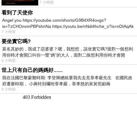
7 小時前
所以開心就好 生活不會辜負認真
看到了天使你
Angel you https://youtube.com/shorts/G9B4XR4ovgs?
is=TzCHOnvmPBPshnNa https://youtu.be/nNdi4hche_s?is=nDIAqAk
7 小時前
要坐實它嗎?
莫名其妙的，我成了惡婆婆？嗯，我想想，該坐實它嗎?面對一個想利
用你時才會開口叫你一聲“媽"的大人，面對二個想利用你時才會開
8 小時前
世上只有自己的媽媽好......
我在法國巴黎蒙難時期: 李登輝總統要我先去見章孝嚴先生 在國民政
府遷臺時期， 小蔣特別囑咐章孝嚴．章孝慈的舅舅照顧兩
9 小時前