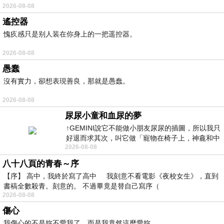
2026-08-08
遙控器
愧疚感只是别人装在你身上的一把遥控器。
2026-08-08
愚蠢
沒有實力，卻想表現善良，那就是愚蠢。
2026-08-08
尿尿小童和血尿的夢
↑GEMINI說它不能做小朋友尿尿的插圖，所以我只
好退而求其次，叫它做「寵物在椅子上，神龕和中
2026-08-08
年人臉孔」的畫了。 六月底
八十八頁的青春～序
【序】 高中，我終於寫了高中 我刻意不看電影《夜校女生》，直到
書稿全數殺青。刻意的。 不過畢竟是替自己寫序（
2026-08-08
傷心
我傷心的不是妳不愛我了，而是我竟然這麼愛妳。