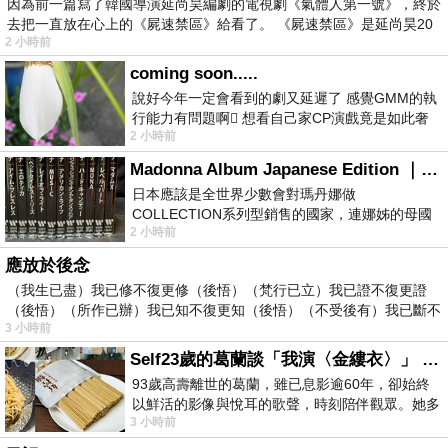
因為前一篇寫了韓國導演延尚昊編劇的電視劇《氣體人第一號》，終於
去把一直放在心上的《屍速禁區》給看了。 《屍速禁區》是延尚昊20
2 小時前
coming soon.....
說好今年一定會看到的劇又延遲了 感覺GMM的執
行能力有問題啊🫩 想看自己家CP演戲竟是如此奢
2 小時前
侈的事 GMM你說看看啊😑 先把劇放
Madonna Album Japanese Edition ｜瑪丹娜專輯們2026年日本版重發系列
日本應該是全世界少數會對瑪丹娜做
COLLECTION系列型銷售的國家，連娜姊的母國
2 小時前
美國都沒對她這樣過，這全拜在他們到現在唱片
應放於後念
（我生已盡）我已修不復更修（後悟）（梵行已立）我已證不復更證
（後悟）（所作已辦）我已知不復更知（後悟）（不受後有）我已斷不
3 小時前
復
Self23歲的葛蘭談「我演〈金縷衣〉」 #戀上老電影 #粟子 #葛蘭
93歲高壽離世的葛蘭，雖已息影逾60年，卻始終
以鮮活的影像與悅耳的歌聲，時刻陪伴觀眾。她多
3 小時前
才多藝、陽光開朗的形象，不僅保留在電影