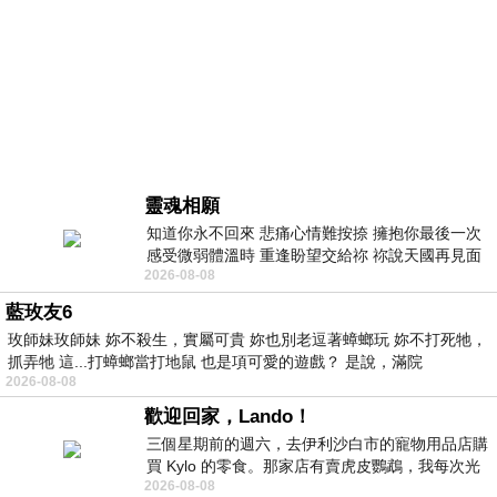
靈魂相願
知道你永不回來 悲痛心情難按捺 擁抱你最後一次
感受微弱體溫時 重逢盼望交給祢 祢說天國再見面
2026-08-08
此刻忍淚說別離 他日靈魂再
藍玫友6
玫師妹玫師妹 妳不殺生，實屬可貴 妳也別老逗著蟑螂玩 妳不打死牠，
抓弄牠 這...打蟑螂當打地鼠 也是項可愛的遊戲？ 是說，滿院
2026-08-08
歡迎回家，Lando！
三個星期前的週六，去伊利沙白市的寵物用品店購
買 Kylo 的零食。那家店有賣虎皮鸚鵡，我每次光
2026-08-08
顧都會去看一下。他們偶爾會引進 C