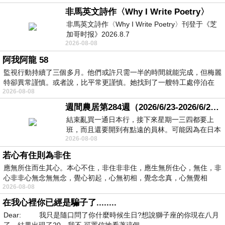
非馬英文詩作〈Why I Write Poetry〉
非馬英文詩作〈Why I Write Poetry〉刊登于《芝
加哥时报》2026.8.7
2026-08-08
阿我阿龍 58
監視行動持續了三個多月。他們或許只需一半的時間就能完成，但梅麗
特卻異常謹慎。或者說，比平常更謹慎。她找到了一艘特工處停泊在
2026-08-08
週間農居第284週（2026/6/23-2026/6/24) 夏至 金黃稻浪洋溢豐收喜悅
結束亂買一通日本行，接下來星期一三四都要上
班，而且還要開到有點遠的員林。可能因為在日本
2026-08-08
花不少錢，星期一出門上班時，心裡沒有一
若心有住則為非住
應無所住而生其心。本心不住，非住非非住，應生無所住心，無住，非
心非非心無念無無念，覺心初起，心無初相，覺念念真，心無覺相
2026-08-08
在我心裡你已經是騙子了........
Dear: 我只是隨口問了你什麼時候生日?想說獅子座的你現在八月
了，結果出現了20，我不 可置信地看著這個