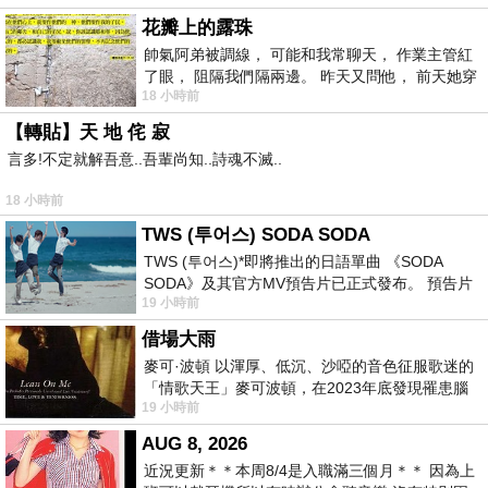
花瓣上的露珠
帥氣阿弟被調線， 可能和我常聊天， 作業主管紅
了眼， 阻隔我們隔兩邊。 昨天又問他， 前天她穿
18 小時前
什麼顏色衣服， 不經
【轉貼】天 地 侘 寂
言多!不定就解吾意..吾輩尚知..詩魂不滅..
18 小時前
TWS (투어스) SODA SODA
TWS (투어스)*即將推出的日語單曲 《SODA
SODA》及其官方MV預告片已正式發布。 預告片
19 小時前
一經發布， 就引發了粉絲們對這次夏季回
借場大雨
麥可·波頓 以渾厚、低沉、沙啞的音色征服歌迷的
「情歌天王」麥可波頓，在2023年底發現罹患腦
19 小時前
瘤「祈禱早日康復，一切都好」。
AUG 8, 2026
近況更新＊＊本周8/4是入職滿三個月＊＊ 因為上