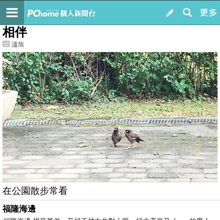
我的
最新文章
相伴
瀟旭
在公園散步常看
福隆海邊