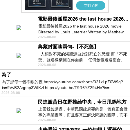
電影最後孤屋2026 the last house 2026 movie
電影最後孤屋2026 the last house 2026 movie
Directed by Louis Leterrier Written by Matthew
2026-08-08
Robinson Starring Greta Lee Wa
典藏封面聊兩句-【不死藥】
人類對不死的渴望源自於對死亡的恐懼 而「不死
藥」就這樣橫擺在你面前： 任何創傷迅速癒合、
2026-08-08
停止衰老、痛覺消失…堪
為了
為了那每一個不眠的夜 https://youtube.com/shorts/021xLpZ0W9g?
is=9VvB2Aqpnp3WIKzl https://youtu.be/T9R6YZ294Hc?is=
2026-08-08
民進黨昔日在野推給中央，今日甩鍋地方
上回我曾講過，中華民國政府要的是一個真正會做
事的專業團隊，而且要真正解決問題的團隊，而不
2026-08-08
是只會到處甩鍋的雙標團隊，最近民進黨
小朱週記 20260808_一位年輕人逐夢的真實故事