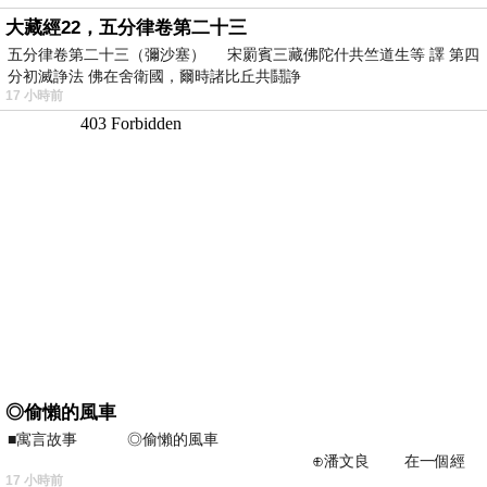
大藏經22，五分律卷第二十三
五分律卷第二十三（彌沙塞） 宋罽賓三藏佛陀什共竺道生等 譯 第四
分初滅諍法 佛在舍衛國，爾時諸比丘共鬪諍
17 小時前
◎偷懶的風車
■寓言故事 ◎偷懶的風車
⊕潘文良 在一個經
17 小時前
常颳風的山丘上—&m