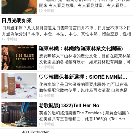
開來 有人看見危機、有人看見財富、有人看見…
10 小時前
從中可以發掘出不同的
日月光明如來
日月豈不淨？凡夫見月雲遮見日雲障便言日月不淨，日月豈不淨耶？日
月豈為汝分別？本淨、本念、本法、本心。真性本然，體自空寂，性相
12 小時前
羅東林鐵：林鐵館(羅東林業文化園區)
想要瞭解太平山林場的歷史文化，目前在羅東林業
文化園區的各場館有展示，如果對林鐵有興趣，可
12 小時前
以到林鐵館。 這裡展示從山下
♡♡韓國保養新選擇：SIORÉ NMN賦活泡泡化妝水♡♡
化妝水除了是日常保養的重要步驟外 也可以在洗
臉後搭配化妝棉使用，以作為再次清潔 自然也是
12 小時前
我的保養必備品項 不過，我對於化妝
老歌亂談(1322)Tell Her No
英國的迷幻搖滾樂團The Zombies ( 殭屍合唱團 )
在美國共有三首暢銷曲，此首1965的《Tell Her
13 小時前
No》即為其中之一，在告示牌百大單曲