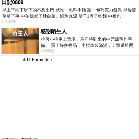
日記0809
早上下雨下呀下的不想出門 就吃一包科學麵 跟一包巧克力餅乾 早餐便
草草了事 中午我煮了炒白菜、鱈魚丸湯 雙子J煮了乾麵 中餐也
3 小時前
感謝陌生人
拉著小拉車上賣場，為即將到來的中元節預作準
備。 買了好多物品，小拉車裝滿滿，上頭還堆兩
4 小時前
紙箱。 雖辛苦了點，這點程度我一個人搬