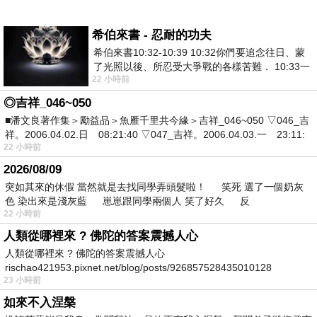
希伯來書 - 忍耐的功夫
希伯來書10:32-10:39 10:32你們要追念往日、蒙
了光照以後、所忍受大爭戰的各樣苦難． 10:33一
22 小時前
面被毀謗、遭患難、成了戲景、叫眾人
◎吉祥_046~050
■潘文良著作集＞勵益品＞魚雁千里共今緣＞吉祥_046~050 ▽046_吉
祥。2006.04.02.日 08:21:40 ▽047_吉祥。2006.04.03.一 23:11:
22 小時前
2026/08/09
突如其來的休假 當然就是去找同學弄頭髮啦！ 笑死 選了一個奶灰
色 染出來是淺灰藍 崽崽跟同學兩個人 笑了好久 反
22 小時前
人類從哪裡來 ? 佛陀的答案震撼人心
人類從哪裡來 ? 佛陀的答案震撼人心
rischao421953.pixnet.net/blog/posts/926857528435010128
23 小時前
如來不入涅槃