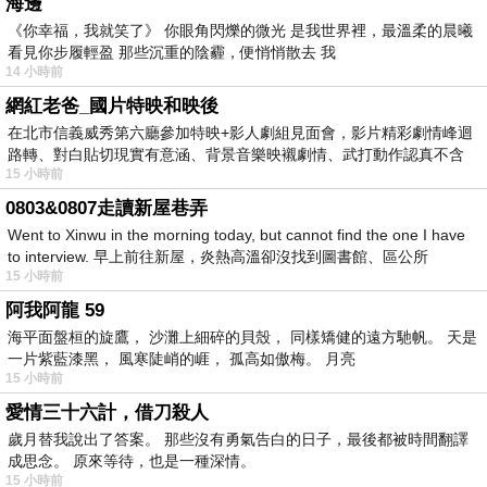
海邊
《你幸福，我就笑了》 你眼角閃爍的微光 是我世界裡，最溫柔的晨曦
看見你步履輕盈 那些沉重的陰霾，便悄悄散去 我
14 小時前
網紅老爸_國片特映和映後
在北市信義威秀第六廳參加特映+影人劇組見面會，影片精彩劇情峰迴
路轉、對白貼切現實有意涵、背景音樂映襯劇情、武打動作認真不含
15 小時前
糊、
0803&0807走讀新屋巷弄
Went to Xinwu in the morning today, but cannot find the one I have
to interview. 早上前往新屋，炎熱高溫卻沒找到圖書館、區公所
15 小時前
阿我阿龍 59
海平面盤桓的旋鷹， 沙灘上細碎的貝殼， 同樣矯健的遠方馳帆。 天是
一片紫藍漆黑， 風寒陡峭的崕， 孤高如傲梅。 月亮
15 小時前
愛情三十六計，借刀殺人
歲月替我說出了答案。 那些沒有勇氣告白的日子，最後都被時間翻譯
成思念。 原來等待，也是一種深情。
15 小時前