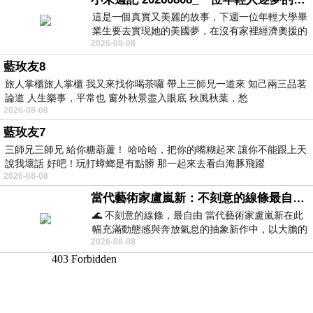
這是一個真實又美麗的故事，下週一位年輕大學畢
業生要去實現她的美國夢，在沒有家裡經濟奧援的
2026-08-08
情況下，靠著自我努力工作累積出國基
藍玫友8
旅人掌櫃旅人掌櫃 我又來找你喝茶囉 帶上三師兄一道來 知己兩三品茗
論道 人生樂事，平常也 窗外秋景盡入眼底 秋風秋葉，愁
2026-08-08
藍玫友7
三師兄三師兄 給你糖葫蘆！ 哈哈哈，把你的嘴糊起來 讓你不能跟上天
說我壞話 好吧！玩打蟑螂是有點髒 那一起來去看白海豚飛躍
2026-08-08
當代藝術家盧嵐新：不刻意的線條最自由，讓色彩流動、筆觸自己說話
🌊 不刻意的線條，最自由 當代藝術家盧嵐新在此
幅充滿動態感與奔放氣息的抽象新作中，以大膽的
2026-08-08
藍色顏料在白色畫布上揮灑、壓印與流淌