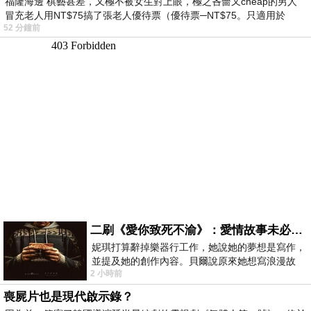
福隆海邊 棋藝甚差，又極不被女生對上眼，極之吝嗇又cheap的男人
冒充老人用NT$75搞了張老人優待票（優待票─NT$75。只適用於
52 分鐘前
二刷《愛你致死不渝》：愛情故事未必是浪漫故事
妮琪打算辭掉樂器行工作，她說她的夢想是寫作，
並提及她的創作內容。貝爾說原來她想寫浪漫故
2 小時前
事，妮琪回應：「不是浪漫故事，是愛情
喪屍片也是現代啟示錄？