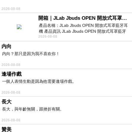
2026-08-08
開箱｜JLab Jbuds OPEN 開放式耳罩藍牙耳機 - 設計美學，輕巧、透氣、環境音全物理達成！
產品名稱：JLab Jbuds OPEN 開放式耳罩藍牙耳
機 產品資訊 JLab Jbuds OPEN 開放式耳罩藍牙
2026-08-08
耳機評語：非常有特色，值得喜愛美型工
内向
内向？那只是因为我不喜欢你！
2026-08-08
逢場作戲
一個人表情生動是因為他需要逢場作戲。
2026-08-08
長大
長大，與年齡無關，跟挫折有關。
2026-08-08
贊美