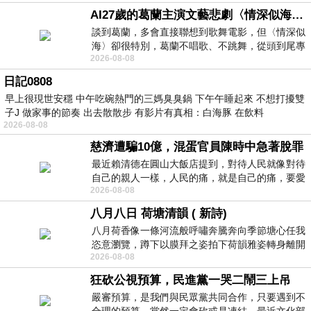
AI27歲的葛蘭主演文藝悲劇〈情深似海〉 #戀上老電影 #葛蘭 #粟子
談到葛蘭，多會直接聯想到歌舞電影，但〈情深似
海〉卻很特別，葛蘭不唱歌、不跳舞，從頭到尾專
2026-08-08
心演戲。拍攝期間，經常工作超過12個鐘
日記0808
早上很現世安穩 中午吃碗熱門的三媽臭臭鍋 下午午睡起來 不想打擾雙
子J 做家事的節奏 出去散散步 有影片有真相：白海豚 在飲料
2026-08-08
慈濟遭騙10億，混蛋官員陳時中急著脫罪
最近賴清德在圓山大飯店提到，對待人民就像對待
自己的親人一樣，人民的痛，就是自己的痛，要愛
2026-08-08
民如親，說的這麼好聽，實際上根本沒做
八月八日 荷塘清韻 ( 新詩)
八月荷香像一條河流般呼嘯奔騰奔向季節塘心任我
恣意瀏覽，蹲下以膜拜之姿拍下荷韻雅姿轉身離開
2026-08-08
時我把美麗的遐想掛在亭亭葉柄上盼望
狂砍公視預算，民進黨一哭二鬧三上吊
嚴審預算，是我們與民眾黨共同合作，只要遇到不
合理的預算，當然一定會砍或是凍結，最近文化部