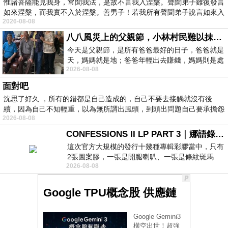
惟諸菩薩能見我身，常聞我法，是故不言我入涅槃。聲聞弟子雖復發言
如來涅槃，而我實不入於涅槃。善男子！若我所有聲聞弟子說言如來入
2026-08-08
八八風災上的父親節，小林村民難以抹滅的痛
今天是父親節，是所有爸爸最好的日子，爸爸就是
天，媽媽就是地；爸爸年輕出去賺錢，媽媽則是處
2026-08-08
理家務，職業不分高低貴賤，只有人品才
面對吧
沈思了好久 ，所有的錯都是自己造成的，自己不要去接觸就沒有後
續，因為自己不知輕重，以為無所謂出風頭，到頭出問題自己要承擔怨
2026-08-08
不
CONFESSIONS II LP PART 3｜娜語錄II LP PART 3
這次官方大規模的發行十幾種專輯彩膠當中，只有
2張圖案膠，一張是開腿喇叭、一張是條紋斑馬
2026-08-08
版；目前官網上只剩澳洲商店AU STORE