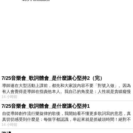
7/25音樂會_歌詞體會_是什麼讓心堅持2（完）
導師連在大型活動上課前，都先和大家說內容不要「對號入做」。因為
有人會覺得是導師在指責他本人。我自己的角度是：人性就是貪瞋癡慢
14 小時前
7/25音樂會_歌詞體會_是什麼讓心堅持1
自從導師創作流行樂旋律的歌後，我開始看不懂更多歌詞寫的意思，真
真切切感受到什麼是：每個字都認識，串起來就是抓破頭時間！絕對不
14 小時前