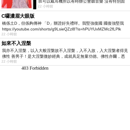
班可以戴耳機所以有時辦公會聽音樂 沒有特別固
22 小時前
定哪天但就是一周某一天會固定聽'90
C囉濃眉大眼版
橋係土D，但係夠傳神 「D」辦證好失禮咩。我堅強復國 國復強堅我
https://youtube.com/shorts/g9LsieQZzl8?is=hPUYUxMZMc2fLPlk
22 小時前
如來不入涅槃
我亦不入涅槃，以入大般涅槃故不入涅槃，入不入故，入大涅槃者得見
佛性 善男子！是大涅槃微妙經典，成就具足無量功德。佛性亦爾，悉
22 小時前