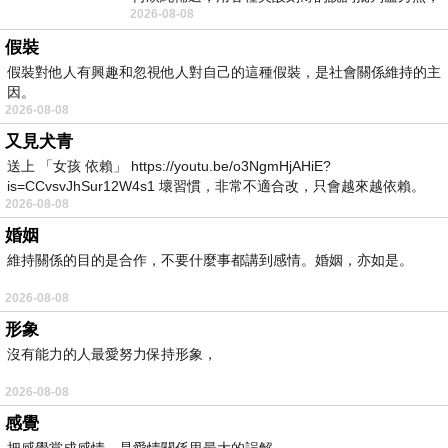
2026-08-08
罵她施政滿意度輸給陳其邁，甚至還說盧
假裝
假裝對他人有興趣和忽視他人對自己的這種假裝，是社會關係維持的主
因。
2026-08-08
又見犬青
送上 「女孩 依賴」 https://youtu.be/o3NgmHjAHiE?
is=CCvsvJhSur12W4s1 壞習慣，非常不適合改，只會越來越依賴。
2026-08-08
我害怕的
婚姻
維持關係的目的是合作，不要什麼事都講到感情。婚姻，亦如是。
2026-08-08
形象
沒有能力的人最愛努力保持形象，
2026-08-08
感覺
把感覺當成感情，是愛情關係里最大的誤解。