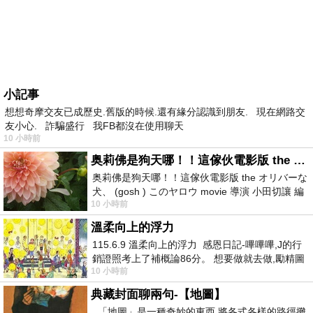
小記事
想想奇摩交友已成歷史.舊版的時候.還有緣分認識到朋友. 現在網路交
友小心. 詐騙盛行 我FB都沒在使用聊天
10 小時前
奥莉佛是狗天哪！！這傢伙電影版 the オリバーな犬、 (gosh ) このヤロウ movie
奥莉佛是狗天哪！！這傢伙電影版 the オリバーな
犬、 (gosh ) このヤロウ movie 導演 小田切讓 編
10 小時前
劇: 小田切讓 主演: 小田切讓
溫柔向上的浮力
115.6.9 溫柔向上的浮力 感恩日記-嗶嗶嗶,J的行
銷證照考上了補概論86分。 想要做就去做,勵精圖
10 小時前
治大成功,也是表法,堅持和努力
典藏封面聊兩句-【地圖】
「地圖」是一種奇妙的東西 將各式各樣的路徑攤