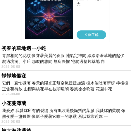
初春的草地遇ㄧ小蛇
青黑相間的花紋 像穿著美麗的春服 牠氣定神閒 緩緩沿著草地的起伏
爬過坑洞、小丘 那麼的悠閒 無所畏懼 牠爬過整片草地 向
2026-08-08
靜靜地假寐
它們一直忙碌著 春天的陽光正幫空氣緩緩加溫 樹木催吐著新枒 檸檬樹
正含苞待放 山櫻與桃花早在枝頭喧鬧 春風徐徐吹著 花園中花
2026-08-08
小花蔓澤蘭
我愛妳 我愛妳所有的裂縫 所有風吹過後顫抖的葉脈 我愛妳的柔弱 像
黑夜愛一盞孤燈 像影子愛著它唯一的形狀 所以我靠近妳 一
2026-08-08
被大海路過後