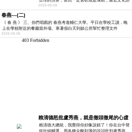
2026-08-08
要編列公視和Taiwan plus預算，在110年
春燕---(二)
《 春 燕 》 三、你們唱戲的 春燕考進輔仁大學。平日在學校工讀，晚
上在學校附近的餐廳當外場。寒暑假白天到鎮公所幫忙整理文件
2026-08-08
賴清德怒批盧秀燕，就是徹頭徹尾的心虛
賴清德大總統，我覺得你好像說錯了！你在台中替
何欣純輔選，用各種尖酸刻薄的說詞批判盧秀燕，