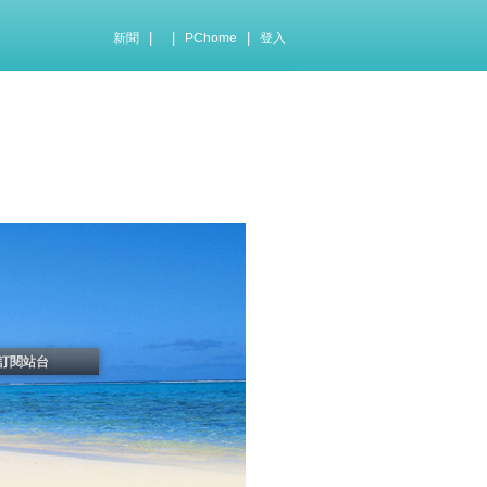
|
|
|
新聞
PChome
登入
訂閱站台