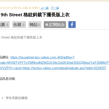
14-10-24 12:50:34| 人氣19| 回應0 |
上一篇
|
下一篇
9th Street 格紋斜裁下擺長版上衣
推薦
收藏
轉貼
訂閱站台
0
0
0
th Street 格紋斜裁下擺長版上衣
品網址
:
https://tw.partner.buy.yahoo.com:443/gd/buy?
ode=MV92TVFFTzVWMmdNZWZLK1l4cGd1K3UwUS81Q00ra1YwT2t6MklY
bVVZPQ==&url=https://tw.buy.yahoo.com/gdsale/gdsale.asp?gdid=5234337
品訊息功能
:
率性亮眼的圖樣