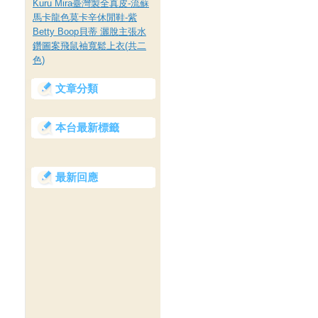
Kuru Mira臺灣製全真皮-流蘇
馬卡龍色莫卡辛休閒鞋-紫
Betty Boop貝蒂 灑脫主張水
鑽圖案飛鼠袖寬鬆上衣(共二
色)
文章分類
本台最新標籤
最新回應