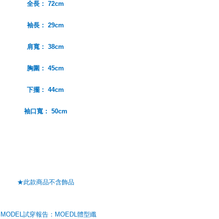
全長： 72cm
袖長： 29cm
肩寬： 38cm
胸圍： 45cm
下擺： 44cm
袖口寬： 50cm
★此款商品不含飾品
MODEL試穿報告：MOEDL體型纖