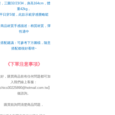
，三圍32/23/34，身高164cm，體
重42kg，
平日穿S號，此款示範穿感覺略鬆
★商品材質手感描述：棉質材質，彈
性適中
★搭配建議：可參考下方圖檔，隨意
搭配都很好看唷~
《下單注意事項》
您好，購買商品前有任何問題都可加
入我們線上客服：
chico30225890@hotmail.com.tw】
做諮詢。
購買前詢問清楚商品問題，