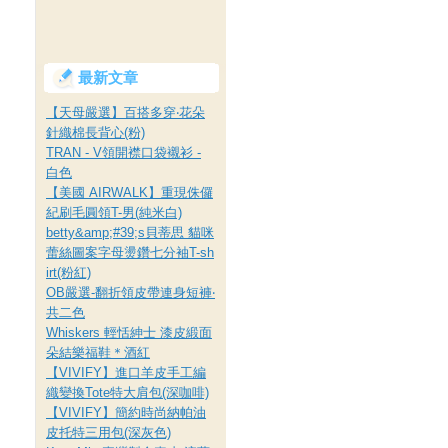
最新文章
【天母嚴選】百搭多穿‧花朵
針織棉長背心(粉)
TRAN - V領開襟口袋襯衫 -
白色
【美國 AIRWALK】重現侏儸
紀刷毛圓領T-男(純米白)
betty&amp;#39;s貝蒂思 貓咪
蕾絲圖案字母燙鑽七分袖T-sh
irt(粉紅)
OB嚴選-翻折領皮帶連身短褲‧
共二色
Whiskers 輕恬紳士 漆皮緞面
朵結樂福鞋＊酒紅
【VIVIFY】進口羊皮手工編
織變換Tote特大肩包(深咖啡)
【VIVIFY】簡約時尚納帕油
皮托特三用包(深灰色)