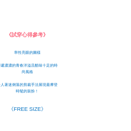
《試穿心得參考》
率性亮眼的圖樣
傳遞濃濃的青春洋溢且酷味十足的時
尚風格
令人著迷俐落的剪裁手法展現最摩登
時髦的裝扮！
《FREE SIZE》