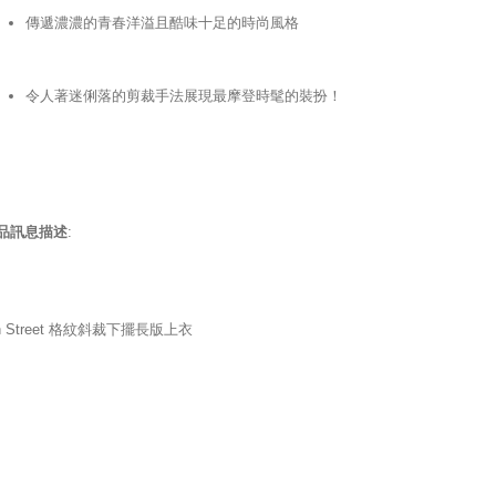
傳遞濃濃的青春洋溢且酷味十足的時尚風格
令人著迷俐落的剪裁手法展現最摩登時髦的裝扮！
品訊息描述
:
th Street 格紋斜裁下擺長版上衣