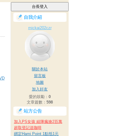
自我介紹
mickai202czr
關於本站
留言板
VD
地圖
加入好友
愛的鼓勵：
0
文章篇數：
598
站方公告
加入PS女孩 組隊瘋搶2百萬
超取登記送咖啡
綁定Hami Point 1點抵1元