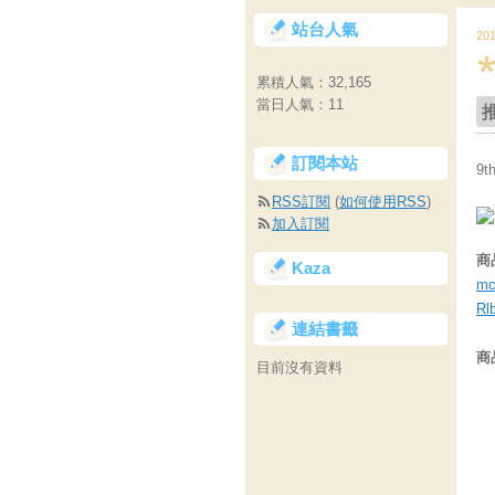
站台人氣
20
累積人氣：
32,165
當日人氣：
11
訂閱本站
9
RSS訂閱
(
如何使用RSS
)
加入訂閱
商
Kaza
mc
Rl
連結書籤
商
目前沒有資料