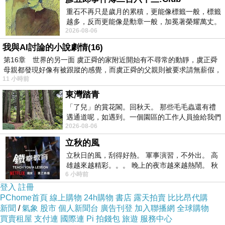
重石不再只是歲月的累積，更能像標籤一般，標籤
越多，反而更能像是勳章一般，加冕著榮耀萬丈。
2026-08-06
習慣一如縱容，成了再難輕輕放下的罪證
我與AI討論的小說劇情(16)
第16章 世界的另一面 虞正舜的家附近開始有不尋常的動靜，虞正舜
母親都發現好像有被跟蹤的感覺，而虞正舜的父親則被要求請無薪假，
11 小時前
東灣踏青
「了兒」的賞花閣。回秋天。 那些毛毛蟲還有禮
遇通道呢，如遇到。一個園區的工作人員撿給我們
2026-08-06
細賞。
立秋的風
立秋日的風，刮得好熱。 軍事演習，不外出。 高
雄越來越精彩。。。 晚上的夜市越來越熱鬧。 秋
6 小時前
天的風刮得很熱 夜遊消暑熱。。。
登入
註冊
PChome首頁
線上購物
24h購物
書店
露天拍賣
比比昂代購
新聞
/
氣象
股市
個人新聞台
廣告刊登
加入聯播網
全球購物
買賣租屋
支付連
國際連
Pi 拍錢包
旅遊
服務中心