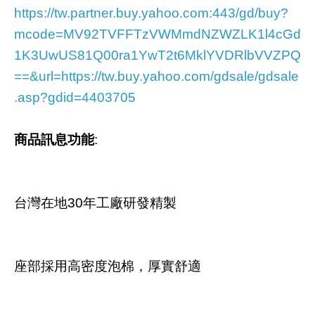
https://tw.partner.buy.yahoo.com:443/gd/buy?
mcode=MV92TVFFTzVWMmdNZWZLK1l4cGd
1K3UwUS81Q00ra1YwT2t6MklYVDRlbVVZPQ
==&url=https://tw.buy.yahoo.com/gdsale/gdsale
.asp?gdid=4403705
商品訊息功能
:
台灣在地30年工廠研發精製
座部採用高密度泡棉，厚實舒適