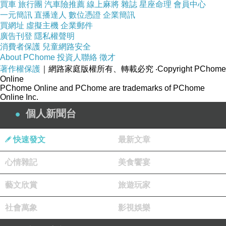
買車
旅行團
汽車險推薦
線上麻將
雜誌
星座命理
會員中心
一元簡訊
直播達人
數位憑證
企業簡訊
買網址
虛擬主機
企業郵件
廣告刊登
隱私權聲明
消費者保護
兒童網路安全
About PChome
投資人聯絡
徵才
著作權保護
｜網路家庭版權所有、轉載必究
‧Copyright PChome
Online
PChome Online and PChome are trademarks of PChome
Online Inc.
個人新聞台
◎注意事項◎
1.商品由配送人員送達時，請檢查商品有無缺失，避免造成爭議。
快速發文
最新文章
2.商品退貨時須回復原狀，亦即須回復至您收到商品時的原始狀態(包含
心情雜記
3.如所經道路或空間過於狹隘致商品、車輛無法進入者，恕無法配送。
美食饗宴
4.因拍攝燈光、電腦解析度、瑩幕不同、可能會造成實品與網頁上商品有
藝文欣賞
旅遊玩家
5.訂購前請確認商品尺寸，大型物件因人工丈量，難免會有些許誤差值(約正
社會萬象
影視娛樂
6. 為避免椅腳在運送過程中碰撞導致商品損壞，故椅腳一律自行DIY安裝