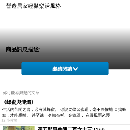
營造居家輕鬆樂活風格
商品訊息描述
:
繼續閱讀
椅的世界 旋轉方塊 多功能沙發床
你可能感興趣的文章
《蜂蜜與漣漪》
創意沙發！簡約時尚的設計風格，兼具實用性高的沙發床，是現在最發燒
生活的苦悶之處，必有其蜂蜜。 你說要學習蜜獾，毫不畏懼地 直搗蜂
族群的喜愛。日式設計簡約時尚經典款式，高質感風格，充分展現現代又
窩，才能親嚐。 甚至練一身鐵布衫、金鐘罩， 在暴風雨來襲
12 小時前
最適合的選擇哦！
彥五郎事件簿二百六十三:Club