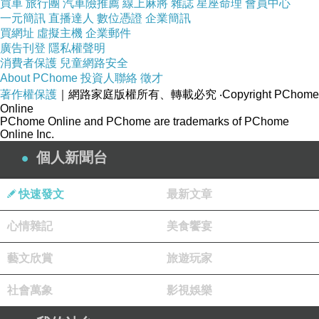
買車
旅行團
汽車險推薦
線上麻將
雜誌
星座命理
會員中心
不同的設備能相互交換資料,基本功能是可以外接儲
一元簡訊
直播達人
數位憑證
企業簡訊
買網址
虛擬主機
企業郵件
存、輸出入等設備,而且可以直接讀取已連接好的儲
廣告刊登
隱私權聲明
存設備中的內容!現在很多MP4 、手機、平板電腦等
消費者保護
兒童網路安全
About PChome
投資人聯絡
徵才
都內建OTG功能。
著作權保護
｜網路家庭版權所有、轉載必究
‧Copyright PChome
Online
PChome Online and PChome are trademarks of PChome
商品特性
Online Inc.
個人新聞台
●
從手機上可外接鍵盤、滑鼠、讀卡機、隨身碟、印
表機等,外接硬碟須外接電源驅動
快速發文
最新文章
心情雜記
美食饗宴
●
可於手機上瀏覽儲存於 USB 記憶裝置(如隨身碟)
中的檔案
藝文欣賞
旅遊玩家
社會萬象
影視娛樂
●
可傳輸手機內的相片、影片、文件和其他資料