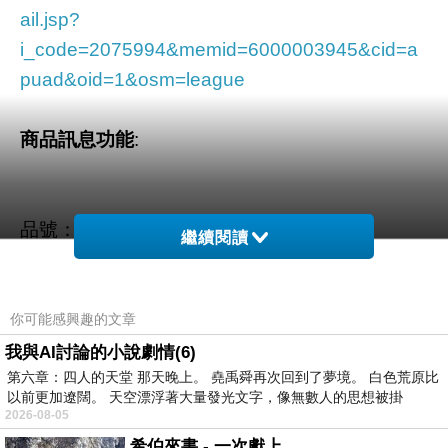
ail.jsp?
i_code=2075994&memid=6000003945&cid=a
puad&oid=1&osm=league
商品訊息功能
:
品號：2075994
繼續閱讀
外接鍵盤、滑鼠、讀卡機、隨身碟
你可能感興趣的文章
手機上瀏覽儲存於 USB 記憶裝置
我與AI討論的小說劇情(6)
第六章：四人的天堂 那天晚上。 堯禹舜再次回到了夢境。 白色荒原比
以前更加遼闊。 天空漂浮著大量發光文字，像無數人的思想被掛
2026-08-05
希伯來書 - 一次獻上