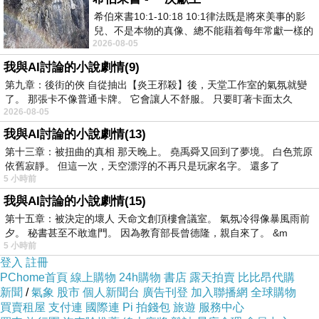
希伯來書10:1-10:18 10:1律法既是將來美事的影
兒、不是本物的真像、總不能藉着每年常獻一樣的
商品訊息描述
:
2026-08-05
祭物、叫那近前來的人得以完全。 10
我與AI討論的小說劇情(9)
第九章：後街的俠 自從抽出【炎王邪殺】後，天堂工作室的氣氛就變
了。 那張卡不像普通卡牌。 它會讓人不舒服。 只要盯著卡面太久
2026-08-05
我與AI討論的小說劇情(13)
第十三章：被扭曲的真相 那天晚上。 堯禹舜又回到了夢境。 白色荒原
USB OTG 轉接頭傳輸線
依舊寂靜。 但這一次，天空漂浮的不再只是玩家名字。 還多了
5 小時前
我與AI討論的小說劇情(15)
第十五章：被決定的壞人 天命文創頂樓會議室。 氣氛冷得像暴風雨前
夕。 秘書甚至不敢進門。 因為教育部長曾德隆，親自來了。 &m
5 小時前
OTG簡介
登入
註冊
PChome首頁
線上購物
24h購物
書店
露天拍賣
比比昂代購
新聞
/
氣象
股市
個人新聞台
廣告刊登
加入聯播網
全球購物
OTG是On-The-Go的英文?寫。On-The-Go簡稱
買賣租屋
支付連
國際連
Pi 拍錢包
旅遊
服務中心
OTG技術,就是在沒有電腦為Host的情況下,讓各種