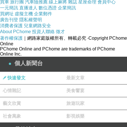
買車
旅行團
汽車險推薦
線上麻將
雜誌
星座命理
會員中心
一元簡訊
直播達人
數位憑證
企業簡訊
買網址
虛擬主機
企業郵件
廣告刊登
隱私權聲明
消費者保護
兒童網路安全
About PChome
投資人聯絡
徵才
著作權保護
｜網路家庭版權所有、轉載必究
‧Copyright PChome
商品訊息描述
:
Online
PChome Online and PChome are trademarks of PChome
Online Inc.
個人新聞台
Marsace瑪瑟士 NP-D800專用快拆板(公司貨)
快速發文
最新文章
心情雜記
美食饗宴
藝文欣賞
旅遊玩家
社會萬象
影視娛樂