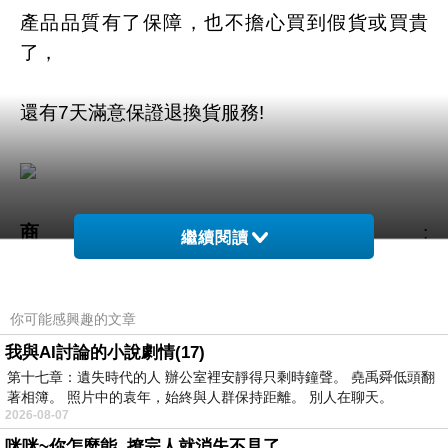
產品品質有了保障，也不擔心買到假貨或買貴
了，
還有7天滿意保證退換貨服務!
商品網址
:
繼續閱讀
https://tw.partner.buy.yahoo.com:443/gd/buy?
mcode=MV92TVFFTzVWMmdNZWZLK1l4cGd
你可能感興趣的文章
1K3UwUS81Q00ra1YwT2t6MklYVDRlbVVZPQ
==&url=https://tw.buy.yahoo.com/gdsale/gdsale
我與AI討論的小說劇情(17)
第十七章：遺失時代的人 辦公室裡安靜得只剩時鐘聲。 堯禹舜低頭翻
.asp?gdid=4732813
著相簿。 照片中的袁年，始終與人群保持距離。 別人在聊天。
2026-08-07
商品訊息功能
:
咪咪~你怎麼能..撩完人就消失不見了