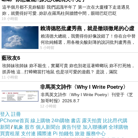
這半個月都不見妳貓影 我們認識半年了 第一次在大廈樓下走道遇見
妳，就覺得好可愛..妳趴在羅馬柱與牆體中間，眼睛巴眨巴眨
19 小時前
兼容所有AS規格
賴清德怒批盧秀燕，就是徹頭徹尾的心虛
賴清德大總統，我覺得你好像說錯了！你在台中替
何欣純輔選，用各種尖酸刻薄的說詞批判盧秀燕，
5 小時前
罵她施政滿意度輸給陳其邁，甚至還說盧
可安裝手腕帶
藍玫友6
玫師妹玫師妹 妳不殺生，實屬可貴 妳也別老逗著蟑螂玩 妳不打死牠，
抓弄牠 這...打蟑螂當打地鼠 也是項可愛的遊戲？ 是說，滿院
11 小時前
高品質表面細膩更耐磨
非馬英文詩作〈Why I Write Poetry〉
非馬英文詩作〈Why I Write Poetry〉刊登于《芝
加哥时报》2026.8.7
12 小時前
吻合機身底座，穩定性高
登入
註冊
PChome首頁
線上購物
24h購物
書店
露天拍賣
比比昂代購
新聞
/
氣象
股市
個人新聞台
廣告刊登
加入聯播網
全球購物
買賣租屋
支付連
國際連
Pi 拍錢包
旅遊
服務中心
附贈小工具套組