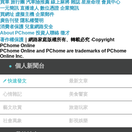
買車
旅行團
汽車險推薦
線上麻將
雜誌
星座命理
會員中心
一元簡訊
直播達人
數位憑證
企業簡訊
買網址
虛擬主機
企業郵件
NoiseGard 2.0 主動降噪技術
廣告刊登
隱私權聲明
消費者保護
兒童網路安全
About PChome
投資人聯絡
徵才
著作權保護
｜網路家庭版權所有、轉載必究
‧Copyright
TalkThrough收音 無須摘下耳罩也可交談
PChome Online
PChome Online and PChome are trademarks of PChome
Online Inc.
個人新聞台
可折疊和另接連接線或航空插頭
快速發文
最新文章
心情雜記
美食饗宴
藝文欣賞
旅遊玩家
商品訊息描述
:
社會萬象
影視娛樂