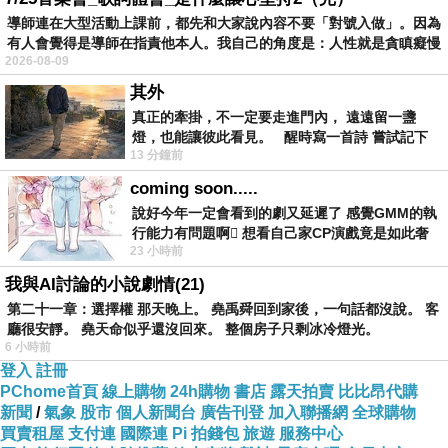
導師連在大型活動上課前，都先和大家說內容不要「對號入做」。因為
https://tw.partner.buy.yahoo.com:443/gd/buy
有人會覺得是導師在指責他本人。我自己的角度是：人性就是貪瞋癡慢
?
2026-08-09
mcode=MV92TVFFTzVWMmdNZWZLK1l4cG
其外
d1K3UwUS81Q00ra1YwT2t6MklYVDRlbVVZ
真正的牽掛，不一定要走進門內， 遠遠留一盞
燈，也能讓彼此看見。 醒時寫一首詩 嘗試記下
PQ==&url=https://tw.buy.yahoo.com/gdsale/
13 分鐘前
寂寞 卻只能記下它的附屬物 原
gdsale.asp?gdid=5217097
coming soon.....
說好今年一定會看到的劇又延遲了 感覺GMM的執
行能力有問題啊🫩 想看自己家CP演戲竟是如此奢
商品訊息功能
:
23 小時前
侈的事 GMM你說看看啊😑 先把劇放
我與AI討論的小說劇情(21)
第二十一章：選擇權 那天晚上。 堯禹舜回到家後，一句話都沒說。 客
支援藍牙2.1版
廳很安靜。 堯天命似乎還沒回來。 整個房子只剩冰冷燈光。
6 小時前
登入
註冊
PChome首頁
線上購物
24h購物
書店
露天拍賣
比比昂代購
新聞
/
氣象
股市
個人新聞台
廣告刊登
加入聯播網
全球購物
可無線連接到任何支援藍牙apt-X的設備
買賣租屋
支付連
國際連
Pi 拍錢包
旅遊
服務中心