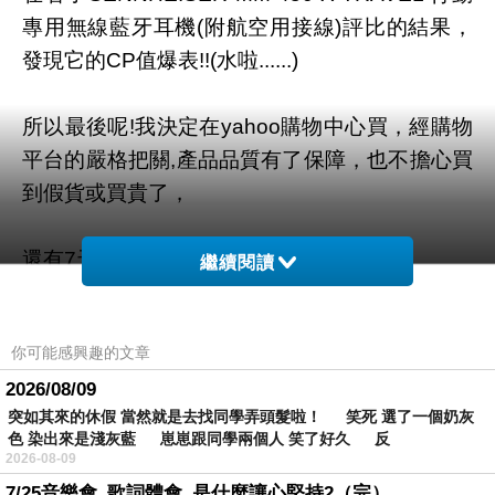
專用無線藍牙耳機(附航空用接線)評比的結果，
發現它的CP值爆表!!(水啦......)
所以最後呢!我決定在yahoo購物中心買，經購物
平台的嚴格把關,產品品質有了保障，也不擔心買
到假貨或買貴了，
還有7天滿意保證退換貨服務!
繼續閱讀
SENNHEISER MM 450-X TRAVEL 行動專用無
你可能感興趣的文章
線藍牙耳機(附航空用接線)是我在yahoo購物中心
2026/08/09
買的，商品網址如下:
突如其來的休假 當然就是去找同學弄頭髮啦！ 笑死 選了一個奶灰
色 染出來是淺灰藍 崽崽跟同學兩個人 笑了好久 反
2026-08-09
7/25音樂會_歌詞體會_是什麼讓心堅持2（完）