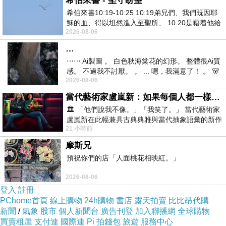
希伯來書 - 堅守盼望
希伯來書10:19-10:25 10:19弟兄們、我們既因耶
穌的血、得以坦然進入至聖所、 10:20是藉着他給
GOOCHOICE 護眼神盾SAMSUNG S5阻隔藍光
2026-08-06
我們開了一條又新又活的路從幔子經過
螢幕保護貼(亮面)
…
⋯⋯ Ai製圖 。 白色秋海棠花的幻形。 整體很Ai質
感。 不過我不討厭。 。 ... 嗯，我滿意了！ 。 🐻
2026-08-06
昨中
當代藝術家盧嵐新：如果每個人都一樣，這世界該有多無聊？
🏛️ 「他們說我不像。」「我笑了。」 當代藝術家
盧嵐新在此幅兼具古典典雅與當代抽象語彙的新作
21 小時前
中，以沈靜的藍色空間為背景，描繪了
摩斯兄
預祝你們的店「人面桃花相映紅。」
2026-08-06
登入
註冊
PChome首頁
線上購物
24h購物
書店
露天拍賣
比比昂代購
新聞
/
氣象
股市
個人新聞台
廣告刊登
加入聯播網
全球購物
GOOCHOICE 護眼神盾SAMSUNG S5阻隔藍光
買賣租屋
支付連
國際連
Pi 拍錢包
旅遊
服務中心