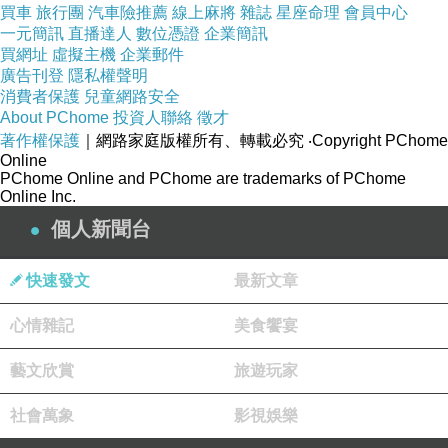
螢幕保護貼(亮面)
買車
旅行團
汽車險推薦
線上麻將
雜誌
星座命理
會員中心
一元簡訊
直播達人
數位憑證
企業簡訊
買網址
虛擬主機
企業郵件
廣告刊登
隱私權聲明
消費者保護
兒童網路安全
About PChome
投資人聯絡
徵才
著作權保護
｜網路家庭版權所有、轉載必究
‧Copyright PChome
Online
PChome Online and PChome are trademarks of PChome
Online Inc.
個人新聞台
快速發文
最新文章
心情雜記
美食饗宴
GOOCHOICE 護眼神盾SAMSUNG S5阻隔藍光
藝文欣賞
旅遊玩家
螢幕保護貼(亮面)
社會萬象
影視娛樂