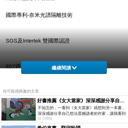
國際專利-奈米光譜隔離技術
SGS及Intertek 雙國際認證
80?透光度，抗炫光不影響視線
繼續閱讀
你可能感興趣的文章
好書推薦《女大當家》深深感謝分享自己想法震撼讀者的作家，讓我看到不同樣貌的家庭！
不知怎的，一看到《女大當家》就想到另一本書，
商品訊息描述
:
深深感謝分享自己想法震撼讀者的作家，讓我看到
18 小時前
不同樣貌的家庭！ 《女大