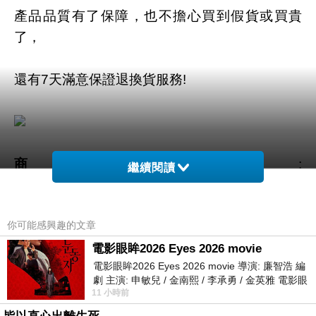
產品品質有了保障，也不擔心買到假貨或買貴
了，
還有7天滿意保證退換貨服務!
商品網址
:
繼續閱讀
https://tw.partner.buy.yahoo.com:443/gd/buy?
mcode=MV92TVFFTzVWMmdNZWZLK1l4cGd
你可能感興趣的文章
1K3UwUS81Q00ra1YwT2t6MklYVDRlbVVZPQ
==&url=https://tw.buy.yahoo.com/gdsale/gdsale
電影眼眸2026 Eyes 2026 movie
電影眼眸2026 Eyes 2026 movie 導演: 廉智浩 編
.asp?gdid=4300373
劇 主演: 申敏兒 / 金南熙 / 李承勇 / 金英雅 電影眼
11 小時前
眸2026描述攝影師徐珍因遺
商品訊息功能
: