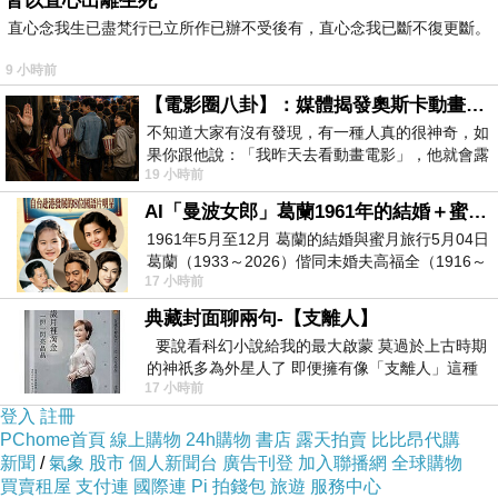
皆以直心出離生死
直心念我生已盡梵行已立所作已辦不受後有，直心念我已斷不復更斷。
9 小時前
宙宣公司貨 全系列保固二年
【電影圈八卦】：媒體揭發奧斯卡動畫項目投票醜聞！好萊塢為什麼看不起動畫電影？
不知道大家有沒有發現，有一種人真的很神奇，如
果你跟他說：「我昨天去看動畫電影」，他就會露
19 小時前
出一種慈祥的微笑，然後問你是不是陪小
動圈式 立體聲耳筒
AI「曼波女郎」葛蘭1961年的結婚＋蜜月旅行 #戀上老電影 #葛蘭 #粟子
1961年5月至12月 葛蘭的結婚與蜜月旅行5月04日
葛蘭（1933～2026）偕同未婚夫高福全（1916～
17 小時前
2004）乘郵輪赴倫敦6月15日於英國倫敦St.S
自然聽感體驗，真實聲場，最少的共振
典藏封面聊兩句-【支離人】
要說看科幻小說給我的最大啟蒙 莫過於上古時期
的神祇多為外星人了 即便擁有像「支離人」這種
17 小時前
驚世駭俗的神通法門 也未必讀
全新動圈式換能器設計
登入
註冊
PChome首頁
線上購物
24h購物
書店
露天拍賣
比比昂代購
新聞
/
氣象
股市
個人新聞台
廣告刊登
加入聯播網
全球購物
買賣租屋
支付連
國際連
Pi 拍錢包
旅遊
服務中心