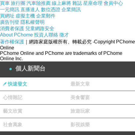
買車
旅行團
汽車險推薦
線上麻將
雜誌
星座命理
會員中心
一元簡訊
直播達人
數位憑證
企業簡訊
買網址
虛擬主機
企業郵件
商品訊息描述
:
廣告刊登
隱私權聲明
消費者保護
兒童網路安全
About PChome
投資人聯絡
徵才
著作權保護
｜網路家庭版權所有、轉載必究
‧Copyright PChome
Online
德國 SENNHEISER HD800 
PChome Online and PChome are trademarks of PChome
Online Inc.
機
個人新聞台
快速發文
最新文章
多年來， SENNHEISER 這個品牌一直是「
心情雜記
美食饗宴
不斷挑戰自身極限，研發創新產品，以期滿足客
藝文欣賞
旅遊玩家
社會萬象
影視娛樂