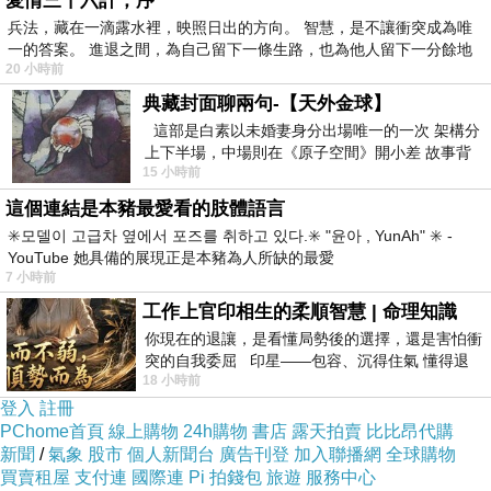
愛情三十六計，序
兵法，藏在一滴露水裡，映照日出的方向。 智慧，是不讓衝突成為唯
一的答案。 進退之間，為自己留下一條生路，也為他人留下一分餘地
20 小時前
典藏封面聊兩句-【天外金球】
這部是白素以未婚妻身分出場唯一的一次 架構分
上下半場，中場則在《原子空間》開小差 故事背
15 小時前
景影射西藏境外流亡 地下組織
這個連結是本豬最愛看的肢體語言
✳️모델이 고급차 옆에서 포즈를 취하고 있다.✳️ "윤아 , YunAh" ✳️ -
YouTube 她具備的展現正是本豬為人所缺的最愛
7 小時前
工作上官印相生的柔順智慧 | 命理知識
你現在的退讓，是看懂局勢後的選擇，還是害怕衝
突的自我委屈 印星——包容、沉得住氣 懂得退
18 小時前
一步觀察，不會
登入
註冊
PChome首頁
線上購物
24h購物
書店
露天拍賣
比比昂代購
新聞
/
氣象
股市
個人新聞台
廣告刊登
加入聯播網
全球購物
買賣租屋
支付連
國際連
Pi 拍錢包
旅遊
服務中心