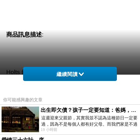
商品訊息描述
:
Holts 鏡面液體磨光劑
繼續閱讀
你可能感興趣的文章
出生即欠債？孩子一定要知道：爸媽，其實我不欠你們
這週迎來父親節，其實我並不認為這種節日一定要
過，因為不是每個人都有好父母。而我們家是不過
19 小時前
節的，平時也沒什麼儀式感，生活趨近冷