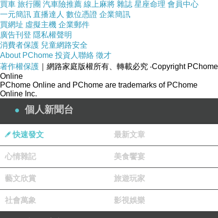
買車
旅行團
汽車險推薦
線上麻將
雜誌
星座命理
會員中心
一元簡訊
直播達人
數位憑證
企業簡訊
【復活閃耀
買網址
虛擬主機
企業郵件
的光澤】
廣告刊登
隱私權聲明
消費者保護
兒童網路安全
About PChome
投資人聯絡
徵才
Holts鏡面液
著作權保護
｜網路家庭版權所有、轉載必究
‧Copyright PChome
Online
體磨光劑，
PChome Online and PChome are trademarks of PChome
高級棕櫚蠟
Online Inc.
+防止研磨過
個人新聞台
度的柔和超
快速發文
最新文章
微粒研磨劑
雙效果
心情雜記
美食饗宴
藝文欣賞
旅遊玩家
去除水垢、
油垢、焦
社會萬象
影視娛樂
油、洗車傷