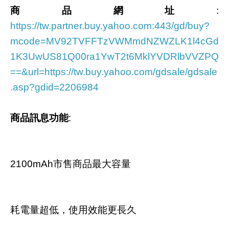
商品網址
:
https://tw.partner.buy.yahoo.com:443/gd/buy?
mcode=MV92TVFFTzVWMmdNZWZLK1l4cGd
1K3UwUS81Q00ra1YwT2t6MklYVDRlbVVZPQ
==&url=https://tw.buy.yahoo.com/gdsale/gdsale
.asp?gdid=2206984
商品訊息功能
:
2100mAh市售商品最大容量
耗電量超低，使用效能更長久