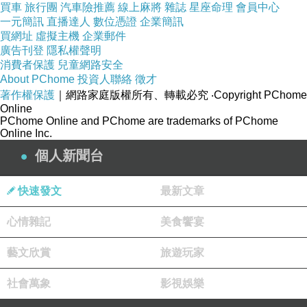
買車
旅行團
汽車險推薦
線上麻將
雜誌
星座命理
會員中心
?可重複使用高達1000次
一元簡訊
直播達人
數位憑證
企業簡訊
?購買後可立即使用，方便省事
買網址
虛擬主機
企業郵件
廣告刊登
隱私權聲明
?充飽電後，半年仍可維持百分之九十電量，一年後還可維持百分之八十五
消費者保護
兒童網路安全
About PChome
投資人聯絡
徵才
著作權保護
｜網路家庭版權所有、轉載必究
‧Copyright PChome
Online
PChome Online and PChome are trademarks of PChome
Online Inc.
個人新聞台
炬垙科技有限公司，於2004年在台成立至今，為充電池、充電器、一次電
銷，各種 能源科技(BATTERY)產品，種類齊全。
快速發文
最新文章
多年來在生產電池、充電器、3C產品的專業化過程裡亦不忘對環保盡一份
心情雜記
美食饗宴
這些年來不斷提升自己成長茁壯的表現。
藝文欣賞
旅遊玩家
公司秉持著專業誠信的原則為客戶解答能源(BATTERY)科技的疑慮，並
技產品。
社會萬象
影視娛樂