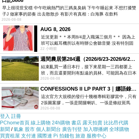
日記0808
光燈、隨身CD、MD、PDA、遊樂器、傳訊機…等。
早上很現世安穩 中午吃碗熱門的三媽臭臭鍋 下午午睡起來 不想打擾雙
子J 做家事的節奏 出去散散步 有影片有真相：白海豚 在飲料
2026-08-08
AUG 8, 2026
近況更新＊＊本周8/4是入職滿三個月＊＊ 因為上
班可以戴耳機所以有時辦公會聽音樂 沒有特別固
22 小時前
定哪天但就是一周某一天會固定聽'90
iNeno低自放電3號鎳氫充電電池採2100mAh高容量設計，不但耗電量
週間農居第284週（2026/6/23-2026/6/24) 夏至 金黃稻浪洋溢豐收喜悅
還可重覆使用高達1000次，既省錢又符合環保概念。
結束亂買一通日本行，接下來星期一三四都要上
班，而且還要開到有點遠的員林。可能因為在日本
2026-08-08
花不少錢，星期一出門上班時，心裡沒有一
CONFESSIONS II LP PART 3｜娜語錄II LP PART 3
這次官方大規模的發行十幾種專輯彩膠當中，只有
2張圖案膠，一張是開腿喇叭、一張是條紋斑馬
商品特色：
2026-08-08
版；目前官網上只剩澳洲商店AU STORE
登入
註冊
PChome首頁
線上購物
24h購物
書店
露天拍賣
比比昂代購
?符合環保，經濟實惠
新聞
/
氣象
股市
個人新聞台
廣告刊登
加入聯播網
全球購物
?2100mAh高電力容量
買賣租屋
支付連
國際連
Pi 拍錢包
旅遊
服務中心