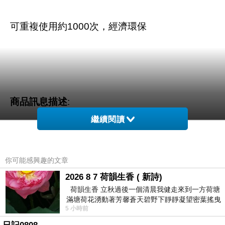
可重複使用約1000次，經濟環保
商品訊息描述
:
繼續閱讀
你可能感興趣的文章
iNeno艾耐諾低自放3號鎳氫充電電
2026 8 7 荷韻生香 ( 新詩)
荷韻生香 立秋過後一個清晨我健走來到一方荷塘
iNeno艾耐諾低自放電鎳氫充電電池購買後可立即使用，充飽電後，半年
滿塘荷花湧動著芳馨蒼天碧野下靜靜凝望密葉搖曳
5 小時前
幽泉中復有蛙鳴嘓嘓水波裡搖曳
可維持百分之八十五的電量，有效減少電池記憶效應，既經濟又符合環保