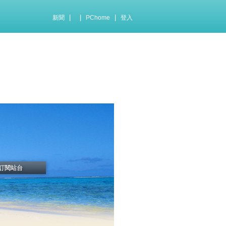
|
|
|
新聞
PChome
登入
訂閱站台