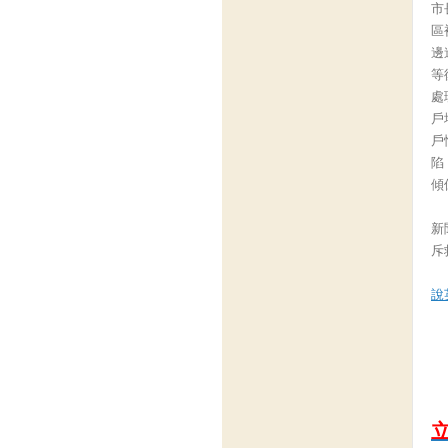
市
區
邊
等
處
戶
戶
陷
傾
新聞
斥救
說