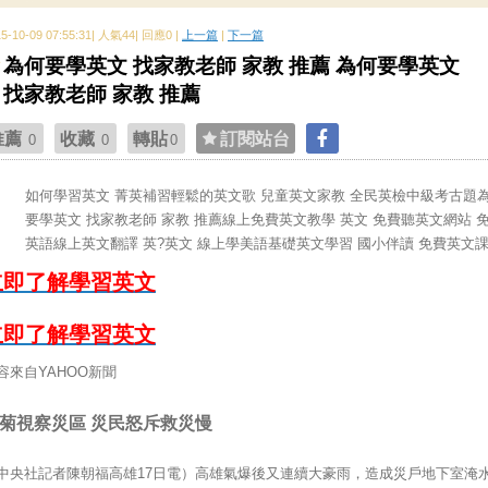
15-10-09 07:55:31| 人氣44| 回應0 |
上一篇
|
下一篇
為何要學英文 找家教老師 家教 推薦 為何要學英文
找家教老師 家教 推薦
推薦
收藏
轉貼
訂閱站台
0
0
0
如何學習英文 菁英補習輕鬆的英文歌 兒童英文家教 全民英檢中級考古題
要學英文 找家教老師 家教 推薦線上免費英文教學 英文 免費聽英文網站 
英語線上英文翻譯 英?英文 線上學美語基礎英文學習 國小伴讀 免費英文
立即了解學習英文
立即了解學習英文
容來自YAHOO新聞
菊視察災區 災民怒斥救災慢
中央社記者陳朝福高雄17日電）高雄氣爆後又連續大豪雨，造成災戶地下室淹