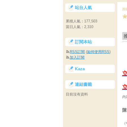
站台人氣
20
累積人氣：
177,503
當日人氣：
2,310
訂閱本站
RSS訂閱
(
如何使用RSS
)
加入訂閱
Kaza
連結書籤
目前沒有資料
內
陳
（