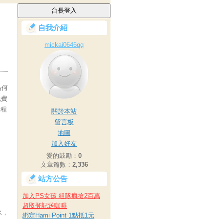
自我介紹
mickai0646qq
為何
免費
課程
關於本站
留言板
地圖
加入好友
愛的鼓勵：
0
文章篇數：
2,336
站方公告
加入PS女孩 組隊瘋搶2百萬
超取登記送咖啡
水，
綁定Hami Point 1點抵1元