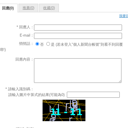
推薦(
0
)
收藏(
0
)
回應(0)
我要
* 回應人：
E-mail：
悄悄話：
否
是 (若未登入"個人新聞台帳號"則看不到回覆
唷!)
回應內容：
* 請輸入識別碼：
請輸入圖片中算式的結果(可能為0)