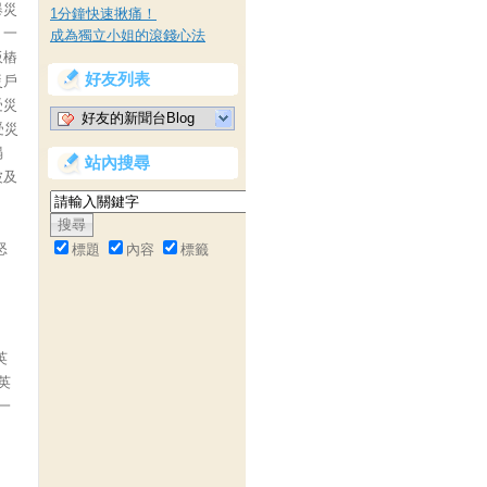
爆災
1分鐘快速揪痛！
，一
成為獨立小姐的滾錢心法
板樁
好友列表
災戶
受災
好友的新聞台Blog
受災
塌
站內搜尋
波及
怒
標題
內容
標籤
英
英
一