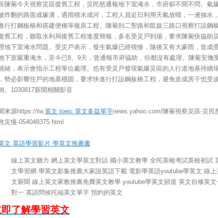
長陳菊今天視察災區復舊工程，災民怒通報地下室淹水，市府卻不聞不問。氣
被炸翻的路面成壕溝，遇雨積水成河，工程人員近日利用天氣放晴，一邊抽水
進行打鋼板樁和搭建便橋等復原工程。陳菊到二聖路和凱旋三路口視察打設鋼
復舊工程，聽取水利局復舊工程進度簡報，多名受災戶到場，要求陳菊快協助
理地下室淹水問題。受災戶表示，發生氣爆已經很慘，隨後又有大豪雨，造成
地下室嚴重淹水，至今已8、9天，曾通報市府協助，但都沒有處理。陳菊安撫
情緒，表示會指示工程單位處理。也有受災戶發現氣爆災區的人行道地基持續
，勢必影響住戶的地基穩固，要求快進行打設鋼板樁工程，避免造成房子也受
倒。1030817新聞相關影音
來源https://tw.
英文 toeic 英文多益單字
news.yahoo.com/陳菊視察災區-災民
災慢-054048375.html
英文 英語學習影片 學英文推薦書
線上英文聽力 網上英文學英文對話 國小英文教學 全民英檢考試英檢初試 
文學習網 學英文影集推薦大家說英語下載 電影學英語youtube學英文 線上
文新聞 線上英文家教推薦免費英文教學 youtube學英文頻道 英文自修英文
對一 英語問候托福英文單字 預約的英文
立即了解學習英文