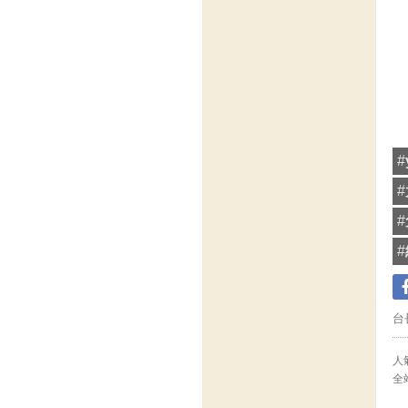
#
#
#
#
台
人氣
全