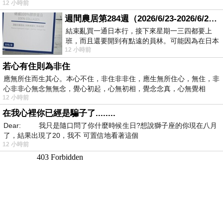
12 小時前
週間農居第284週（2026/6/23-2026/6/24) 夏至 金黃稻浪洋溢豐收喜悅
結束亂買一通日本行，接下來星期一三四都要上
班，而且還要開到有點遠的員林。可能因為在日本
12 小時前
花不少錢，星期一出門上班時，心裡沒有一
若心有住則為非住
應無所住而生其心。本心不住，非住非非住，應生無所住心，無住，非
心非非心無念無無念，覺心初起，心無初相，覺念念真，心無覺相
12 小時前
在我心裡你已經是騙子了........
Dear: 我只是隨口問了你什麼時候生日?想說獅子座的你現在八月
了，結果出現了20，我不 可置信地看著這個
12 小時前