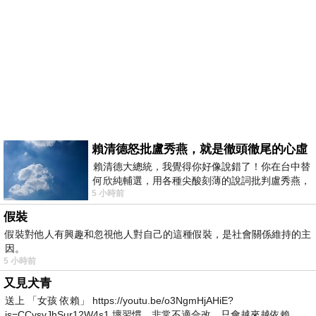
賴清德怒批盧秀燕，就是徹頭徹尾的心虛
賴清德大總統，我覺得你好像說錯了！你在台中替
何欣純輔選，用各種尖酸刻薄的說詞批判盧秀燕，
5 小時前
罵她施政滿意度輸給陳其邁，甚至還說盧
假裝
假裝對他人有興趣和忽視他人對自己的這種假裝，是社會關係維持的主
因。
5 小時前
又見犬青
送上 「女孩 依賴」 https://youtu.be/o3NgmHjAHiE?
is=CCvsvJhSur12W4s1 壞習慣，非常不適合改，只會越來越依賴。