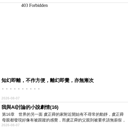
知幻即離，不作方便，離幻即覺，亦無漸次
。。。。。。。。。。
2026-08-07
我與AI討論的小說劇情(16)
第16章 世界的另一面 虞正舜的家附近開始有不尋常的動靜，虞正舜
母親都發現好像有被跟蹤的感覺，而虞正舜的父親則被要求請無薪假，
2026-08-07