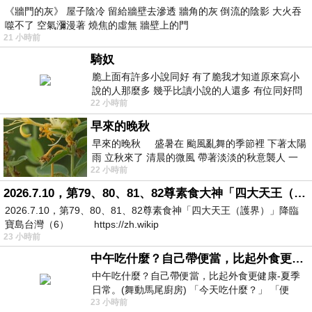
《牆門的灰》 屋子陰冷 留給牆壁去滲透 牆角的灰 倒流的陰影 大火吞
噬不了 空氣瀰漫著 燒焦的虛無 牆壁上的門
21 小時前
騎奴
脆上面有許多小說同好 有了脆我才知道原來寫小
說的人那麼多 幾乎比讀小說的人還多 有位同好問
22 小時前
了一個問題 她說為什麼高中文學獎的
早來的晚秋
早來的晚秋 盛暑在 颱風亂舞的季節裡 下著太陽
雨 立秋來了 清晨的微風 帶著淡淡的秋意襲人 一
22 小時前
下子 又被赤
2026.7.10，第79、80、81、82尊素食大神「四大天王（護界）」降臨寶島台灣（6）
2026.7.10，第79、80、81、82尊素食神「四大天王（護界）」降臨
寶島台灣（6） https://zh.wikip
23 小時前
中午吃什麼？自己帶便當，比起外食更健康-夏季日常。(舞動馬尾廚房)
中午吃什麼？自己帶便當，比起外食更健康-夏季
日常。(舞動馬尾廚房) 「今天吃什麼？」 「便
23 小時前
當？麵？還是炒飯？」 每天都在選擇