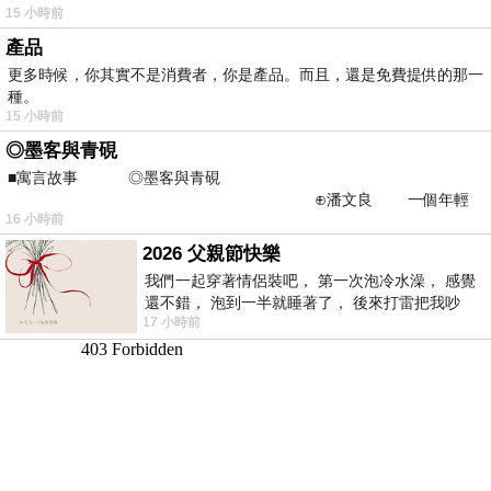
15 小時前
產品
更多時候，你其實不是消費者，你是產品。而且，還是免費提供的那一
種。
15 小時前
◎墨客與青硯
■寓言故事 ◎墨客與青硯
⊕潘文良 一個年輕
16 小時前
的墨客，在京城的古玩肆裡
2026 父親節快樂
我們一起穿著情侶裝吧， 第一次泡冷水澡， 感覺
還不錯， 泡到一半就睡著了， 後來打雷把我吵
17 小時前
醒， 手