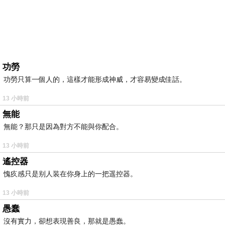
功勞
功勞只算一個人的，這樣才能形成神威，才容易變成佳話。
13 小時前
無能
無能？那只是因為對方不能與你配合。
13 小時前
遙控器
愧疚感只是别人装在你身上的一把遥控器。
13 小時前
愚蠢
沒有實力，卻想表現善良，那就是愚蠢。