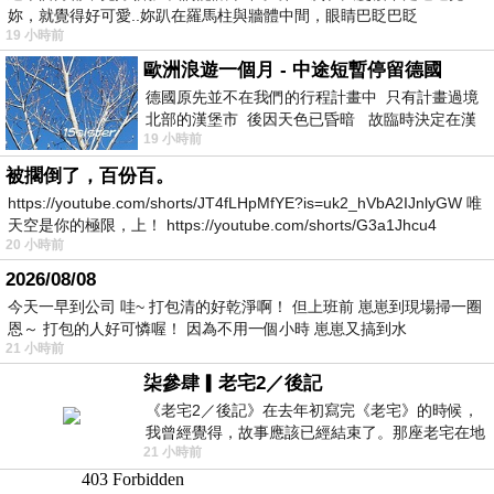
妳，就覺得好可愛..妳趴在羅馬柱與牆體中間，眼睛巴眨巴眨
19 小時前
歐洲浪遊一個月 - 中途短暫停留德國
德國原先並不在我們的行程計畫中 只有計畫過境
北部的漢堡市 後因天色已昏暗 故臨時決定在漢
19 小時前
堡市吃晚餐和過夜
被擱倒了，百份百。
https://youtube.com/shorts/JT4fLHpMfYE?is=uk2_hVbA2IJnlyGW 唯
天空是你的極限，上！ https://youtube.com/shorts/G3a1Jhcu4
20 小時前
2026/08/08
今天一早到公司 哇~ 打包清的好乾淨啊！ 但上班前 崽崽到現場掃一圈
恩～ 打包的人好可憐喔！ 因為不用一個小時 崽崽又搞到水
21 小時前
柒參肆▎老宅2／後記
《老宅2／後記》在去年初寫完《老宅》的時候，
我曾經覺得，故事應該已經結束了。那座老宅在地
21 小時前
震中倒塌，七個人終於離開那片黑暗，