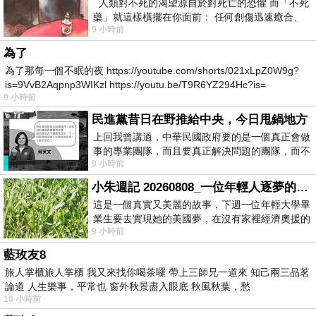
人類對不死的渴望源自於對死亡的恐懼 而「不死
藥」就這樣橫擺在你面前： 任何創傷迅速癒合、
9 小時前
停止衰老、痛覺消失…堪
為了
為了那每一個不眠的夜 https://youtube.com/shorts/021xLpZ0W9g?
is=9VvB2Aqpnp3WIKzl https://youtu.be/T9R6YZ294Hc?is=
9 小時前
民進黨昔日在野推給中央，今日甩鍋地方
上回我曾講過，中華民國政府要的是一個真正會做
事的專業團隊，而且要真正解決問題的團隊，而不
9 小時前
是只會到處甩鍋的雙標團隊，最近民進黨
小朱週記 20260808_一位年輕人逐夢的真實故事
這是一個真實又美麗的故事，下週一位年輕大學畢
業生要去實現她的美國夢，在沒有家裡經濟奧援的
9 小時前
情況下，靠著自我努力工作累積出國基
藍玫友8
旅人掌櫃旅人掌櫃 我又來找你喝茶囉 帶上三師兄一道來 知己兩三品茗
論道 人生樂事，平常也 窗外秋景盡入眼底 秋風秋葉，愁
10 小時前