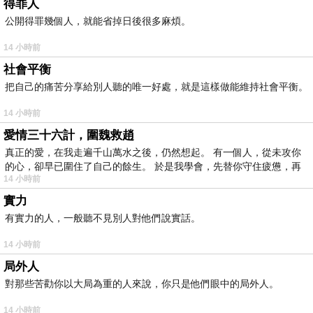
得罪人
公開得罪幾個人，就能省掉日後很多麻煩。
14 小時前
社會平衡
把自己的痛苦分享給別人聽的唯一好處，就是這樣做能維持社會平衡。
14 小時前
愛情三十六計，圍魏救趙
真正的愛，在我走遍千山萬水之後，仍然想起。 有一個人，從未攻你
的心，卻早已圍住了自己的餘生。 於是我學會，先替你守住疲憊，再
14 小時前
實力
有實力的人，一般聽不見別人對他們說實話。
14 小時前
局外人
對那些苦勸你以大局為重的人來說，你只是他們眼中的局外人。
14 小時前