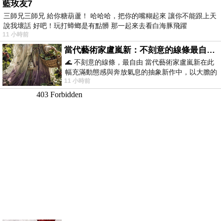
藍玫友7
三師兄三師兄 給你糖葫蘆！ 哈哈哈，把你的嘴糊起來 讓你不能跟上天
說我壞話 好吧！玩打蟑螂是有點髒 那一起來去看白海豚飛躍
11 小時前
當代藝術家盧嵐新：不刻意的線條最自由，讓色彩流動、筆觸自己說話
🌊 不刻意的線條，最自由 當代藝術家盧嵐新在此
幅充滿動態感與奔放氣息的抽象新作中，以大膽的
11 小時前
藍色顏料在白色畫布上揮灑、壓印與流淌