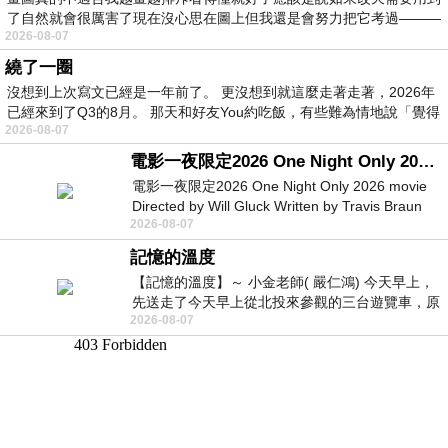
了自然就會很厲害了現在沒心思在圖上但我還是會努力把它考過———
2026-08-07
繞了一圈
沒想到上次寫文已經是一年前了。 更沒想到就這麼走著走著，2026年
已經來到了Q3的8月。 那天和好友You約吃飯，有些難為情地說「覺得
2026-08-07
電影一夜限定2026 One Night Only 2026 movie
電影一夜限定2026 One Night Only 2026 movie
Directed by Will Gluck Written by Travis Braun
2026-08-07
Starring Monica Barbaro
記憶的溫度
【記憶的溫度】～ 小金老師( 嚴仁鴻) 今天早上，
先送走了今天早上從北投來參觀的三台遊覽車，原
2026-08-07
以為展場已經差不多要安靜下來，卻發