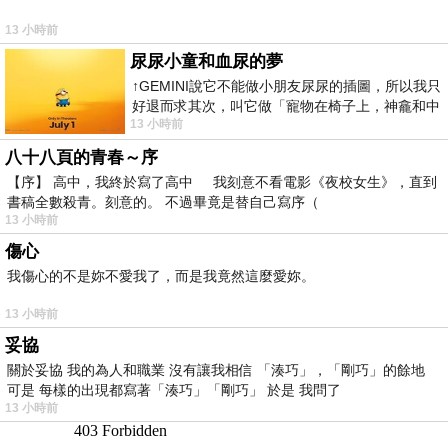
13 小時前
尿尿小童和血尿的夢
↑GEMINI說它不能做小朋友尿尿的插圖，所以我只
好退而求其次，叫它做「寵物在椅子上，神龕和中
13 小時前
年人臉孔」的畫了。 六月底
八十八頁的青春～序
【序】 高中，我終於寫了高中 我刻意不看電影《夜校女生》，直到
書稿全數殺青。刻意的。 不過畢竟是替自己寫序（
13 小時前
傷心
我傷心的不是妳不愛我了，而是我竟然這麼愛妳。
13 小時前
妥協
關於妥協 我的為人和職業 沒有讓我相信 「湊巧」，「剛巧」的餘地
可是 每樣的出現都寫著「湊巧」「剛巧」 於是 我問了
13 小時前