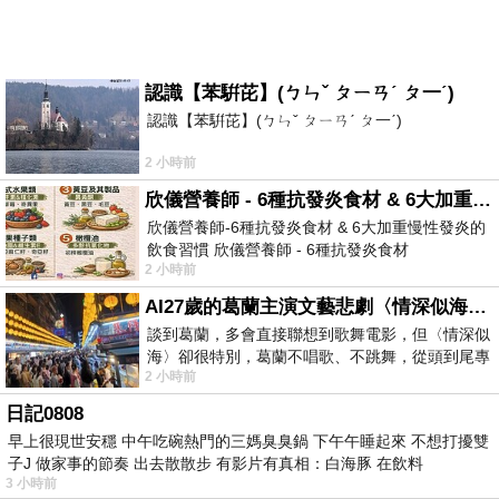
認識【苯騈芘】(ㄅㄣˇ ㄆㄧㄢˊ ㄆ一ˊ)
認識【苯騈芘】(ㄅㄣˇ ㄆㄧㄢˊ ㄆ一ˊ)
2 小時前
欣儀營養師 - 6種抗發炎食材 & 6大加重慢性發炎的飲食習慣
欣儀營養師-6種抗發炎食材 & 6大加重慢性發炎的
飲食習慣 欣儀營養師 - 6種抗發炎食材
2 小時前
https://www.facebook.com/photo/?fbid=147
AI27歲的葛蘭主演文藝悲劇〈情深似海〉 #戀上老電影 #葛蘭 #粟子
談到葛蘭，多會直接聯想到歌舞電影，但〈情深似
海〉卻很特別，葛蘭不唱歌、不跳舞，從頭到尾專
2 小時前
心演戲。拍攝期間，經常工作超過12個鐘
日記0808
早上很現世安穩 中午吃碗熱門的三媽臭臭鍋 下午午睡起來 不想打擾雙
子J 做家事的節奏 出去散散步 有影片有真相：白海豚 在飲料
3 小時前