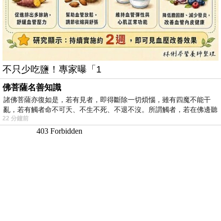
不只少吃鹽！專家曝「1
佛菩薩名善知識
諸佛菩薩亦復如是，若有見者，即得斷除一切煩惱，雖有四魔不能干
亂，若有觸者命不可夭、不生不死、不退不沒。所謂觸者，若在佛邊聽
22 分鐘前
受