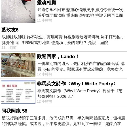
靈魂相願
知道你永不回來 悲痛心情難按捺 擁抱你最後一次
感受微弱體溫時 重逢盼望交給祢 祢說天國再見面
11 小時前
此刻忍淚說別離 他日靈魂再
藍玫友6
玫師妹玫師妹 妳不殺生，實屬可貴 妳也別老逗著蟑螂玩 妳不打死牠，
抓弄牠 這...打蟑螂當打地鼠 也是項可愛的遊戲？ 是說，滿院
11 小時前
歡迎回家，Lando！
三個星期前的週六，去伊利沙白市的寵物用品店購
買 Kylo 的零食。那家店有賣虎皮鸚鵡，我每次光
12 小時前
顧都會去看一下。他們偶爾會引進 C
非馬英文詩作〈Why I Write Poetry〉
非馬英文詩作〈Why I Write Poetry〉刊登于《芝
加哥时报》2026.8.7
12 小時前
阿我阿龍 58
監視行動持續了三個多月。他們或許只需一半的時間就能完成，但梅麗
特卻異常謹慎。或者說，比平常更謹慎。她找到了一艘特工處停泊在