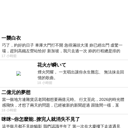
一襲白衣
巧了，約好的日子 車庫大門打不開 急得滿頭大漢 妳已經出門 虛驚一
場，趕到高鐵左營站恰好 新加坡，我只去過一次 妳的行程總是排的
17 小時前
花火が瞬いて
煙火閃耀， 一支唱出讓你永生難忘、 無法抹去回
憶的歌曲。
18 小時前
二億元的夢想
當一個地方連雜貨店老闆都想要兩億元時。 行文至此，2026的時光體
感飛快，才想了兩天的問題，已經被新的新聞趕過 跟陰間一樣，某
18 小時前
咪咪~你怎麼能..撩完人就消失不見了
這半個月都不見妳貓影 我們認識半年了 第一次在大廈樓下走道遇見