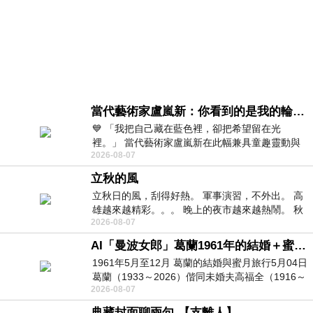
當代藝術家盧嵐新：你看到的是我的輪廓，還是你的故事？——藏在藍色裡的希望與光
💙 「我把自己藏在藍色裡，卻把希望留在光
裡。」 當代藝術家盧嵐新在此幅兼具童趣靈動與
2026-08-07
抽象韻味的新作中，用湛藍的羽翼般色塊包覆著
立秋的風
立秋日的風，刮得好熱。 軍事演習，不外出。 高
雄越來越精彩。。。 晚上的夜市越來越熱鬧。 秋
2026-08-07
天的風刮得很熱 夜遊消暑熱。。。
AI「曼波女郎」葛蘭1961年的結婚＋蜜月旅行 #戀上老電影 #葛蘭 #粟子
1961年5月至12月 葛蘭的結婚與蜜月旅行5月04日
葛蘭（1933～2026）偕同未婚夫高福全（1916～
2026-08-07
2004）乘郵輪赴倫敦6月15日於英國倫敦St.S
典藏封面聊兩句-【支離人】