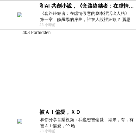
和AI 共創小說，《套路終結者：在虛情假意的劇本裡活出人格》
《套路終結者：在虛情假意的劇本裡活出人格》
第一章：修羅場的序曲，誰在人設裡狂歡？ 麗思
23 小時前
卡爾頓酒店的總統套房內，燈光昏
被ＡＩ偏愛，ＸＤ
和你分享音樂視頻：我也想被偏愛，結果，有，有
被ＡＩ偏愛，^^ 哈
23 小時前