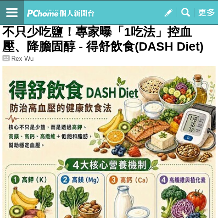
我的
最新文章
不只少吃鹽！專家曝「1吃法」控血
壓、降膽固醇 - 得舒飲食(DASH Diet)
Rex Wu