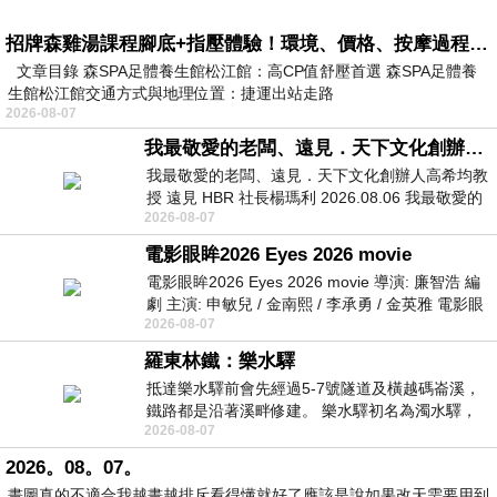
招牌森雞湯課程腳底+指壓體驗！環境、價格、按摩過程全紀錄，森SPA足體養生館松江館最新價格表
文章目錄 森SPA足體養生館松江館：高CP值舒壓首選 森SPA足體養
生館松江館交通方式與地理位置：捷運出站走路
2026-08-07
我最敬愛的老闆、遠見．天下文化創辦人高希均教授
我最敬愛的老闆、遠見．天下文化創辦人高希均教
授 遠見 HBR 社長楊瑪利 2026.08.06 我最敬愛的
2026-08-07
老闆、遠見．天下文化創辦人高希均教
電影眼眸2026 Eyes 2026 movie
電影眼眸2026 Eyes 2026 movie 導演: 廉智浩 編
劇 主演: 申敏兒 / 金南熙 / 李承勇 / 金英雅 電影眼
2026-08-07
眸2026描述攝影師徐珍因遺
羅東林鐵：樂水驛
抵達樂水驛前會先經過5-7號隧道及橫越碼崙溪，
鐵路都是沿著溪畔修建。 樂水驛初名為濁水驛，
2026-08-07
但因與臺鐵集集線車站同名，於1953
2026。08。07。
畫圖真的不適合我越畫越排斥看得懂就好了應該是說如果改天需要用到