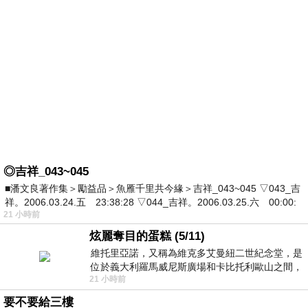
◎吉祥_043~045
■潘文良著作集＞勵益品＞魚雁千里共今緣＞吉祥_043~045 ▽043_吉
祥。2006.03.24.五 23:38:28 ▽044_吉祥。2006.03.25.六 00:00:
21 小時前
炫麗奪目的蛋糕 (5/11)
維托里亞諾，又稱為維克多艾曼紐二世紀念堂，是
位於義大利羅馬威尼斯廣場和卡比托利歐山之間，
21 小時前
用以紀念統一義大利統一後的的第一位國
要不要給三樓