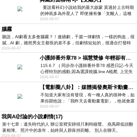
要說看科幻小說給我的最大啟蒙 莫過於上古時期
的神祇多為外星人了 即便擁有像「支離人」這種
2026-08-07
驚世駭俗的神通法門 也未必讀
腦霧
聽說，AI劇看太多會腦霧？！連續劇，千篇一律劇情，一樣的狗血，很
膩...AI 劇，雖然男女主都長的差不多，但劇情短短的，很適合打發時
2026-08-07
小護師番外章78 > 福慧雙修 年輕卻有個老靈魂 ㄑ金剛經〉podcast
115.6.7 ( 同步存小護師番外章78 感恩日記-今天
心裡特別的感動,因為選課燒腦,line A梳爬, 上完失
2026-08-07
智課的她,特來傾
【電影圈八卦】：媒體揭發奧斯卡動畫項目投票醜聞！好萊塢為什麼看不起動畫電影？
不知道大家有沒有發現，有一種人真的很神奇，如
果你跟他說：「我昨天去看動畫電影」，他就會露
2026-08-07
出一種慈祥的微笑，然後問你是不是陪小
我與AI討論的小說劇情(17)
第十七章：遺失時代的人 辦公室裡安靜得只剩時鐘聲。 堯禹舜低頭翻
著相簿。 照片中的袁年，始終與人群保持距離。 別人在聊天。
2026-08-07