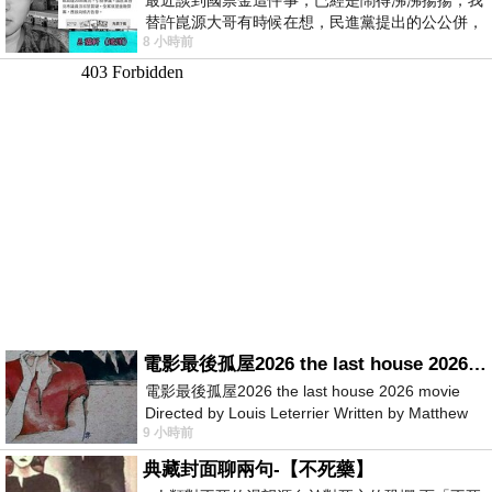
替許崑源大哥有時候在想，民進黨提出的公公併，
8 小時前
其實就是想要國庫通黨庫，鬧出最大的醜
電影最後孤屋2026 the last house 2026 movie
電影最後孤屋2026 the last house 2026 movie
Directed by Louis Leterrier Written by Matthew
9 小時前
Robinson Starring Greta Lee Wa
典藏封面聊兩句-【不死藥】