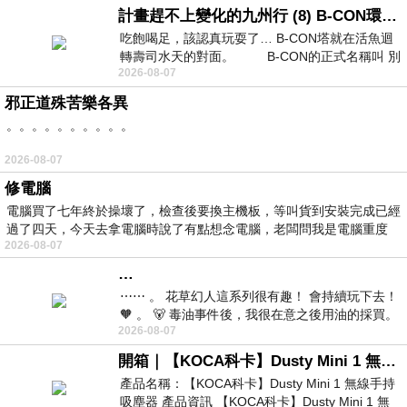
計畫趕不上變化的九州行 (8) B-CON環球塔
吃飽喝足，該認真玩耍了… B-CON塔就在活魚迴
轉壽司水天的對面。 B-CON的正式名稱叫 別
2026-08-07
邪正道殊苦樂各異
。。。。。。。。。。
2026-08-07
修電腦
電腦買了七年終於操壞了，檢查後要換主機板，等叫貨到安裝完成已經
過了四天，今天去拿電腦時說了有點想念電腦，老闆問我是電腦重度
2026-08-07
…
⋯⋯ 。 花草幻人這系列很有趣！ 會持續玩下去！
🧡 。 🐻 毒油事件後，我很在意之後用油的採買。
2026-08-07
前天購買了我之前就很愛
開箱｜【KOCA科卡】Dusty Mini 1 無線手持吸塵器
產品名稱：【KOCA科卡】Dusty Mini 1 無線手持
吸塵器 產品資訊 【KOCA科卡】Dusty Mini 1 無