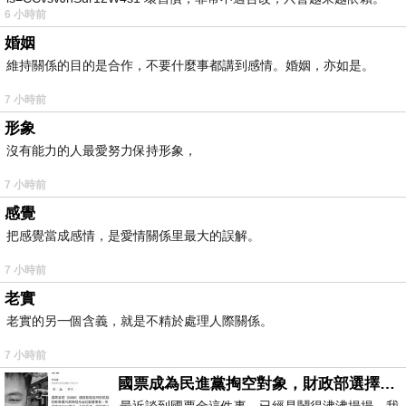
6 小時前
我害怕的
婚姻
維持關係的目的是合作，不要什麼事都講到感情。婚姻，亦如是。
7 小時前
形象
沒有能力的人最愛努力保持形象，
7 小時前
感覺
把感覺當成感情，是愛情關係里最大的誤解。
7 小時前
老實
老實的另一個含義，就是不精於處理人際關係。
7 小時前
國票成為民進黨掏空對象，財政部選擇性失憶
最近談到國票金這件事，已經是鬧得沸沸揚揚，我