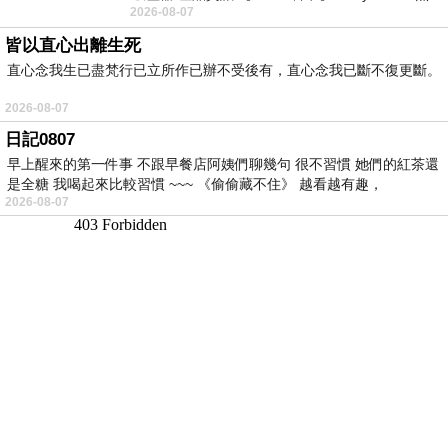
2026-08-07
線手持吸塵器評語： 能吸、能吹兼具兩
皆以直心出離生死
直心念我生已盡梵行已立所作已辦不受後有，直心念我已斷不復更斷。
2026-08-07
日記0807
早上醒來的第一件事 不跟早餐店阿姨們聊幾句 很不習慣 她們的紅茶還
是全糖 我喝起來比較習慣 ~~~ 《偷偷藏不住》 越看越有趣，
2026-08-07