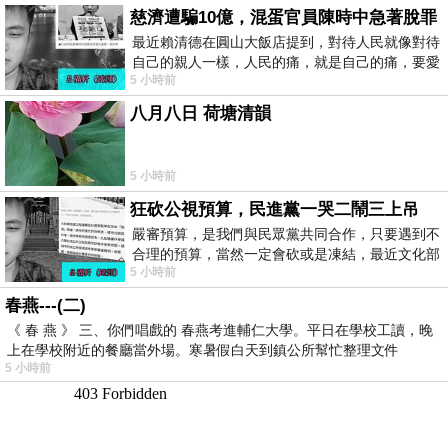
慈濟遭騙10億，混蛋官員陳時中急著脫罪
最近賴清德在圓山大飯店提到，對待人民就像對待
自己的親人一樣，人民的痛，就是自己的痛，要愛
5 小時前
民如親，說的這麼好聽，實際上根本沒做
八月八日 荷塘清韻
5 小時前
狂砍公視預算，民進黨一哭二鬧三上吊
嚴審預算，是我們與民眾黨共同合作，只要遇到不
合理的預算，當然一定會砍或是凍結，最近文化部
5 小時前
要編列公視和Taiwan plus預算，在110年
春燕---(二)
《 春 燕 》 三、你們唱戲的 春燕考進輔仁大學。平日在學校工讀，晚
上在學校附近的餐廳當外場。寒暑假白天到鎮公所幫忙整理文件
5 小時前