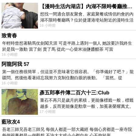
【漫時生活內湖店】內湖不限時餐廳推薦｜捷運港墘站美食，聚餐、約會、家庭聚會首選，正餐甜點一次滿足
想找一間適合朋友聚會、家庭聚餐或情侶約會的內
湖不限時餐廳嗎？位於捷運港墘站附近的漫時生活
16 小時前
內湖店，從捷運站步行約4分鐘即可抵
致青春
年輕時曾想著騎馬仗劍闖天涯 可是半路上遇到一個人 她說要許我終生
於是我一激動 當了劍 賣了馬 從此一心柴米油鹽醬醋茶 可當
16 小時前
阿龍阿我 57
第一個任務很簡單，但這並不意味著它很容易。「你準備好了吧？」龍
疆問。然後他看著緋忘我努力克制住翻白眼的衝動。 「當然。從
16 小時前
彥五郎事件簿二百六十三:Club
重石不再只是歲月的累積，更能像標籤一般，標籤
越多，反而更能像是勳章一般，加冕著榮耀萬丈。
17 小時前
習慣一如縱容，成了再難輕輕放下的罪證
藍玫友4
吾老三師兄吾老三師兄 每個人都是一部大藏經 每個心房都是一座寺院
每個視事都是一個觀想 不論大大或小小都自在 心不拘於形