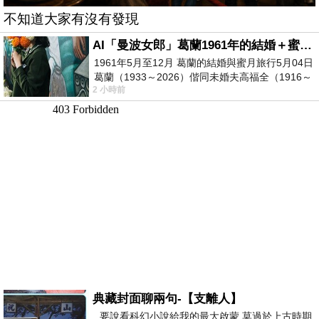
不知道大家有沒有發現
AI「曼波女郎」葛蘭1961年的結婚＋蜜月旅行 #戀上老電影 #葛蘭 #粟子
1961年5月至12月 葛蘭的結婚與蜜月旅行5月04日
葛蘭（1933～2026）偕同未婚夫高福全（1916～
2 小時前
2004）乘郵輪赴倫敦6月15日於英國倫敦St.S
典藏封面聊兩句-【支離人】
要說看科幻小說給我的最大啟蒙 莫過於上古時期