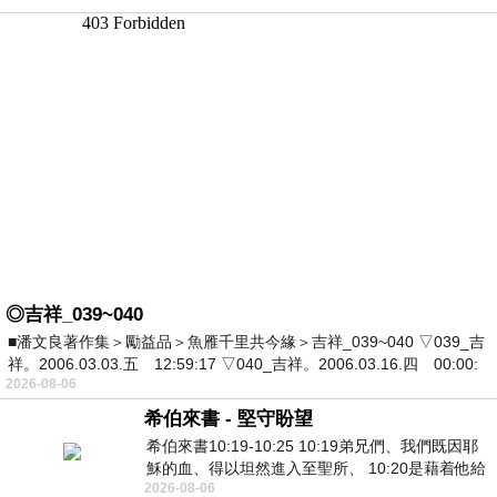
◎吉祥_039~040
■潘文良著作集＞勵益品＞魚雁千里共今緣＞吉祥_039~040 ▽039_吉
祥。2006.03.03.五 12:59:17 ▽040_吉祥。2006.03.16.四 00:00:
2026-08-06
希伯來書 - 堅守盼望
希伯來書10:19-10:25 10:19弟兄們、我們既因耶
穌的血、得以坦然進入至聖所、 10:20是藉着他給
2026-08-06
我們開了一條又新又活的路從幔子經過