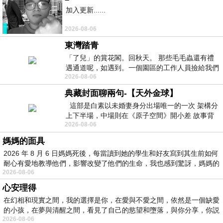
加入更新......
2026-08-06
東灣踏青
「了兒」的賞花閣。回秋天。 那些毛毛蟲還有禮
遇通道呢，如遇到。一個園區的工作人員撿給我們
2026-08-06
細賞。
典藏封面聊兩句-【天外金球】
這部是白素以未婚妻身分出場唯一的一次 架構分
上下半場，中場則在《原子空間》開小差 故事背
2026-08-06
景影射西藏境外流亡 地下組織
媽媽的面具
2026 年 8 月 6 日媽媽死後，每當讀到她的學生和好友寫到其生前如何
耐心有愛地教導他們，影響改變了他們的生命，我也感到驚訝，媽媽的
2026-08-06
心安理得
在幻相和現實之間，我的選擇是你，在愛與不愛之間，依然是一個缺愛
的小孩，在夢與清醒之間，看見了自己的慾望和墮落，與你分享，你説
2026-08-06