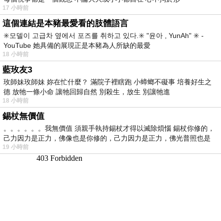
17 小時前
這個連結是本豬最愛看的肢體語言
✳️모델이 고급차 옆에서 포즈를 취하고 있다.✳️ "윤아 , YunAh" ✳️ -
YouTube 她具備的展現正是本豬為人所缺的最愛
18 小時前
藍玫友3
玫師妹玫師妹 妳在忙什麼？ 滿院子裡瞎跑 小蟑螂不礙事 培養好生之
德 放牠一條小命 讓牠回歸自然 別殺生，放生 別讓牠進
18 小時前
錫杖無價值
。。。。。。我無價值 須親手執持錫杖才得以滅除煩惱 錫杖你修的，
己力因力是正力，佛像也是你修的，己力因力是正力，佛光普照也是
19 小時前