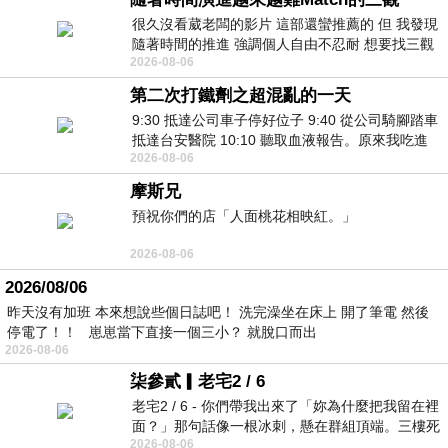
很久沒看葳老闆的影片 這部還蠻推薦的 但 我發現
隨著時間的推進 強調個人自由不忍耐 想要找三觀
2026-08-06
接近的不要說對象 連朋友都超
第二次打鐵劑之超混亂的一天
9:30 抵達公司車子停好位子 9:40 從公司騎腳踏車
抵達台安醫院 10:10 聽取血液報告。原來我吃進
2026-08-06
去的 B12 彌可保並非沒有吸收而是超
摩斯兄
預祝你們的店「人面桃花相映紅。」
2026-08-06
2026/08/06
昨天沒有加班 本來想說些個日誌吧！ 洗完澡坐在床上 開了筆電 然後
停電了！！ 崽崽當下直接一個三小？ 就脫口而出
2026-08-06
柒參貳▎老宅2 / 6
老宅2 / 6 - 你們帶我出來了「妳為什麼把我留在裡
面？」那句話像一根冰刺，懸在群組頂端。三樓死
2026-08-06
死盯著照片裡的人。那個人確實站在