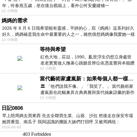
年，何春燕五歲，坐在後台戲箱上，看外公何安慶縫補一
22 小時前
媽媽的需求
2026 年 8 月 6 日我希望能有靈感，平靜的心，寫《媽媽》這系列好久
好久，媽媽確是我生命中最重要的人之一，雖然很想媽媽像我愛她一樣
22 小時前
等待與希望
紅色大地，莊喆，1990。亂世浮生仍想立身處世
老老實實做人撫著心跳聽音辨位依憑直覺與本能鑽
23 小時前
向裂隙的亮處探索另一個心聲另一個共鳴的
當代藝術家盧嵐新：如果每個人都一樣，這世界該有多無聊？
🏛️ 「他們說我不像。」「我笑了。」 當代藝術家
盧嵐新在此幅兼具古典典雅與當代抽象語彙的新作
23 小時前
中，以沈靜的藍色空間為背景，描繪了
日記0806
早上陪周媽去買東西 先去全聯買生菜、山葵、沙拉 然後走在保安市場
她買番茄、南瓜子 我與認識的攤販大姊們打招呼 又被周媽唸：
2026-08-06