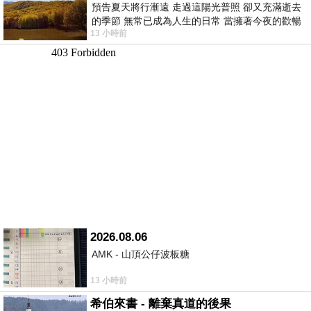
預告夏天將行漸遠 走過這陽光普照 卻又充滿逝去
的季節 無常已成為人生的日常 當擁著今夜的歡暢
13 小時前
舒心 轉眼驟成昨日 而明晨 太陽
2026.08.06
AMK - 山頂公仔波板糖
13 小時前
希伯來書 - 離棄真道的後果