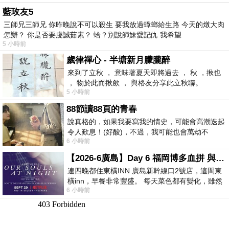
藍玫友5
三師兄三師兄 你昨晚說不可以殺生 要我放過蟑螂給生路 今天的燉大肉
怎辦？ 你是否要虔誠茹素？ 蛤？別說師妹愛記仇 我希望
5 小時前
歲律禪心 - 半塘新月朦朧醉
來到了立秋 ， 意味著夏天即將過去 ， 秋 ，揪也
， 物於此而揪歛 ， 與格友分享此立秋聯。
5 小時前
88節讀88頁的青春
說真格的，如果我要寫我的情史，可能會高潮迭起
令人歎息！(好酸)，不過，我可能也會萬劫不
6 小時前
復...，每天跪鍵盤還是被判了花心的罪
【2026-6廣島】Day 6 福岡博多血拼 與機場接送少年司機深夜對談
連四晚都住東橫INN 廣島新幹線口2號店，這間東
橫inn，早餐非常豐盛。 每天菜色都有變化，雖然
6 小時前
看到工作人員拿出料理包加熱，但