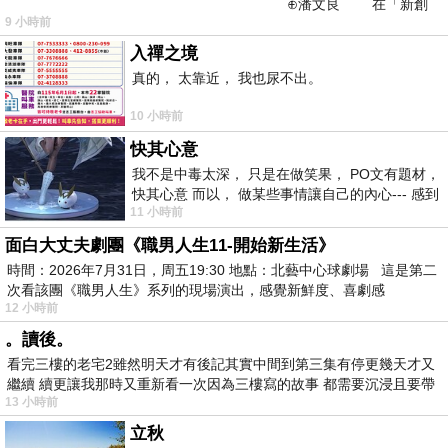
⊕潘文良 在「新創
9 小時前
之谷」裡——
入禪之境
真的， 太靠近， 我也尿不出。
10 小時前
快其心意
我不是中毒太深， 只是在做笑果， PO文有題材，
快其心意 而以， 做某些事情讓自己的內心--- 感到
11 小時前
愉快。
面白大丈夫劇團《職男人生11-開始新生活》
時間：2026年7月31日，周五19:30 地點：北藝中心球劇場 這是第二
次看該團《職男人生》系列的現場演出，感覺新鮮度、喜劇感
12 小時前
。讀後。
看完三樓的老宅2雖然明天才有後記其實中間到第三集有停更幾天才又
繼續 續更讓我那時又重新看一次因為三樓寫的故事 都需要沉浸且要帶
13 小時前
有
立秋