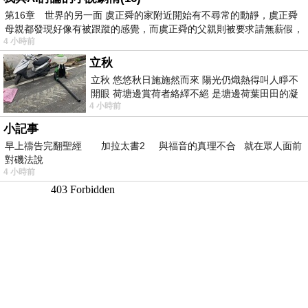
第16章 世界的另一面 虞正舜的家附近開始有不尋常的動靜，虞正舜
母親都發現好像有被跟蹤的感覺，而虞正舜的父親則被要求請無薪假，
4 小時前
立秋
立秋 悠悠秋日施施然而來 陽光仍熾熱得叫人睜不
開眼 荷塘邊賞荷者絡繹不絕 是塘邊荷葉田田的凝
4 小時前
望 風中飄逸的是映日荷花別樣紅
小記事
早上禱告完翻聖經 加拉太書2 與福音的真理不合 就在眾人面前
對磯法說
4 小時前