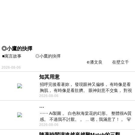
◎小鷹的抉擇
■寓言故事 ◎小鷹的抉擇
⊕潘文良 在壁立千
2026-08-06
仞的懸崖上，有一座遮天蔽
知其用意
招呼完後看著妳， 發現眼神又偏移， 有時像是看
胸肌， 有時像是看肚臍。 眼神刻意不交集， 對視
2026-08-06
視線不對齊， 讓我很難不
…
⋯⋯ Ai製圖 。 白色秋海棠花的幻形。 整體很Ai質
感。 不過我不討厭。 。 ... 嗯，我滿意了！ 。 🐻
2026-08-06
昨中
隨著時間演進越來越難Match的三觀