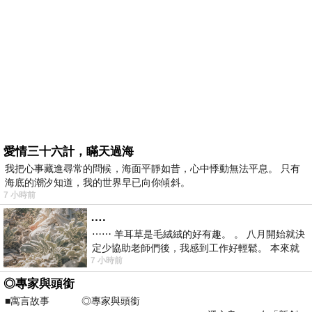
愛情三十六計，瞞天過海
我把心事藏進尋常的問候，海面平靜如昔，心中悸動無法平息。 只有
海底的潮汐知道，我的世界早已向你傾斜。
7 小時前
….
⋯⋯ 羊耳草是毛絨絨的好有趣。 。 八月開始就決
定少協助老師們後，我感到工作好輕鬆。 本來就
7 小時前
不是我的工作啊。 真
◎專家與頭銜
■寓言故事 ◎專家與頭銜