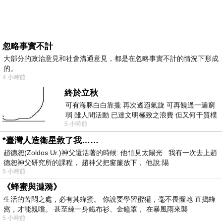
忽略事實不計
大部分的政治意見和社會溝通意見，都是在忽略事實不計的情況下形成
的。
4 小時前
終於立秋
可有海豚白白靠攏 再次遙迢氣旋 可再饒過一遍窮
弱 雖人間活動 已達文明極致之浪費 但又何干質樸
5 小時前
者 只能白白陪葬
*臺灣人造衛星救了我……
趙德恕(Zoldos Ur.)神父還活著的時候: 他怕見太陽光 我有一次去上趙
德恕神父研究所的課程， 趙神父把窗簾放下， 他說:陽
5 小時前
《蜂蜜與漣漪》
生活的苦悶之處，必有其蜂蜜。 你說要學習蜜獾，毫不畏懼地 直搗蜂
窩，才能親嚐。 甚至練一身鐵布衫、金鐘罩， 在暴風雨來襲
5 小時前