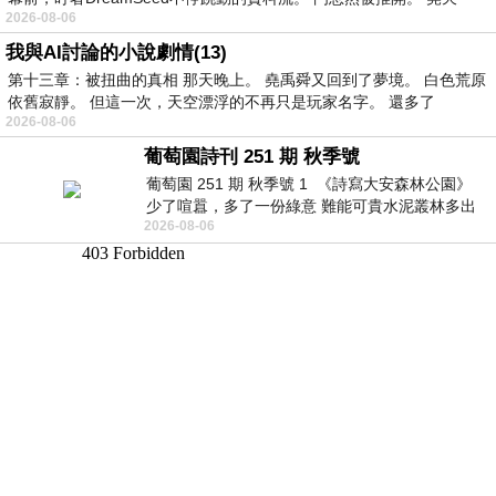
2026-08-06
我與AI討論的小說劇情(13)
第十三章：被扭曲的真相 那天晚上。 堯禹舜又回到了夢境。 白色荒原
依舊寂靜。 但這一次，天空漂浮的不再只是玩家名字。 還多了
2026-08-06
葡萄園詩刊 251 期 秋季號
葡萄園 251 期 秋季號 1 《詩寫大安森林公園》
少了喧囂，多了一份綠意 難能可貴水泥叢林多出
2026-08-06
一