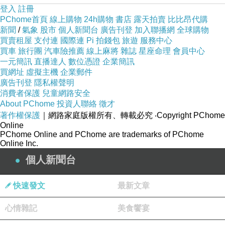
登入
註冊
PChome首頁
線上購物
24h購物
書店
露天拍賣
比比昂代購
新聞
/
氣象
股市
個人新聞台
廣告刊登
加入聯播網
全球購物
買賣租屋
支付連
國際連
Pi 拍錢包
旅遊
服務中心
買車
旅行團
汽車險推薦
線上麻將
雜誌
星座命理
會員中心
一元簡訊
直播達人
數位憑證
企業簡訊
買網址
虛擬主機
企業郵件
廣告刊登
隱私權聲明
消費者保護
兒童網路安全
About PChome
投資人聯絡
徵才
著作權保護
｜網路家庭版權所有、轉載必究
‧Copyright PChome
Online
PChome Online and PChome are trademarks of PChome
Online Inc.
個人新聞台
快速發文
最新文章
心情雜記
美食饗宴