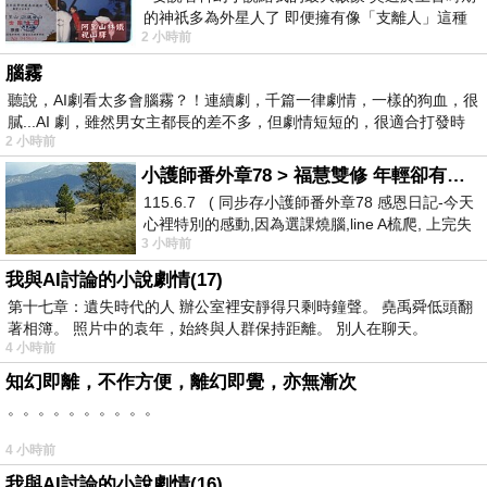
的神祇多為外星人了 即便擁有像「支離人」這種
2 小時前
驚世駭俗的神通法門 也未必讀
腦霧
聽說，AI劇看太多會腦霧？！連續劇，千篇一律劇情，一樣的狗血，很
膩...AI 劇，雖然男女主都長的差不多，但劇情短短的，很適合打發時
2 小時前
小護師番外章78 > 福慧雙修 年輕卻有個老靈魂 ㄑ金剛經〉podcast
115.6.7 ( 同步存小護師番外章78 感恩日記-今天
心裡特別的感動,因為選課燒腦,line A梳爬, 上完失
3 小時前
智課的她,特來傾
我與AI討論的小說劇情(17)
第十七章：遺失時代的人 辦公室裡安靜得只剩時鐘聲。 堯禹舜低頭翻
著相簿。 照片中的袁年，始終與人群保持距離。 別人在聊天。
4 小時前
知幻即離，不作方便，離幻即覺，亦無漸次
。。。。。。。。。。
4 小時前
我與AI討論的小說劇情(16)