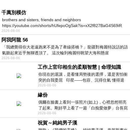
千萬別模仿
brothers and sisters, friends and neighbors
https://youtube.com/shorts/hUfepoOgSak?is=xX2f827BaG4S69iR
2026-08-06
https
阿我阿龍 56
「我總覺得你大老遠跑來不是為了牽線搭橋？」龍疆對梅麗特說話的語
氣聽起來近乎無聊透頂了。 這次輪到梅麗特眺望大海和懸崖
2026-08-06
工作上官印相生的柔順智慧 | 命理知識
你現在的退讓，是看懂局勢後的選擇，還是害怕衝
突的自我委屈 印星——包容、沉得住氣 懂得退
2026-08-06
一步觀察，不會
緣份
偶爾在臉書上看到一張照片(如上)，心裡忽然明亮
了起來。剛好早上看了一篇「白痴愛做夢」台長寫
2026-08-06
的貼文，在回顧年輕時瘋狂愛上
祝賀～純純男子漢