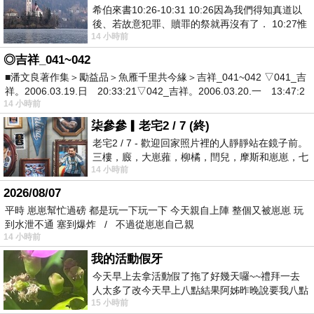
希伯來書10:26-10:31 10:26因為我們得知真道以
後、若故意犯罪、贖罪的祭就再沒有了． 10:27惟
14 小時前
有戰懼等候審判和那燒滅眾敵人的烈火
◎吉祥_041~042
■潘文良著作集＞勵益品＞魚雁千里共今緣＞吉祥_041~042 ▽041_吉
祥。2006.03.19.日 20:33:21▽042_吉祥。2006.03.20.一 13:47:2
14 小時前
柒參參▎老宅2 / 7 (終)
老宅2 / 7 - 歡迎回家照片裡的人靜靜站在鏡子前。
三樓，廄，大崽蕥，柳橘，閆兒，摩斯和崽崽，七
14 小時前
個人整整齊齊地站在鏡框之外，如同
2026/08/07
平時 崽崽幫忙過磅 都是玩一下玩一下 今天親自上陣 整個又被崽崽 玩
到水泄不通 塞到爆炸 / 不過從崽崽自己親
14 小時前
我的活動假牙
今天早上去拿活動假了拖了好幾天囉~~禮拜一去
人太多了改今天早上八點結果阿姊昨晚說要我八點
15 小時前
去西螺農會~回到莿桐都8點半多了