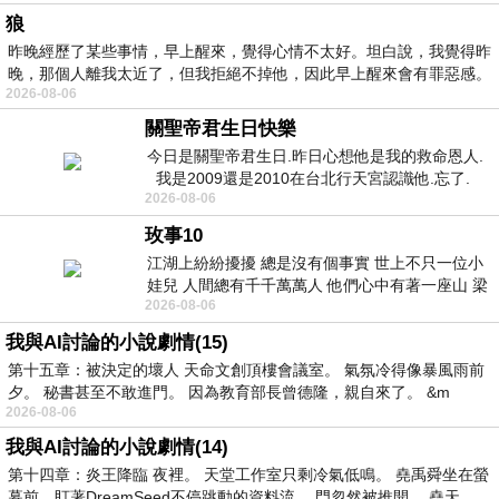
狼
昨晚經歷了某些事情，早上醒來，覺得心情不太好。坦白說，我覺得昨
晚，那個人離我太近了，但我拒絕不掉他，因此早上醒來會有罪惡感。
2026-08-06
關聖帝君生日快樂
今日是關聖帝君生日.昨日心想他是我的救命恩人.
我是2009還是2010在台北行天宮認識他.忘了.
2026-08-06
一個奇摩交友的網友學
玫事10
江湖上紛紛擾擾 總是沒有個事實 世上不只一位小
娃兒 人間總有千千萬萬人 他們心中有著一座山 梁
2026-08-06
山佛山泰華衡恆嵩 一山之高
我與AI討論的小說劇情(15)
第十五章：被決定的壞人 天命文創頂樓會議室。 氣氛冷得像暴風雨前
夕。 秘書甚至不敢進門。 因為教育部長曾德隆，親自來了。 &m
2026-08-06
我與AI討論的小說劇情(14)
第十四章：炎王降臨 夜裡。 天堂工作室只剩冷氣低鳴。 堯禹舜坐在螢
幕前，盯著DreamSeed不停跳動的資料流。 門忽然被推開。 堯天