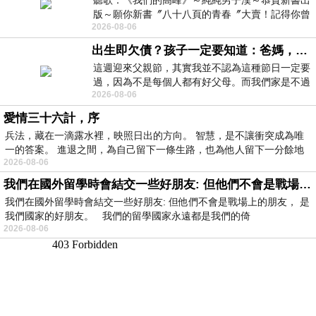
聽歌：《我們的高峰》～純純男子漢～恭賀新書出
版～願你新書〞八十八頁的青春〞大賣！記得你曾
2026-08-06
經在我的版留言…「好讚的圖^^感覺大家
出生即欠債？孩子一定要知道：爸媽，其實我不欠你們
這週迎來父親節，其實我並不認為這種節日一定要
過，因為不是每個人都有好父母。而我們家是不過
2026-08-06
節的，平時也沒什麼儀式感，生活趨近冷
愛情三十六計，序
兵法，藏在一滴露水裡，映照日出的方向。 智慧，是不讓衝突成為唯
一的答案。 進退之間，為自己留下一條生路，也為他人留下一分餘地
2026-08-06
我們在國外留學時會結交一些好朋友: 但他們不會是戰場上的朋友
我們在國外留學時會結交一些好朋友: 但他們不會是戰場上的朋友， 是
我們國家的好朋友。 我們的留學國家永遠都是我們的倚
2026-08-06