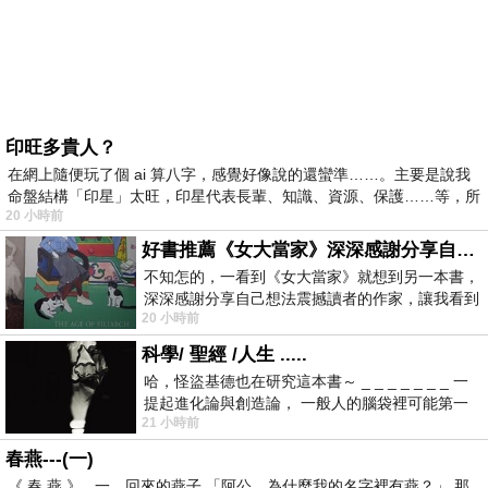
印旺多貴人？
在網上隨便玩了個 ai 算八字，感覺好像說的還蠻準……。主要是說我
命盤結構「印星」太旺，印星代表長輩、知識、資源、保護……等，所
20 小時前
好書推薦《女大當家》深深感謝分享自己想法震撼讀者的作家，讓我看到不同樣貌的家庭！
不知怎的，一看到《女大當家》就想到另一本書，
深深感謝分享自己想法震撼讀者的作家，讓我看到
20 小時前
不同樣貌的家庭！ 《女大
科學/ 聖經 /人生 .....
哈，怪盜基德也在研究這本書～ _ _ _ _ _ _ _ 一
提起進化論與創造論， 一般人的腦袋裡可能第一
21 小時前
時間就有「 進化論很科
春燕---(一)
《 春 燕 》 一、回來的燕子 「阿公，為什麼我的名字裡有燕？」 那