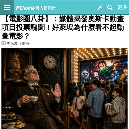
我的
最新文章
【電影圈八卦】：媒體揭發奧斯卡動畫
項目投票醜聞！好萊塢為什麼看不起動
畫電影？
馬來魔（鵬翔）