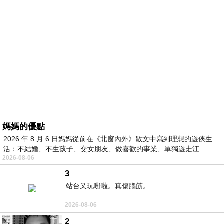
媽媽的優點
2026 年 8 月 6 日媽媽從前在《北窗內外》散文中寫到理想的遊俠生
活：不結婚、不生孩子、交女朋友、做喜歡的事業、單獨遊走江
2026-08-06
湖⋯⋯，
3
站台又玩嘢啦。真傷腦筋。
2026-08-06
2