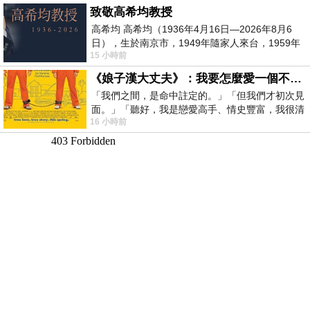
致敬高希均教授
高希均 高希均（1936年4月16日—2026年8月6
日），生於南京市，1949年隨家人來台，1959年
15 小時前
赴美深造並取得經濟發展博士學位。曾任
《娘子漢大丈夫》：我要怎麼愛一個不存在的人？
「我們之間，是命中註定的。」「但我們才初次見
面。」「聽好，我是戀愛高手、情史豐富，我很清
16 小時前
楚這種感覺，你我之間的那種感覺，現