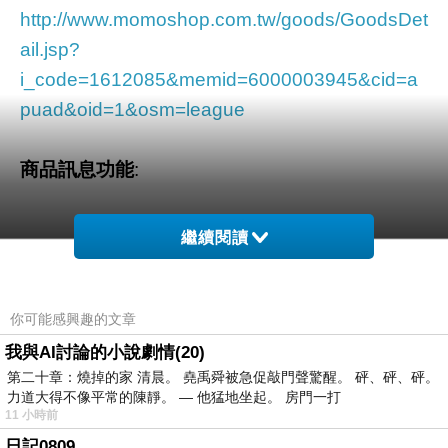
http://www.momoshop.com.tw/goods/GoodsDet
ail.jsp?
i_code=1612085&memid=6000003945&cid=a
puad&oid=1&osm=league
商品訊息功能
:
繼續閱讀
品號：1612085
你可能感興趣的文章
愈是簡單的造型設計．愈能穿出個人的風格品
我與AI討論的小說劇情(20)
第二十章：燒掉的家 清晨。 堯禹舜被急促敲門聲驚醒。 砰、砰、砰。
俐落的造型設計．搭配斜接的彩條花色
力道大得不像平常的陳靜。 — 他猛地坐起。 房門一打
強烈的色系組合．展現出不同與以往的視覺色彩
11 小時前
日記0809