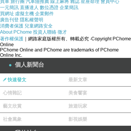
買車
旅行團
汽車險推薦
線上麻將
雜誌
星座命理
會員中心
一元簡訊
直播達人
數位憑證
企業簡訊
買網址
虛擬主機
企業郵件
廣告刊登
隱私權聲明
消費者保護
兒童網路安全
About PChome
投資人聯絡
徵才
著作權保護
｜網路家庭版權所有、轉載必究
‧Copyright PChome
Online
PChome Online and PChome are trademarks of PChome
Online Inc.
個人新聞台
快速發文
最新文章
心情雜記
美食饗宴
藝文欣賞
旅遊玩家
社會萬象
影視娛樂