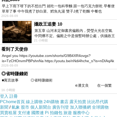
早上下雨下呀下的不想出門 就吃一包科學麵 跟一包巧克力餅乾 早餐便
草草了事 中午我煮了炒白菜、鱈魚丸湯 雙子J煮了乾麵 中餐也
2026-08-09
攝政王追妻 10
商品訊息描述
:
第五章 山河未定御書房偏殿內，熒瑩火光在空氣
中閃爍不定。偏殿之中是個暫時辦公處，供攝政王
21 小時前
於皇宮內廷裡處理公務已然很多年。房內
看到了天使你
Angel you https://youtube.com/shorts/G9B4XR4ovgs?
is=TzCHOnvmPBPshnNa https://youtu.be/nNdi4hche_s?is=nDIAqAk
2026-08-09
◎省時賺錢術
■寓言故事 ◎省時賺錢術
⊕潘文良 在一個繁
16 小時前
華的商業街上，有兩家傳統
登入
註冊
PChome首頁
線上購物
24h購物
書店
露天拍賣
比比昂代購
新聞
/
氣象
股市
個人新聞台
廣告刊登
加入聯播網
全球購物
買賣租屋
支付連
國際連
Pi 拍錢包
旅遊
服務中心