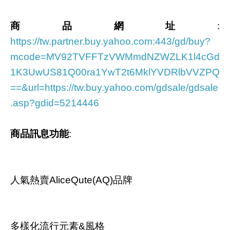
商品網址
:
https://tw.partner.buy.yahoo.com:443/gd/buy?
mcode=MV92TVFFTzVWMmdNZWZLK1l4cGd
1K3UwUS81Q00ra1YwT2t6MklYVDRlbVVZPQ
==&url=https://tw.buy.yahoo.com/gdsale/gdsale
.asp?gdid=5214446
商品訊息功能
:
人氣熱賣AliceQute(AQ)品牌
多樣化流行元素&風格