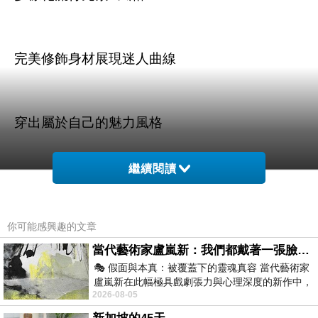
完美修飾身材展現迷人曲線
穿出屬於自己的魅力風格
繼續閱讀
你可能感興趣的文章
商品訊息描述
:
當代藝術家盧嵐新：我們都戴著一張臉，可真正的自己，總藏在那些被塗抹、被覆蓋的痕跡裡
🎭 假面與本真：被覆蓋下的靈魂真容 當代藝術家
盧嵐新在此幅極具戲劇張力與心理深度的新作中，
2026-08-05
運用質感豐富的紙材肌理、墨痕與大膽的
【Alice Qute】〈CCSA0156〉圓領條紋雙口袋