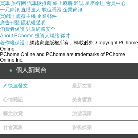
買車
旅行團
汽車險推薦
線上麻將
雜誌
星座命理
會員中心
★產地：台灣
一元簡訊
直播達人
數位憑證
企業簡訊
買網址
虛擬主機
企業郵件
廣告刊登
隱私權聲明
★平放測量（公分）
消費者保護
兒童網路安全
About PChome
投資人聯絡
徵才
著作權保護
｜網路家庭版權所有、轉載必究
‧Copyright PChome
《FREE SIZE》
Online
PChome Online and PChome are trademarks of PChome
Online Inc.
全 長：81cm.
個人新聞台
胸 寬：37cm.
快速發文
最新文章
心情雜記
美食饗宴
肩 寬：32.cm.
藝文欣賞
旅遊玩家
領 寬：22cm.
社會萬象
影視娛樂