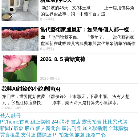
新加坡的45天
長版上衣小洋裝．共2色
新加坡的45天 文/林玉鳳 上一篇用佛得角
的世界盃故事，談「中葡平台」這
9 小時前
當代藝術家盧嵐新：如果每個人都一樣，這世界該有多無聊？
🏛️ 「他們說我不像。」「我笑了。」 當代藝術家
盧嵐新在此幅兼具古典典雅與當代抽象語彙的新作
6 小時前
中，以沈靜的藍色空間為背景，描繪了
2026. 8. 5 荷塘賞荷
2026-08-05
我與AI討論的小說劇情(4)
第四章：世界開始做夢 《群俠錄》上市那天，下著小雨。 沒有人想
《 貼心小叮嚀 》
到，它會紅得這麼快。 — 原本，堯天命只是打算先小量試水。
2026-08-05
登入
註冊
★材質：60?&40?酯
PChome首頁
線上購物
24h購物
書店
露天拍賣
比比昂代購
新聞
/
氣象
股市
個人新聞台
廣告刊登
加入聯播網
全球購物
纖維
買賣租屋
支付連
國際連
Pi 拍錢包
旅遊
服務中心