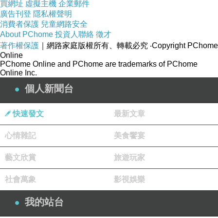
買網址
虛擬主機
企業郵件
廣告刊登
隱私權聲明
消費者保護
兒童網路安全
About PChome
投資人聯絡
徵才
補水滋養恢復活力亮麗光采柔軟彈性
著作權保護
｜網路家庭版權所有、轉載必究
‧Copyright PChome
Online
PChome Online and PChome are trademarks of PChome
Online Inc.
個人新聞台
快速發文
最新文章
心情雜記
美食饗宴
藝文欣賞
旅遊玩家
社會萬象
影視娛樂
秀麗韓 肌齡逆轉組
我的站台