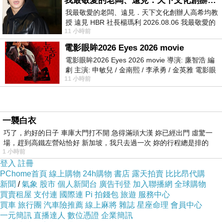
我最敬愛的老闆、遠見．天下文化創辦人高希均教授
我最敬愛的老闆、遠見．天下文化創辦人高希均教
授 遠見 HBR 社長楊瑪利 2026.08.06 我最敬愛的
11 小時前
老闆、遠見．天下文化創辦人高希均教
電影眼眸2026 Eyes 2026 movie
電影眼眸2026 Eyes 2026 movie 導演: 廉智浩 編
劇 主演: 申敏兒 / 金南熙 / 李承勇 / 金英雅 電影眼
11 小時前
眸2026描述攝影師徐珍因遺
高濃縮精華，九蒸九曝九次發酵
一襲白衣
巧了，約好的日子 車庫大門打不開 急得滿頭大漢 妳已經出門 虛驚一
場，趕到高鐵左營站恰好 新加坡，我只去過一次 妳的行程總是排的
1 小時前
登入
註冊
PChome首頁
線上購物
24h購物
書店
露天拍賣
比比昂代購
新聞
/
氣象
股市
個人新聞台
廣告刊登
加入聯播網
全球購物
買賣租屋
支付連
國際連
Pi 拍錢包
旅遊
服務中心
買車
旅行團
汽車險推薦
線上麻將
雜誌
星座命理
會員中心
一元簡訊
直播達人
數位憑證
企業簡訊