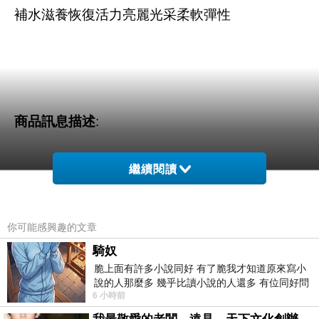
補水滋養恢復活力亮麗光采柔軟彈性
商品訊息描述
:
繼續閱讀
人蔘多花黃精地黃發酵成分海藻萃取
你可能感興趣的文章
騎奴
脆上面有許多小說同好 有了脆我才知道原來寫小
說的人那麼多 幾乎比讀小說的人還多 有位同好問
6 小時前
了一個問題 她說為什麼高中文學獎的