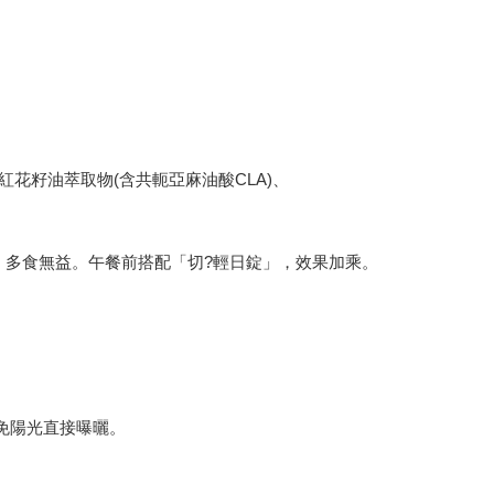
花籽油萃取物(含共軛亞麻油酸CLA)、
開水，多食無益。午餐前搭配「切?輕日錠」，效果加乘。
免陽光直接曝曬。