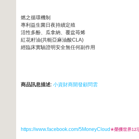
燃之循環機制
專利益生菌日夜持續定殖
活性多酚、瓜拿納、覆盆苺烯
紅花籽油(共軛亞麻油酸CLA)
經臨床實驗證明安全無任何副作用
商品訊息描述
:
小資財商開發顧問雲
https://www.facebook.com/5MoneyCloud
★榮獲世界12