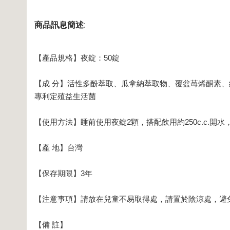
商品訊息簡述
:
【產品規格】夜錠：50錠
【成 分】活性多酚萃取、瓜拿納萃取物、覆盆苺烯酮素、紅
專利定殖益生活菌
【使用方法】睡前使用夜錠2顆，搭配飲用約250c.c.
【產 地】台灣
【保存期限】3年
【注意事項】請放在兒童不易取得處，請置於陰涼處，避
【備 註】