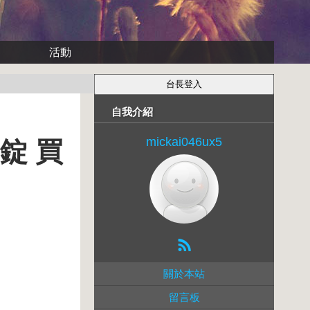
活動
自我介紹
mickai046ux5
0錠 買
關於本站
留言板