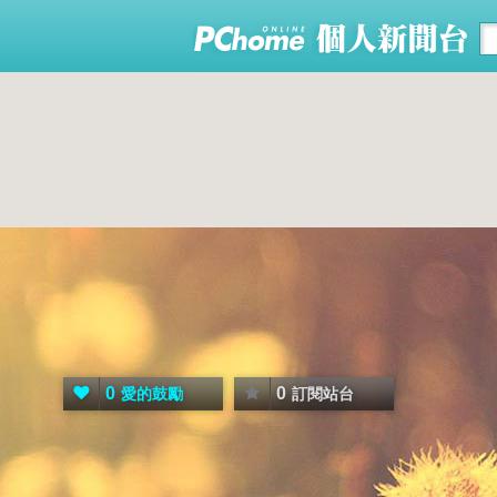
0
0
愛的鼓勵
訂閱站台