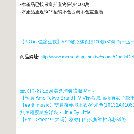
-本產品已投保富邦產物保險4000萬
-本產品通過SGS檢驗不含西藥不含重金屬
【BIOline星譜生技】ASO燃之纖夜錠100錠(50錠 買一送一
商品網址
:
http://www.momoshop.com.tw/goods/GoodsDet
全尺碼花花連身宴會洋裝禮服-Mesa
【預購 Ame Tokyo Brand】VIVI雜誌款高橋真衣
【earth music】雙層荷葉擺上衣-粉米色(16131A41060
無袖縮腰星空洋裝 - Little By Little
【9th．Street 中大碼】格紋口袋反折袖棉麻杉襯衫