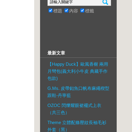
標題
內容
標籤
最新文章
【Happy Duck】歐風香榭 兩用
月彎包(義大利小牛皮 典藏手作
包款)
G.Ms. 皮帶釦魚口帆布麻繩楔型
跟鞋-丹寧藍
OZOC 閃爍耀眼裙襬式上衣
（共三色）
Theme 立體配條壓紋長袖毛衫
外套（黑）