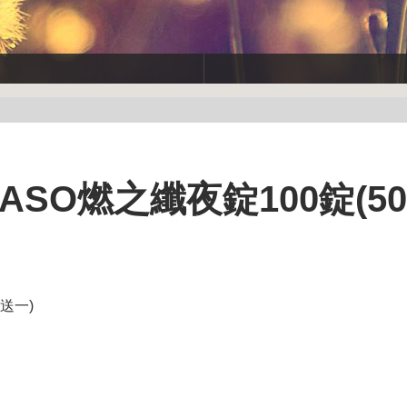
】ASO燃之纖夜錠100錠(5
一送一)