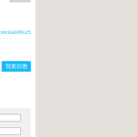
mickai046ux5
我要回應