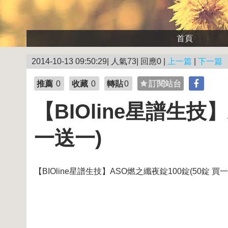
首頁
2014-10-13 09:50:29| 人氣73| 回應0 |
上一篇
|
下一篇
推薦
0
收藏
0
轉貼
0
訂閱站台
【BIOline星譜生技
一送一)
【BIOline星譜生技】ASO燃之纖夜錠100錠(50錠 買