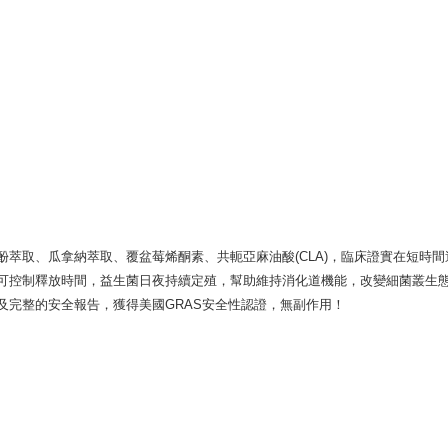
萃取、瓜拿納萃取、覆盆莓烯酮素、共軛亞麻油酸(CLA)，臨床證實在短時
可控制釋放時間，益生菌日夜持續定殖，幫助維持消化道機能，改變細菌叢生
及完整的安全報告，獲得美國GRAS安全性認證，無副作用！