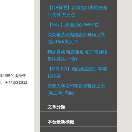
【OB嚴選】針織雙口袋羅紋縮
口長褲‧共三色
【Sika】浪漫甜心2WAY包
花朵圖蕾絲縮腰設計無袖上衣
(藍) Pink東大門
獨身貴族 唯美邂逅 領口褶飾腰
帶洋裝(共一色)
【MO-BO】繡白線重磅丹寧襯
間達到燃的產熱機
衫洋裝
態。天然專利萃取
塗鴉人字格印花拼接蕾絲上衣
(共二色)-7day
文章分類
本台最新標籤