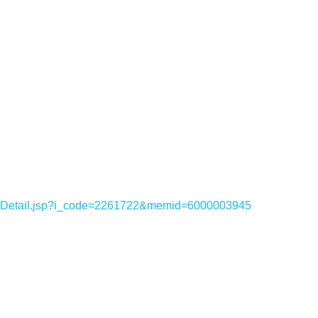
sDetail.jsp?i_code=2261722&memid=6000003945