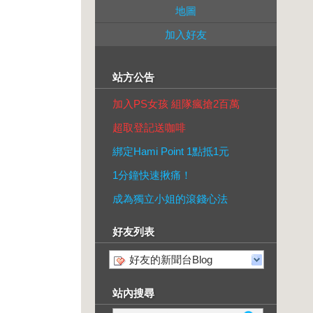
地圖
加入好友
站方公告
加入PS女孩 組隊瘋搶2百萬
超取登記送咖啡
綁定Hami Point 1點抵1元
1分鐘快速揪痛！
成為獨立小姐的滾錢心法
好友列表
好友的新聞台Blog
站內搜尋