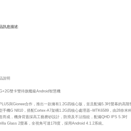
品訊息描述
:
品說明
3G+2G雙卡雙待旗艦級Android智慧機
-PLUS與Gionee合作，推出一款擁有1.2G四核心版，並且配備5.3吋螢幕的高階
型手機G N810，搭配Cortex-A7架構1.2G四核心處理器--MTK6589，由28奈米
造而成，機身背蓋採高工藝磨砂設計，防滑及不沾指紋，配備QHD IPS 5.3吋
rilla Glass 2螢幕，全視角可達178度，採用Android 4.1.2系統。