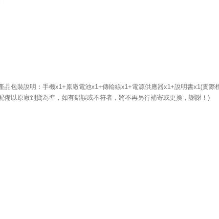
。
產品包裝說明：手機x1+原廠電池x1+傳輸線x1+電源供應器x1+說明書x1(實際
配備以原廠到貨為準，如有錯誤或不符者，將不再另行補寄或更換，謝謝！)