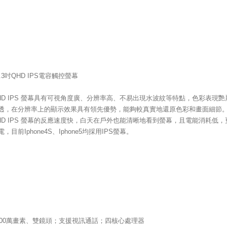
5.3吋QHD IPS電容觸控螢幕
HD IPS 螢幕具有可視角度廣、分辨率高、不易出現水波紋等特點，色彩表現艷
透，在分辨率上的顯示效果具有領先優勢，能夠較真實地還原色彩和畫面細節
HD IPS 螢幕的反應速度快，白天在戶外也能清晰地看到螢幕，且電能消耗低，
電，目前Iphone4S、Iphone5均採用IPS螢幕。
800萬畫素、雙鏡頭；支援視訊通話；四核心處理器