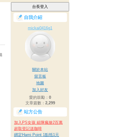
自我介紹
mickai0416g1
購
關於本站
留言板
地圖
加入好友
愛的鼓勵：
0
文章篇數：
2,299
站方公告
加入PS女孩 組隊瘋搶2百萬
超取登記送咖啡
綁定Hami Point 1點抵1元