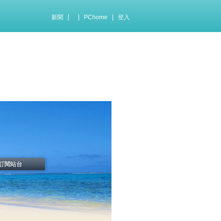
|
|
|
新聞
PChome
登入
訂閱站台