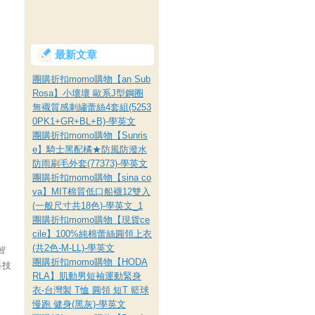
最新文章
團購折扣momo購物【an Sub
Rosa】小壞壞 歐系J型鋼圈
無襯質感刺繡蕾絲4套組(5253
0PK1+GR+BL+B)-學英文
團購折扣momo購物【Sunris
e】騎士黑配橘★防風防潑水
防雨刷毛外套(77373)-學英文
團購折扣momo購物【sina co
va】MIT棉質低口船襪12雙入
(一般尺寸共18色)-學英文_1
團購折扣momo購物【現貨ce
cile】100%純棉蕾絲圓領上衣
(共2色-M-LL)-學英文
智
團購折扣momo購物【HODA
科技
RLA】肌動男短袖運動緊身
衣-台灣製 T恤 圓領 短T 籃球
慢跑 健身(黑灰)-學英文