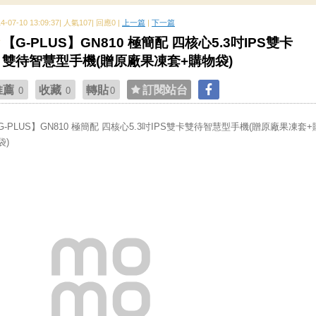
14-07-10 13:09:37| 人氣107| 回應0 |
上一篇
|
下一篇
【G-PLUS】GN810 極簡配 四核心5.3吋IPS雙卡
雙待智慧型手機(贈原廠果凍套+購物袋)
推薦
收藏
轉貼
訂閱站台
0
0
0
G-PLUS】GN810 極簡配 四核心5.3吋IPS雙卡雙待智慧型手機(贈原廠果凍套+
袋)