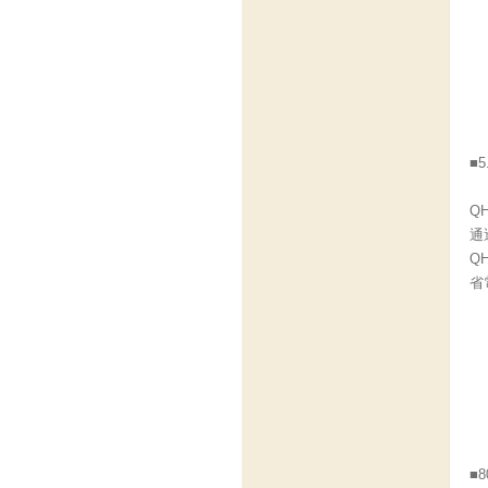
■
Q
通
Q
省
■