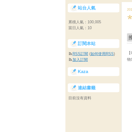
站台人氣
20
累積人氣：
100,005
當日人氣：
10
訂閱本站
【
RSS訂閱
(
如何使用RSS
)
物
加入訂閱
Kaza
連結書籤
目前沒有資料