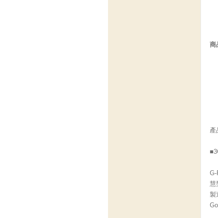
商
產
■
G
慧
製
Go