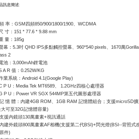
品訊息簡述
:
頻 率：GSM四頻850/900/1800/1900、WCDMA
 寸：151 * 77.6 * 9.88 mm
重 量：185g
螢幕：5.3吋 QHD IPS多點觸控螢幕、960*540 pixels、1670萬Gorilla
ass 2
電池：3,000mAh鋰電池
S A R 值：0.252W/KG
業系統：Android 4.1(Google Play)
C P U：Media Tek MT6589、 1.2GHz四核心處理器
G P U：Power VR SGX 544MP第五代圖形處理器
記 憶 體：內建4GB ROM、1GB RAM 記憶體組合；支援microSD
最大可至32G記憶體容量)
支援內鏡頭130萬畫素+視訊通話
內建外鏡頭800萬畫素AF相機(支援第二代BSI)+閃光燈(BSI--背照式
原件)