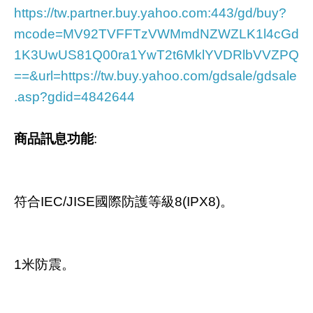
https://tw.partner.buy.yahoo.com:443/gd/buy?
mcode=MV92TVFFTzVWMmdNZWZLK1l4cGd
1K3UwUS81Q00ra1YwT2t6MklYVDRlbVVZPQ
==&url=https://tw.buy.yahoo.com/gdsale/gdsale
.asp?gdid=4842644
商品訊息功能
:
符合IEC/JISE國際防護等級8(IPX8)。
1米防震。