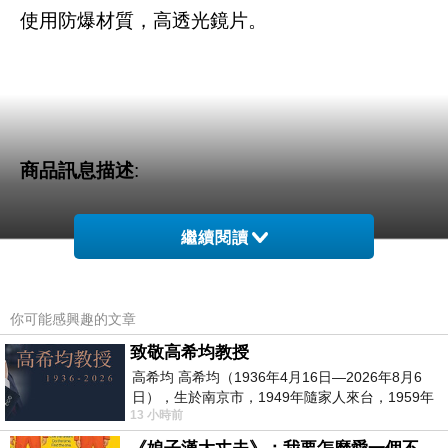
使用防爆材質，高透光鏡片。
商品訊息描述
:
繼續閱讀
Kamera for Canon G16 潛水殼
你可能感興趣的文章
致敬高希均教授
高希均 高希均（1936年4月16日—2026年8月6
日），生於南京市，1949年隨家人來台，1959年
13 小時前
赴美深造並取得經濟發展博士學位。曾任