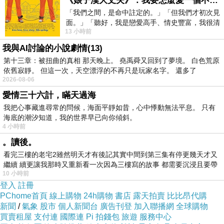
《娘子漢大丈夫》：我要怎麼愛一個不存在的人？
「我們之間，是命中註定的。」「但我們才初次見
面。」「聽好，我是戀愛高手、情史豐富，我很清
13 小時前
楚這種感覺，你我之間的那種感覺，現
我與AI討論的小說劇情(13)
第十三章：被扭曲的真相 那天晚上。 堯禹舜又回到了夢境。 白色荒原
依舊寂靜。 但這一次，天空漂浮的不再只是玩家名字。 還多了
經國際檢
2026-08-06
測，水中記
愛情三十六計，瞞天過海
錄更安心
我把心事藏進尋常的問候，海面平靜如昔，心中悸動無法平息。 只有
海底的潮汐知道，我的世界早已向你傾斜。
4 小時前
。讀後。
Kamera潛水
看完三樓的老宅2雖然明天才有後記其實中間到第三集有停更幾天才又
殼，經過國
繼續 續更讓我那時又重新看一次因為三樓寫的故事 都需要沉浸且要帶
10 小時前
有
際檢測認
登入
註冊
證，且使用
PChome首頁
線上購物
24h購物
書店
露天拍賣
比比昂代購
新聞
/
氣象
股市
個人新聞台
廣告刊登
加入聯播網
全球購物
防爆材質、
買賣租屋
支付連
國際連
Pi 拍錢包
旅遊
服務中心
高透光鏡