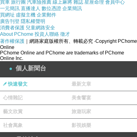
買車
旅行團
汽車險推薦
線上麻將
雜誌
星座命理
會員中心
一元簡訊
片。
直播達人
數位憑證
企業簡訊
買網址
虛擬主機
企業郵件
廣告刊登
隱私權聲明
裝上潛水殼
消費者保護
兒童網路安全
About PChome
投資人聯絡
徵才
就可以將精
著作權保護
｜網路家庭版權所有、轉載必究
‧Copyright PChome
彩的活動畫
Online
PChome Online and PChome are trademarks of PChome
面記錄下
Online Inc.
來，不用在
個人新聞台
因為怕碰
水、進沙就
快速發文
最新文章
不敢拿出相
心情雜記
美食饗宴
機來拍攝
了。
藝文欣賞
旅遊玩家
社會萬象
影視娛樂