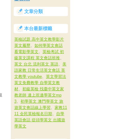
文章分類
本台最新標籤
英檢試題 高中英文教學影片
英文履歷
、
如何學英文會話
看電影學英文
、
英檢考試 初
級英文課程 英文會話班推
、
英文 台北 流利英文 英語
、
美
語家教 日常生活英文會話 英
文教學 youtube
、
英文學習法
英文免費教學 自學英文教
材
、
初級英檢 找臺中英文家
藏
教老師 邊上班邊學英文mp
3
、
初學英文 澳門學英文 旅
遊英文會話線上學習
、
家教11
11 全民英檢報名日期
、
自學
英語會話 從頭學英文 出國遊
學英文