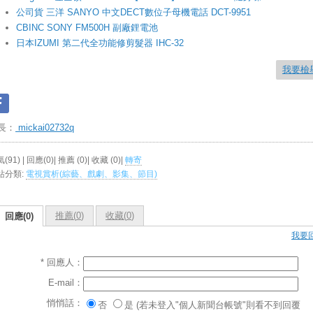
公司貨 三洋 SANYO 中文DECT數位子母機電話 DCT-9951
CBINC SONY FM500H 副廠鋰電池
日本IZUMI 第二代全功能修剪髮器 IHC-32
我要檢
長：
mickai02732q
(91) | 回應(0)| 推薦 (
0
)| 收藏 (
0
)|
轉寄
站分類:
電視賞析(綜藝、戲劇、影集、節目)
推薦(
0
)
收藏(
0
)
回應(0)
我要
* 回應人：
E-mail：
悄悄話：
否
是 (若未登入"個人新聞台帳號"則看不到回覆