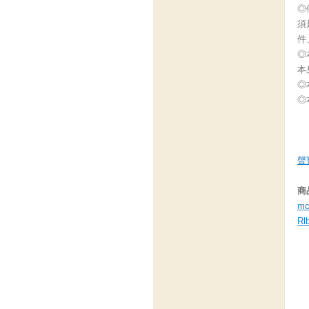
◎
須
件
◎
本
◎
◎
聲
商
mc
Rl