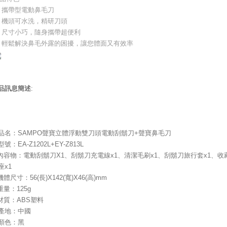
 攜帶型電動鼻毛刀
 機頭可水洗，精研刀頭
 尺寸小巧，隨身攜帶超便利
 輕鬆解決鼻毛外露的困擾，讓您體面又有效率
品訊息簡述
:
品名：SAMPO聲寶立體浮動雙刀頭電動刮鬍刀+聲寶鼻毛刀
號：EA-Z1202L+EY-Z813L
內容物：電動刮鬍刀X1、刮鬍刀充電線x1、清潔毛刷x1、刮鬍刀旅行套x1、收
座x1
機體尺寸：56(長)X142(寬)X46(高)mm
重量：125g
材質：ABS塑料
產地：中國
顏色：黑