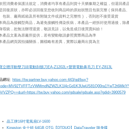
依照消費者保護法規定，消費者均享有產品到貨十天猶豫期之權益，但退回產
是回復原狀，亦即必須回復至您收到商品時的原始狀態且包裝完整 ( 保持產品
、包裝、廠商紙箱及所有附隨文件或資料之完整性 ) ，否則恕不接受退貨
本商品為接觸型商品，為避免接觸性傳染疾病，本產品一經拆封使用過後，除
身瑕疵，恕無法辦理退貨，敬請見諒，以免造成日後買賣糾紛！
本產品文案為原廠所提供，若有變動敬請參照實際商品為準
本產品網頁因拍攝關係，圖檔略有差異，實際以廠商出貨為主
寶立體浮動雙刀頭電動刮鬍刀EA-Z1202L+聲寶電動鼻毛刀 EY-Z813L
品網址
:
https://tw.partner.buy.yahoo.com:443/gd/buy?
ode=MV92TVFFTzVWMmdNZWZLK1l4cGd1K3UwUS81Q00ra1YwT2t6MklY
bVVZPQ==&url=https://tw.buy.yahoo.com/gdsale/gdsale.asp?gdid=3900579
晶工牌16吋電風扇LV-1600
Kingston 金士頓 64GB OTG【DTDUO】DataTraveler 隨身碟