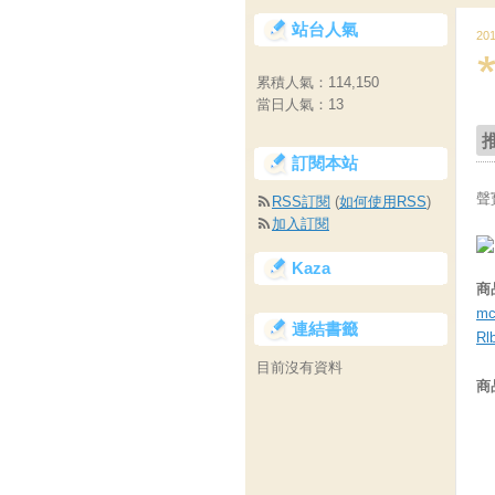
站台人氣
20
累積人氣：
114,150
當日人氣：
13
訂閱本站
聲
RSS訂閱
(
如何使用RSS
)
加入訂閱
Kaza
商
mc
連結書籤
Rl
目前沒有資料
商