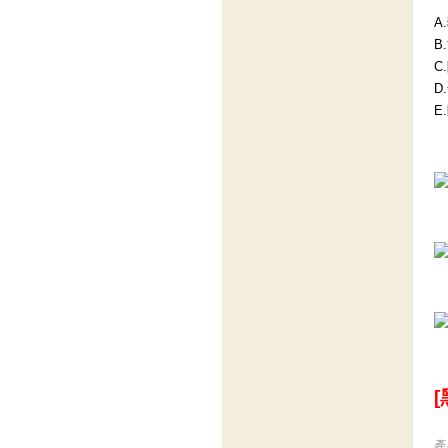
A
B
C
D
E
[
產