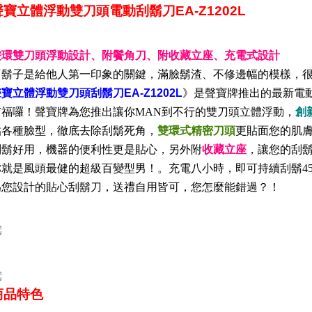
聲寶立體浮動雙刀頭電動刮鬍刀EA-Z1202L
雙環雙刀頭浮動設計、附鬢角刀、附收藏立座、充電式設計
『鬍子是給他人第一印象的關鍵，滿臉鬍渣、不修邊幅的模樣，
聲寶立體浮動雙刀頭刮鬍刀
EA-Z12
02L
》是聲寶牌推出的最新電
有福囉！聲寶牌為您推出讓你
MAN
到不行的雙刀頭立體浮動，
創
貼各種臉型，徹底去除刮鬍死角，
雙環式精密刀頭
更貼面您的肌
刮鬍好用，機器的便利性更是貼心，另外附
收藏立座
，讓您的刮
你就是風頭最健的超級百變型男！。充電八小時，即可持續刮鬍
4
為您設計的貼心刮鬍刀，送禮自用皆可，您怎麼能錯過？！
商品特色