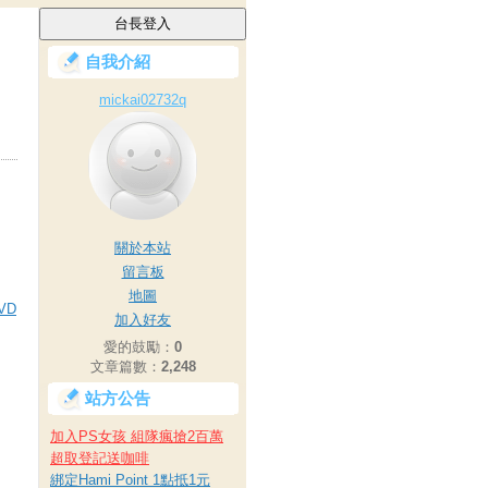
自我介紹
mickai02732q
關於本站
留言板
地圖
VD
加入好友
愛的鼓勵：
0
文章篇數：
2,248
站方公告
加入PS女孩 組隊瘋搶2百萬
超取登記送咖啡
綁定Hami Point 1點抵1元