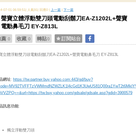
14-07-01 06:59:51| 人氣91| 回應0 |
上一篇
|
下一篇
聲寶立體浮動雙刀頭電動刮鬍刀EA-Z1202L+聲寶
電動鼻毛刀 EY-Z813L
推薦
收藏
轉貼
訂閱站台
0
0
0
寶立體浮動雙刀頭電動刮鬍刀EA-Z1202L+聲寶電動鼻毛刀 EY-Z813L
品網址
:
https://tw.partner.buy.yahoo.com:443/gd/buy?
ode=MV92TVFFTzVWMmdNZWZLK1l4cGd1K3UwUS81Q00ra1YwT2t6MklY
bVVZPQ==&url=https://tw.buy.yahoo.com/gdsale/gdsale.asp?gdid=3900579
品訊息功能
:
獨立浮動雙刀頭