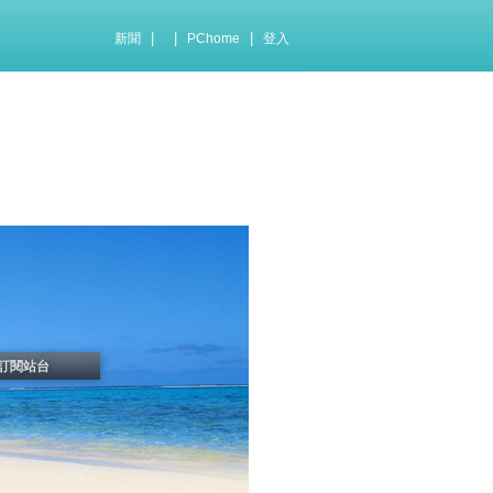
|
|
|
新聞
PChome
登入
訂閱站台