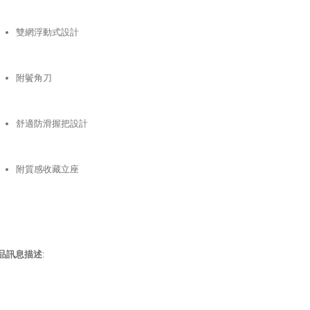
雙網浮動式設計
附鬢角刀
舒適防滑握把設計
附質感收藏立座
品訊息描述
: