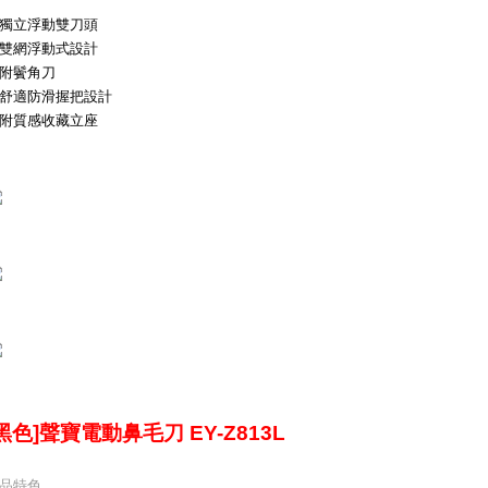
.獨立浮動雙刀頭
.雙網浮動式設計
.附鬢角刀
.舒適防滑握把設計
.附質感收藏立座
黑色]聲寶電動鼻毛刀 EY-Z813L
品特色